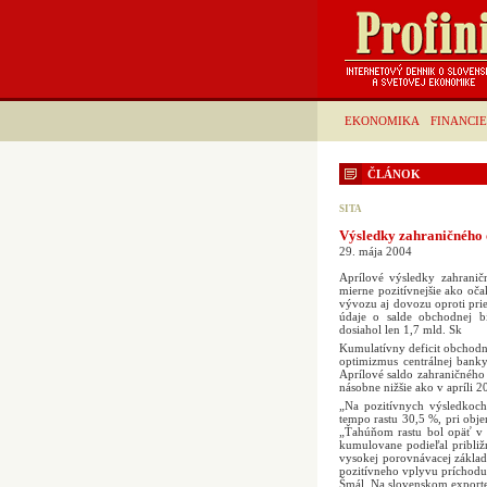
EKONOMIKA
FINANCIE
ČLÁNOK
SITA
Výsledky zahraničného 
29. mája 2004
Aprílové výsledky zahranič
mierne pozitívnejšie ako oča
vývozu aj dovozu oproti prie
údaje o salde obchodnej bi
dosiahol len 1,7 mld. Sk
Kumulatívny deficit obchodn
optimizmus centrálnej banky
Aprílové saldo zahraničného
násobne nižšie ako v apríli 
„Na pozitívnych výsledkoch 
tempo rastu 30,5 %, pri obj
„Ťahúňom rastu bol opäť v 
kumulovane podieľal približ
vysokej porovnávacej základ
pozitívneho vplyvu príchodu 
Šmál. Na slovenskom exporte sa