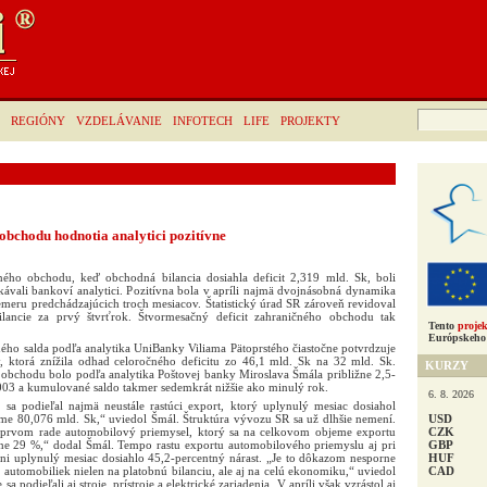
Hľadať:
REGIÓNY
VZDELÁVANIE
INFOTECH
LIFE
PROJEKTY
obchodu hodnotia analytici pozitívne
ného obchodu, keď obchodná bilancia dosiahla deficit 2,319 mld. Sk, boli
kávali bankoví analytici. Pozitívna bola v apríli najmä dvojnásobná dynamika
meru predchádzajúcich troch mesiacov. Štatistický úrad SR zároveň revidoval
lancie za prvý štvrťrok. Štvormesačný deficit zahraničného obchodu tak
Tento
projek
Európskeho 
ého salda podľa analytika UniBanky Viliama Pätoprstého čiastočne potvrdzuje
, ktorá znížila odhad celoročného deficitu zo 46,1 mld. Sk na 32 mld. Sk.
KURZY
 obchodu bolo podľa analytika Poštovej banky Miroslava Šmála približne 2,5-
2003 a kumulované saldo takmer sedemkrát nižšie ako minulý rok.
6. 8. 2026
sa podieľal najmä neustále rastúci export, ktorý uplynulý mesiac dosiahol
USD
eme 80,076 mld. Sk,“ uviedol Šmál. Štruktúra vývozu SR sa už dlhšie nemení.
CZK
prvom rade automobilový priemysel, ktorý sa na celkovom objeme exportu
GBP
ne 29 %,“ dodal Šmál. Tempo rastu exportu automobilového priemyslu aj pri
HUF
ni uplynulý mesiac dosiahlo 45,2-percentný nárast. „Je to dôkazom nesporne
CAD
automobiliek nielen na platobnú bilanciu, ale aj na celú ekonomiku,“ uviedol
 podieľali aj stroje, prístroje a elektrické zariadenia. V apríli však vzrástol aj