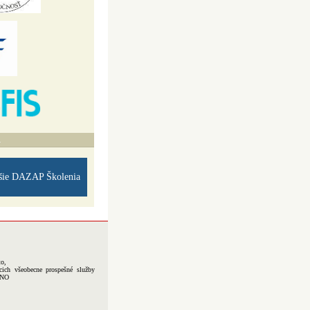
A
šie DAZAP Školenia
to,
cich všeobecne prospešné služby
-NO