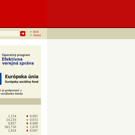
RSS
Autori
t
je podporený z
sociálneho fondu
1,154
0,001
24,210
0,015
0,857
0,000
363,750
1,670
1,616
0,007