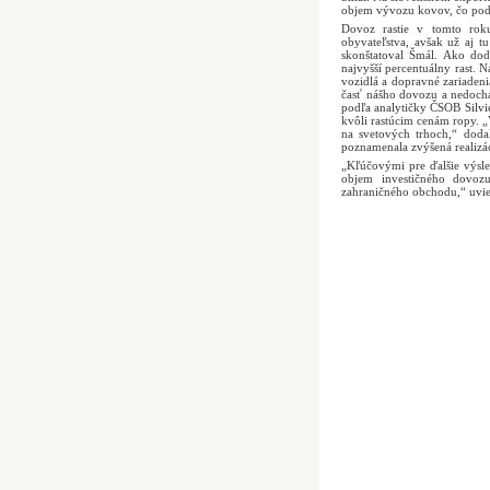
objem vývozu kovov, čo podľa
Dovoz rastie v tomto rok
obyvateľstva, avšak už aj tu
skonštatoval Šmál. Ako dod
najvyšší percentuálny rast. Na
vozidlá a dopravné zariadeni
časť nášho dovozu a nedochá
podľa analytičky ČSOB Silvi
kvôli rastúcim cenám ropy. „V
na svetových trhoch,“ doda
poznamenala zvýšená realizác
„Kľúčovými pre ďalšie výsl
objem investičného dovozu
zahraničného obchodu,“ uvie