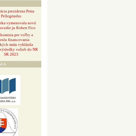
ácia prezidenta Petra
Pellegriniho
ntka vymenovala novú
ovedie ju Robert Fico
 komisia pre voľby a
rolu financovania
ckých strán vyhlásila
 výsledky volieb do NR
SR 2023
ÁCA