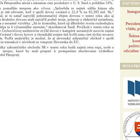
 Pätoprstého súvisí s nárastom cien produktov v U. S. Steel o približne 10%.
TOP TÉMY
u pomalším tempom ako vývoz. „Spôsobila to najmä nižšia kúpna sila
Inaugur
 je isté oživenie, keď v apríli dovoz vzrástol o 22,4 % na 82,395 mil. Sk,“
al, je to zatiaľ najvyšší jednomesačný objem dovozu v tomto roku ako aj
 štruktúre dovozu mali najväčší podiel stroje, prístroje a elektrické zariadenia,
Prezide
a a nerastné výrobky. „Sú to komodity, ktoré už dlhodobo tvoria rozhodujúcu
dza tu k výraznejším zmenám,“ skonštatoval Šmál. Prvýkrát v tomto roku sa
vládu, p
e Čechovičovej medziročne zvýšil dovoz v kategórii nerastných surovín najmä
zrástol i dovoz kovov a chemikálií zrejme tiež kvôli rastu cien týchto tovarov
Štátna
la. Podľa analytičky je možné, že aj slovenský zahraničný obchod v apríli
kont
ia transakcií v súvislosti so vstupom Slovenska do EÚ.
politi
edky zahraničného obchodu SR v tomto roku budú najmä cena ropy, ocele a
oficiálne
 strojov, ktoré by mali prispieť k postupnému zhoršovaniu výsledkov
dol Pätoprstý.
SPOLUPR