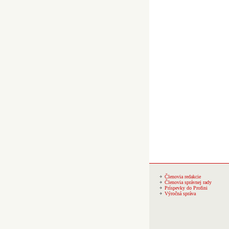
Členovia redakcie
Členovia správnej rady
Príspevky do Profini
Výročná správa