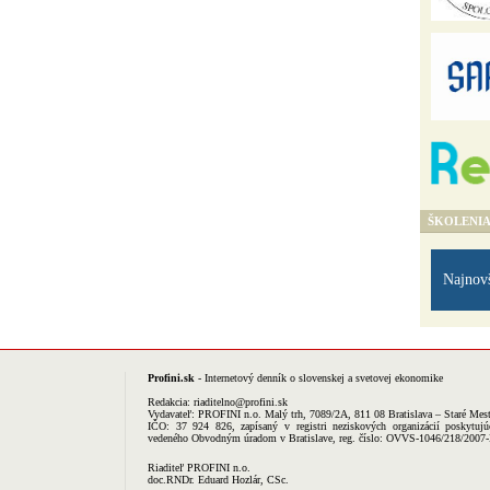
ŠKOLENI
Najnov
Profini.sk
- Internetový denník o slovenskej a svetovej ekonomike
Redakcia:
riaditelno@profini.sk
Vydavateľ:
PROFINI n.o.
Malý trh, 7089/2A, 811 08 Bratislava – Staré Mes
IČO: 37 924 826, zapísaný v registri neziskových organizácií poskytujú
vedeného Obvodným úradom v Bratislave, reg. číslo: OVVS-1046/218/2007
Riaditeľ PROFINI n.o.
doc.RNDr. Eduard Hozlár, CSc.