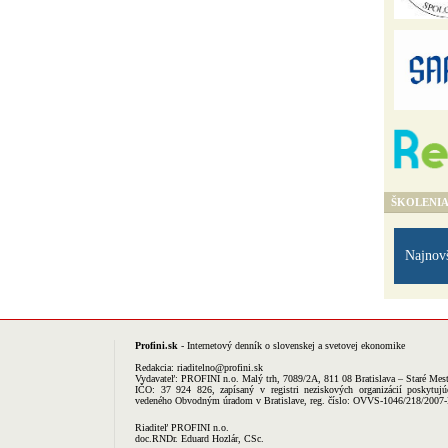
ŠKOLENI
Najnov
Profini.sk
- Internetový denník o slovenskej a svetovej ekonomike
Redakcia:
riaditelno@profini.sk
Vydavateľ:
PROFINI n.o.
Malý trh, 7089/2A, 811 08 Bratislava – Staré Mes
IČO: 37 924 826, zapísaný v registri neziskových organizácií poskytujú
vedeného Obvodným úradom v Bratislave, reg. číslo: OVVS-1046/218/2007
Riaditeľ PROFINI n.o.
doc.RNDr. Eduard Hozlár, CSc.