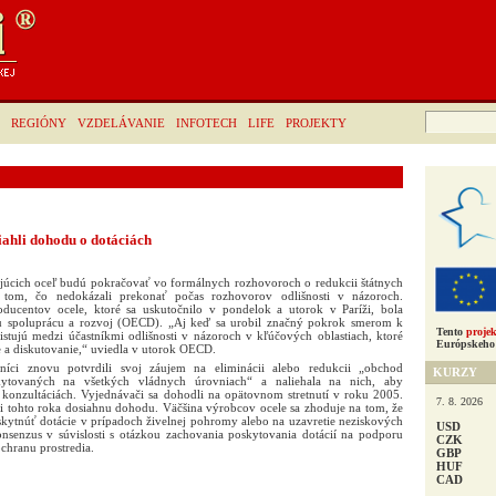
Hľadať:
REGIÓNY
VZDELÁVANIE
INFOTECH
LIFE
PROJEKTY
iahli dohodu o dotáciách
ujúcich oceľ budú pokračovať vo formálnych rozhovoroch o redukcii štátnych
o tom, čo nedokázali prekonať počas rozhovorov odlišnosti v názoroch.
roducentov ocele, ktoré sa uskutočnilo v pondelok a utorok v Paríži, bola
u spoluprácu a rozvoj (OECD). „Aj keď sa urobil značný pokrok smerom k
Tento
projek
istujú medzi účastníkmi odlišnosti v názoroch v kľúčových oblastiach, ktoré
Európskeho 
e a diskutovanie,“ uviedla v utorok OECD.
níci znovu potvrdili svoj záujem na eliminácii alebo redukcii „obchod
KURZY
kytovaných na všetkých vládnych úrovniach“ a naliehala na nich, aby
konzultáciách. Vyjednávači sa dohodli na opätovnom stretnutí v roku 2005.
7. 8. 2026
ri tohto roka dosiahnu dohodu. Väčšina výrobcov ocele sa zhoduje na tom, že
skytnúť dotácie v prípadoch živelnej pohromy alebo na uzavretie neziskových
USD
konsenzus v súvislosti s otázkou zachovania poskytovania dotácií na podporu
CZK
chranu prostredia.
GBP
HUF
CAD