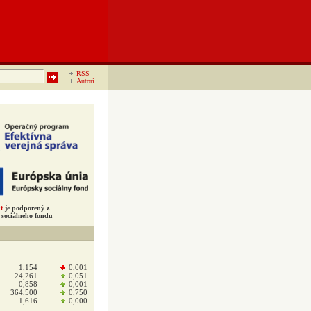
RSS
Autori
t
je podporený z
sociálneho fondu
1,154
0,001
24,261
0,051
0,858
0,001
364,500
0,750
1,616
0,000