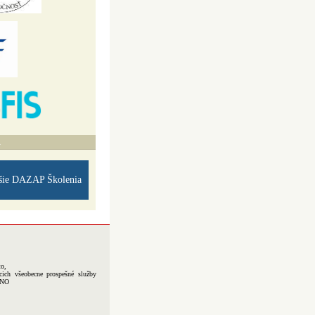
A
šie DAZAP Školenia
to,
cich všeobecne prospešné služby
-NO