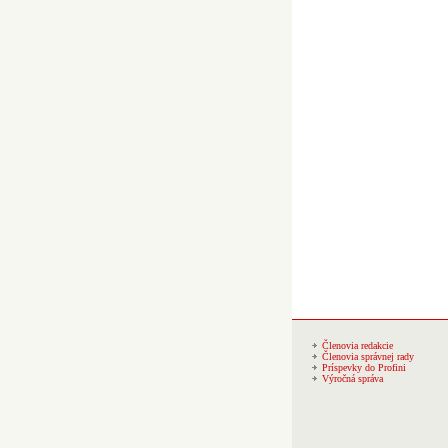
Členovia redakcie
Členovia správnej rady
Príspevky do Profini
Výročná správa