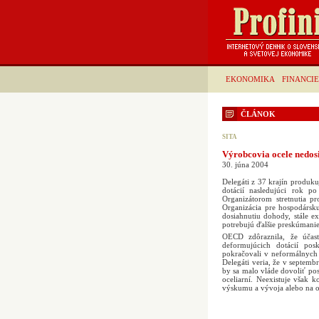
EKONOMIKA
FINANCIE
ČLÁNOK
SITA
Výrobcovia ocele nedos
30. júna 2004
Delegáti z 37 krajín produk
dotácií nasledujúci rok p
Organizátorom stretnutia p
Organizácia pre hospodársk
dosiahnutiu dohody, stále ex
potrebujú ďalšie preskúmani
OECD zdôraznila, že účast
deformujúcich dotácií pos
pokračovali v neformálnych 
Delegáti veria, že v septemb
by sa malo vláde dovoliť po
oceliarní. Neexistuje však 
výskumu a vývoja alebo na o