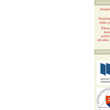
TOP TÉMY
Inaugur
Prezide
vládu, p
Štátna
kont
politi
oficiálne
SPOLUPR