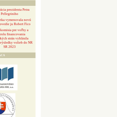
ácia prezidenta Petra
Pellegriniho
ntka vymenovala novú
ovedie ju Robert Fico
 komisia pre voľby a
rolu financovania
ckých strán vyhlásila
 výsledky volieb do NR
SR 2023
ÁCA