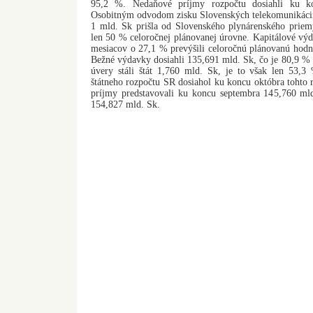
95,2 %. Nedaňové príjmy rozpočtu dosiahli ku k
Osobitným odvodom zisku Slovenských telekomunikácií z
1 mld. Sk prišla od Slovenského plynárenského priemy
len 50 % celoročnej plánovanej úrovne. Kapitálové výd
mesiacov o 27,1 % prevýšili celoročnú plánovanú hodn
Bežné výdavky dosiahli 135,691 mld. Sk, čo je 80,9 % 
úvery stáli štát 1,760 mld. Sk, je to však len 53,
štátneho rozpočtu SR dosiahol ku koncu októbra tohto
príjmy predstavovali ku koncu septembra 145,760 ml
154,827 mld. Sk.