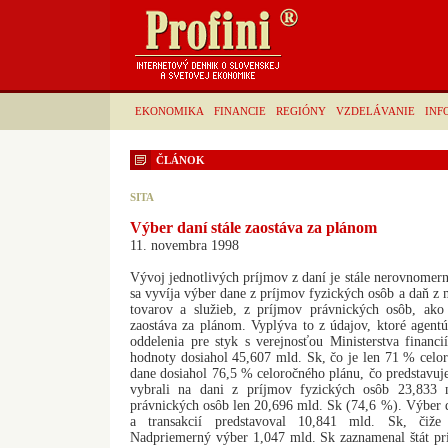
EKONOMIKA
FINANCIE
REGIÓNY
VZDELÁVANIE
INF
ČLÁNOK
SITA
Výber daní stále zaostáva za plánom
11. novembra 1998
Vývoj jednotlivých príjmov z daní je stále nerovnomerný
sa vyvíja výber dane z príjmov fyzických osôb a daň z 
tovarov a služieb, z príjmov právnických osôb, ak
zaostáva za plánom. Vyplýva to z údajov, ktoré agent
oddelenia pre styk s verejnosťou Ministerstva financ
hodnoty dosiahol 45,607 mld. Sk, čo je len 71 % celo
dane dosiahol 76,5 % celoročného plánu, čo predstavu
vybrali na dani z príjmov fyzických osôb 23,833
právnických osôb len 20,696 mld. Sk (74,6 %). Výber
a transakcií predstavoval 10,841 mld. Sk, čiž
Nadpriemerný výber 1,047 mld. Sk zaznamenal štát pri