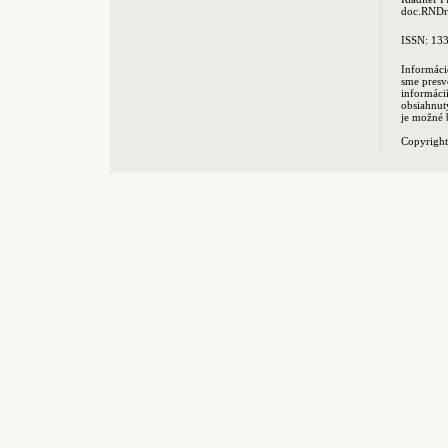
doc.RNDr.
ISSN: 13
Informáci
sme presv
informác
obsiahnut
je možné 
Copyrigh