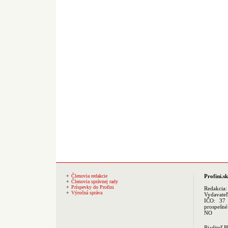
Členovia redakcie
Profini.sk
Členovia správnej rady
Príspevky do Profini
Redakcia
Výročná správa
Vydavate
IČO: 37 
prospešné
NO
Riaditeľ 