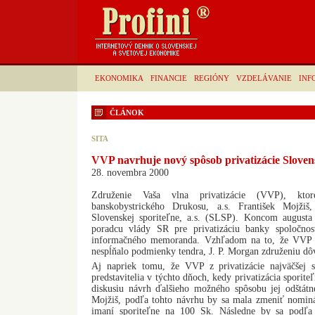
EKONOMIKA
FINANCIE
REGIÓNY
VZDELÁVANIE
INF
ČLÁNOK
SITA
VVP navrhuje nový spôsob privatizácie Sloven
28. novembra 2000
Združenie Vaša vlna privatizácie (VVP), ktor
banskobystrického Drukosu, a.s. František Mojžiš
Slovenskej sporiteľne, a.s. (SLSP). Koncom augusta 
poradcu vlády SR pre privatizáciu banky spoločno
informačného memoranda. Vzhľadom na to, že VVP p
nespĺňalo podmienky tendra, J. P. Morgan združeniu dô
Aj napriek tomu, že VVP z privatizácie najväčšej s
predstavitelia v týchto dňoch, kedy privatizácia sporiteľ
diskusiu návrh ďalšieho možného spôsobu jej odštát
Mojžiš, podľa tohto návrhu by sa mala zmeniť nomin
imaní sporiteľne na 100 Sk. Následne by sa podľa 