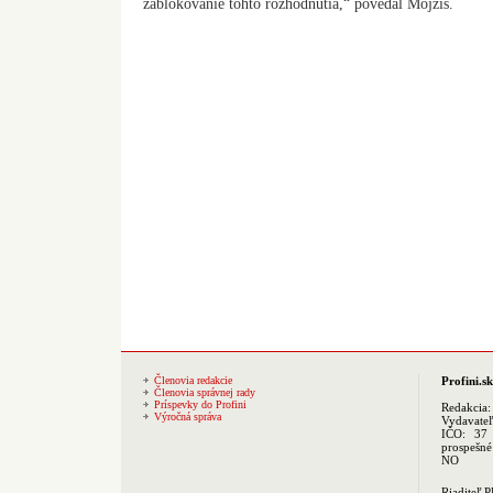
zablokovanie tohto rozhodnutia,“ povedal Mojžiš.
Členovia redakcie
Profini.sk
Členovia správnej rady
Príspevky do Profini
Redakcia
Výročná správa
Vydavate
IČO: 37 
prospešné
NO
Riaditeľ 