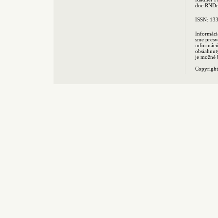
doc.RNDr.
ISSN: 13
Informáci
sme presv
informác
obsiahnut
je možné 
Copyrigh