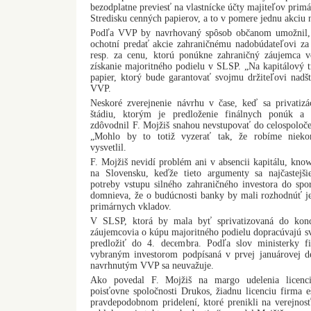
bezodplatne previesť na vlastnícke účty majiteľov pri
Stredisku cenných papierov, a to v pomere jednu akciu 
Podľa VVP by navrhovaný spôsob občanom umožnil, 
ochotní predať akcie zahraničnému nadobúdateľovi za 
resp. za cenu, ktorú ponúkne zahraničný záujemca v
získanie majoritného podielu v SLSP. „Na kapitálový 
papier, ktorý bude garantovať svojmu držiteľovi nadš
VVP.
Neskoré zverejnenie návrhu v čase, keď sa privatiz
štádiu, ktorým je predloženie finálnych ponúk a v
zdôvodnil F. Mojžiš snahou nevstupovať do celospoloč
„Mohlo by to totiž vyzerať tak, že robíme nieko
vysvetlil.
F. Mojžiš nevidí problém ani v absencii kapitálu, k
na Slovensku, keďže tieto argumenty sa najčastejš
potreby vstupu silného zahraničného investora do spo
domnieva, že o budúcnosti banky by mali rozhodnúť jej 
primárnych vkladov.
V SLSP, ktorá by mala byť sprivatizovaná do konca
záujemcovia o kúpu majoritného podielu dopracúvajú sv
predložiť do 4. decembra. Podľa slov ministerky 
vybraným investorom podpísaná v prvej januárovej d
navrhnutým VVP sa neuvažuje.
Ako povedal F. Mojžiš na margo udelenia licenci
poisťovne spoločnosti Drukos, žiadnu licenciu firma eš
pravdepodobnom pridelení, ktoré prenikli na verejno