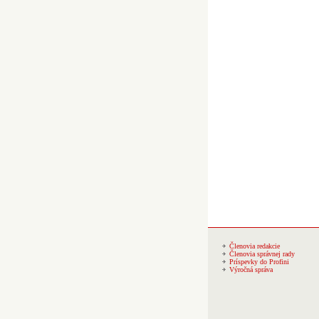
Členovia redakcie
Členovia správnej rady
Príspevky do Profini
Výročná správa