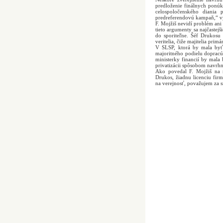
predloženie finálnych ponúk
celospoločenského diania
predreferendovú kampaň,“ vy
F. Mojžiš nevidí problém an
tieto argumenty sa najčastej
do sporiteľne. Šéf Drukosu
veritelia, čiže majitelia prim
V SLSP, ktorá by mala byť 
majoritného podielu dopracú
ministerky financií by mal
privatizácii spôsobom navrh
Ako povedal F. Mojžiš na m
Drukos, žiadnu licenciu firm
na verejnosť, považujem za 