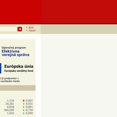
RSS
Autori
t
je podporený z
sociálneho fondu
1,154
0,001
24,261
0,051
0,858
0,001
364,500
0,750
1,616
0,000