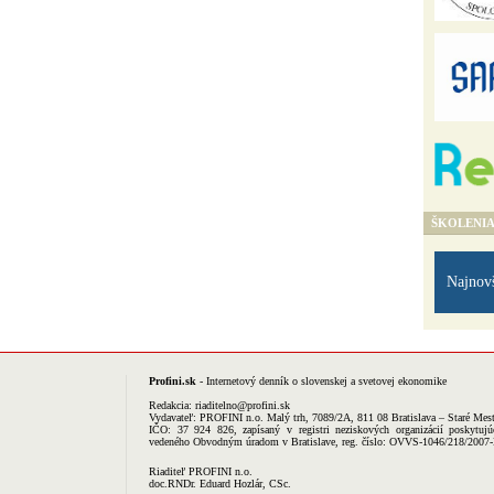
ŠKOLENI
Najnov
Profini.sk
- Internetový denník o slovenskej a svetovej ekonomike
Redakcia:
riaditelno@profini.sk
Vydavateľ:
PROFINI n.o.
Malý trh, 7089/2A, 811 08 Bratislava – Staré Mes
IČO: 37 924 826, zapísaný v registri neziskových organizácií poskytujú
vedeného Obvodným úradom v Bratislave, reg. číslo: OVVS-1046/218/2007
Riaditeľ PROFINI n.o.
doc.RNDr. Eduard Hozlár, CSc.