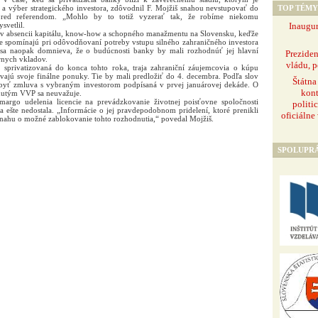
TOP TÉMY
 a výber strategického investora, zdôvodnil F. Mojžiš snahou nevstupovať do
 pred referendom. „Mohlo by to totiž vyzerať tak, že robíme niekomu
Inaugur
svetlil.
i v absencii kapitálu, know-how a schopného manažmentu na Slovensku, keďže
šie spomínajú pri odôvodňovaní potreby vstupu silného zahraničného investora
 sa naopak domnieva, že o budúcnosti banky by mali rozhodnúť jej hlavní
Prezide
árnych vkladov.
vládu, p
sprivatizovaná do konca tohto roka, traja zahraniční záujemcovia o kúpu
vajú svoje finálne ponuky. Tie by mali predložiť do 4. decembra. Podľa slov
Štátna
a byť zmluva s vybraným investorom podpísaná v prvej januárovej dekáde. O
kont
nutým VVP sa neuvažuje.
argo udelenia licencie na prevádzkovanie životnej poisťovne spoločnosti
politi
a ešte nedostala. „Informácie o jej pravdepodobnom pridelení, ktoré prenikli
oficiálne
snahu o možné zablokovanie tohto rozhodnutia,“ povedal Mojžiš.
SPOLUPR