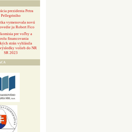
ácia prezidenta Petra
Pellegriniho
ntka vymenovala novú
ovedie ju Robert Fico
 komisia pre voľby a
rolu financovania
ckých strán vyhlásila
 výsledky volieb do NR
SR 2023
ÁCA