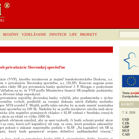
Hľadať:
REGIÓNY
VZDELÁVANIE
INFOTECH
LIFE
PROJEKTY
b privatizácie Slovenskej sporiteľne
zácie (VVP), ktorého iniciátorom je majiteľ banskobystrického Drukosu, a.s.
em o privatizáciu Slovenskej sporiteľne, a.s. (SLSP). Koncom augusta preto
radcu vlády SR pre privatizáciu banky spoločnosť J. P. Morgan o poskytnutie
hľadom na to, že VVP podľa Ministerstva financií SR nespĺňalo podmienky
Tento
projek
iu dôverné údaje neposkytol.
Európskeho 
ivatizácie najväčšej slovenskej banky vylúčili, jeho predstavitelia v týchto
poriteľne vrcholí, predložili na verejnú diskusiu návrh ďalšieho možného
KURZY
 pre SITA uviedol F. Mojžiš, podľa tohto návrhu by sa mala zmeniť nominálna
aní sporiteľne na 100 Sk. Následne by sa podľa iniciátorov návrhu mali akcie
7. 8. 2026
stnícke účty majiteľov primárnych vkladov v SLSP vedené v Stredisku cenných
u akciu na vklad vo výške 2000 Sk.
USD
ôsob občanom umožnil, aby sa sami rozhodli, či budú ochotní predať akcie
CZK
 za cenu, ktorú určí kapitálový trh resp. za cenu, ktorú ponúkne zahraničný
GBP
pri pokuse o získanie majoritného podielu v SLSP. „Na kapitálový trh SR sa
HUF
ier, ktorý bude garantovať svojmu držiteľovi nadštandardné výnosy,“
CAD
 v čase, keď sa privatizácia banky blíži k záverečnému štádiu, ktorým je