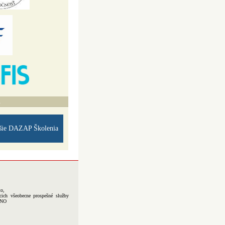
A
šie DAZAP Školenia
to,
cich všeobecne prospešné služby
-NO