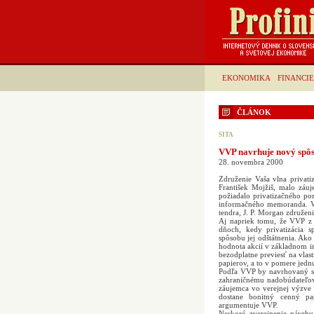
EKONOMIKA
FINANCIE
ČLÁNOK
SITA
VVP navrhuje nový spôso
28. novembra 2000
Združenie Vaša vlna privati
František Mojžiš, malo záuj
požiadalo privatizačného po
informačného memoranda. Vz
tendra, J. P. Morgan združen
Aj napriek tomu, že VVP z pr
dňoch, kedy privatizácia s
spôsobu jej odštátnenia. Ako
hodnota akcií v základnom im
bezodplatne previesť na vla
papierov, a to v pomere jedn
Podľa VVP by navrhovaný sp
zahraničnému nadobúdateľovi
záujemca vo verejnej výzve 
dostane bonitný cenný pap
argumentuje VVP.
Neskoré zverejnenie návrhu