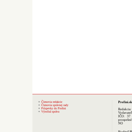
Členovia redakcie
Profini.sk
Členovia správnej rady
Príspevky do Profini
Redakcia
Výročná správa
Vydavate
IČO: 37 
prospešné
NO
Riaditeľ 