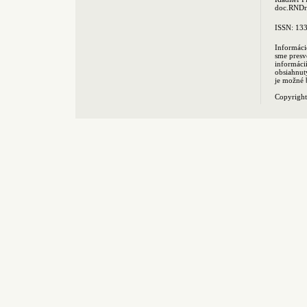
doc.RNDr.
ISSN: 13
Informáci
sme presv
informác
obsiahnut
je možné 
Copyrigh