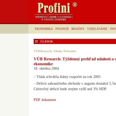
EKONOMIKA
FINANCIE
REGIÓNY
VZDELÁVANIE
INF
ČLÁNOK
VUB Research
,
Zdenko Štefanides
VÚB Research: Týždenný prehľad udalostí a o
ekonomike
18. októbra 2004
– Vláda schválila štátny rozpočet na rok 2005.
– Deficit zahraničného obchodu v auguste dosiahol 5,5
Celoročný deficit bude zrejme vyšší než 3% HDP.
PDF dokument