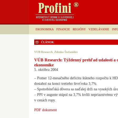
EKONOMIKA
FINANCIE
REGIÓNY
VZDELÁVANIE
INF
ČLÁNOK
VUB Research
,
Zdenko Štefanides
VÚB Research: Týždenný prehľad udalostí a o
ekonomike
5. októbra 2004
– Pomer 12-mesačného deficitu štátneho rozpočtu k H
dosiahol na konci tretieho štvrťroka 3,7%.
– Spotrebiteľská dôvera sa naďalej drži na vysokých úr
– PPI v auguste stúpol na 3,7% kvôli nepriaznivému vý
v cenách ropy.
PDF dokument