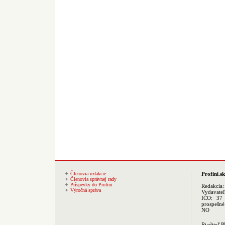
Členovia redakcie
Profini.sk
Členovia správnej rady
Príspevky do Profini
Redakcia
Výročná správa
Vydavate
IČO: 37 
prospešné
NO
Riaditeľ 