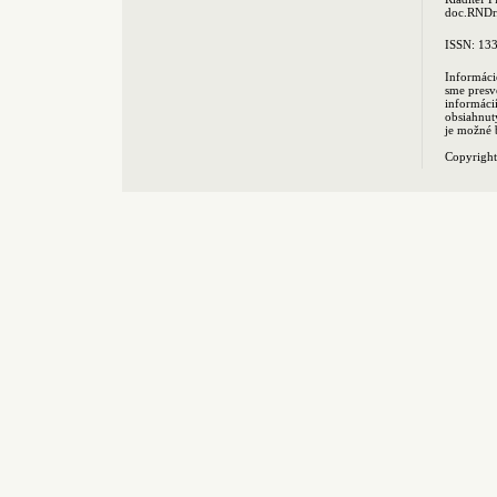
doc.RNDr.
ISSN: 13
Informáci
sme presv
informác
obsiahnut
je možné 
Copyrigh