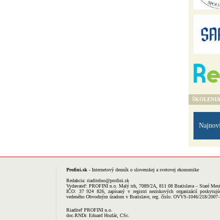
ŠKOLENI
Najnov
Profini.sk
- Internetový denník o slovenskej a svetovej ekonomike
Redakcia:
riaditelno@profini.sk
Vydavateľ:
PROFINI n.o.
Malý trh, 7089/2A, 811 08 Bratislava – Staré Mes
IČO: 37 924 826, zapísaný v registri neziskových organizácií poskytujú
vedeného Obvodným úradom v Bratislave, reg. číslo: OVVS-1046/218/2007
Riaditeľ PROFINI n.o.
doc.RNDr. Eduard Hozlár, CSc.