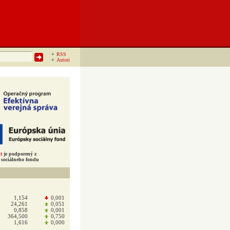
RSS
Autori
t
je podporený z
sociálneho fondu
1,154
0,001
24,261
0,051
0,858
0,001
364,500
0,750
1,616
0,000