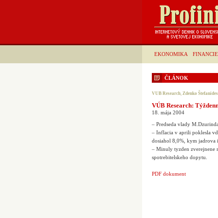
EKONOMIKA
FINANCIE
ČLÁNOK
VUB Research
,
Zdenko Štefanides
VÚB Research: Týždenný
18. mája 2004
– Predseda vlady M.Dzurinda 
– Inflacia v aprili poklesla
dosiahol 8,0%, kym jadrova in
– Minuly tyzden zverejnene 
spotrebitelskeho dopytu.
PDF dokument