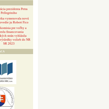
ácia prezidenta Petra
Pellegriniho
ntka vymenovala novú
ovedie ju Robert Fico
 komisia pre voľby a
rolu financovania
ckých strán vyhlásila
 výsledky volieb do NR
SR 2023
ÁCA