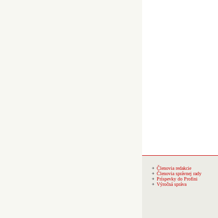
Členovia redakcie
Členovia správnej rady
Príspevky do Profini
Výročná správa