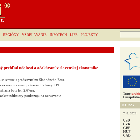
Hľadať:
REGIÓNY
VZDELÁVANIE
INFOTECH
LIFE
PROJEKTY
 prehľad udalostí a očakávaní v slovenskej ekonomike
sa stretne s predstavitelmi Slobodneho Fora.
 vdaka nizsim cenam potravin. Celkovy CPI
flacia bola len 2,6%r/r.
Tento
projek
makroindikatory poukazuju na ozivovanie
Európskeho 
KURZY
7. 8. 2026
USD
CZK
GBP
HUF
CAD