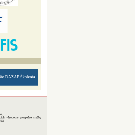
A
šie DAZAP Školenia
to,
cich všeobecne prospešné služby
-NO