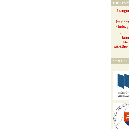
TOP TÉMY
Inaugur
Prezide
vládu, p
Štátna
kont
politi
oficiálne
SPOLUPR