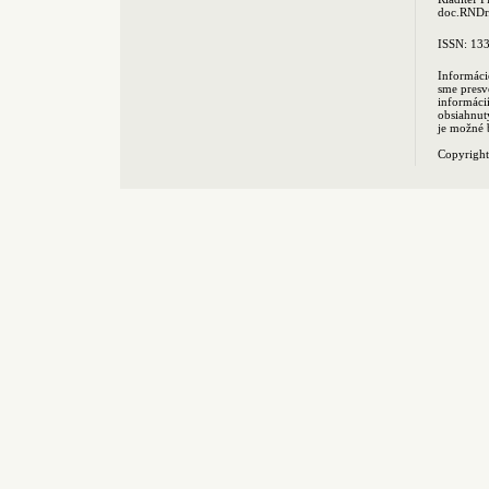
doc.RNDr.
ISSN: 13
Informáci
sme presv
informác
obsiahnut
je možné 
Copyrigh