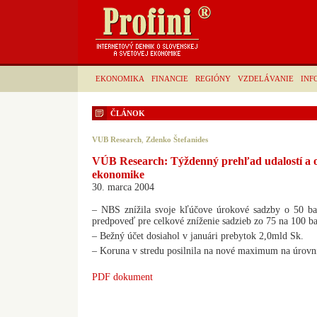
EKONOMIKA
FINANCIE
REGIÓNY
VZDELÁVANIE
INF
ČLÁNOK
VUB Research
,
Zdenko Štefanides
VÚB Research: Týždenný prehľad udalostí a o
ekonomike
30. marca 2004
– NBS znížila svoje kľúčove úrokové sadzby o 50 ba
predpoveď pre celkové zníženie sadzieb zo 75 na 100 b
– Bežný účet dosiahol v januári prebytok 2,0mld Sk.
– Koruna v stredu posilnila na nové maximum na úrovn
PDF dokument