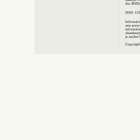
doc.RNDr.
ISSN: 13
Informáci
sme presv
informác
obsiahnut
je možné 
Copyrigh