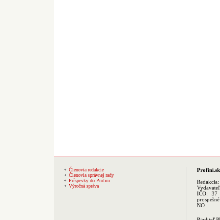
Členovia redakcie
Profini.sk
Členovia správnej rady
Príspevky do Profini
Redakcia
Výročná správa
Vydavate
IČO: 37 
prospešné
NO
Riaditeľ 