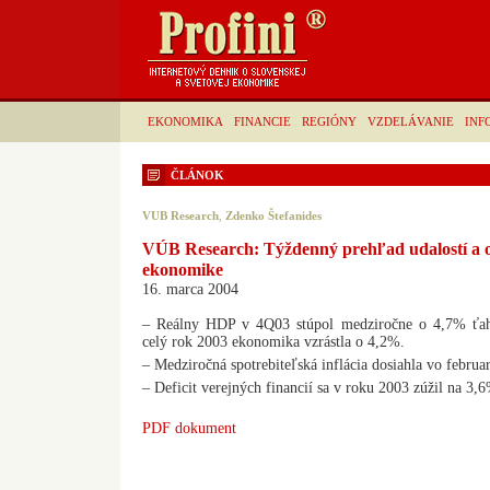
EKONOMIKA
FINANCIE
REGIÓNY
VZDELÁVANIE
INF
ČLÁNOK
VUB Research
,
Zdenko Štefanides
VÚB Research: Týždenný prehľad udalostí a o
ekonomike
16. marca 2004
– Reálny HDP v 4Q03 stúpol medziročne o 4,7% ťa
celý rok 2003 ekonomika vzrástla o 4,2%.
– Medziročná spotrebiteľská inflácia dosiahla vo februa
– Deficit verejných financií sa v roku 2003 zúžil na 3
PDF dokument