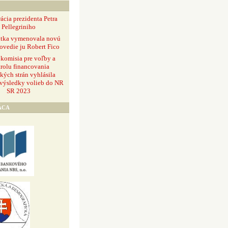
ácia prezidenta Petra
Pellegriniho
ntka vymenovala novú
ovedie ju Robert Fico
 komisia pre voľby a
rolu financovania
ckých strán vyhlásila
 výsledky volieb do NR
SR 2023
ÁCA