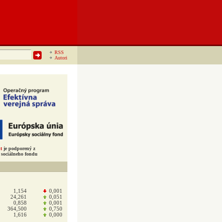
RSS
Autori
t
je podporený z
sociálneho fondu
1,154
0,001
24,261
0,051
0,858
0,001
364,500
0,750
1,616
0,000