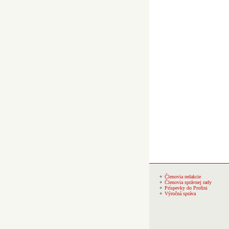
Členovia redakcie
Členovia správnej rady
Príspevky do Profini
Výročná správa