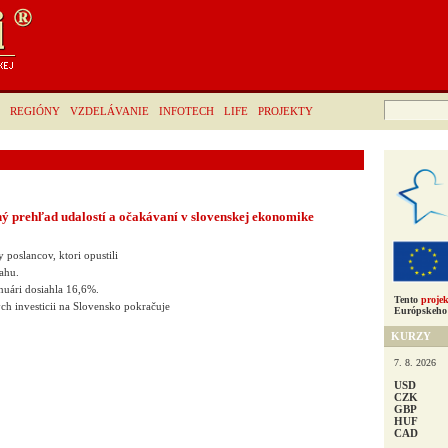
Hľadať:
REGIÓNY
VZDELÁVANIE
INFOTECH
LIFE
PROJEKTY
 prehľad udalostí a očakávaní v slovenskej ekonomike
y poslancov, ktori opustili
ahu.
nuári dosiahla 16,6%.
Tento
projek
ch investicii na Slovensko pokračuje
Európskeho 
KURZY
7. 8. 2026
USD
CZK
GBP
HUF
CAD