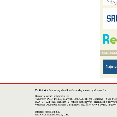
ŠKOLENI
Najnov
Profini.sk
- Internetový denník o slovenskej a svetovej ekonomike
Redakcia:
riaditelno@profini.sk
Vydavateľ:
PROFINI n.o.
Malý trh, 7089/2A, 811 08 Bratislava – Staré Mes
IČO: 37 924 826, zapísaný v registri neziskových organizácií poskytujú
vedeného Obvodným úradom v Bratislave, reg. číslo: OVVS-1046/218/2007
Riaditeľ PROFINI n.o.
doc.RNDr. Eduard Hozlár, CSc.