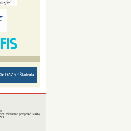
A
šie DAZAP Školenia
to,
cich všeobecne prospešné služby
-NO