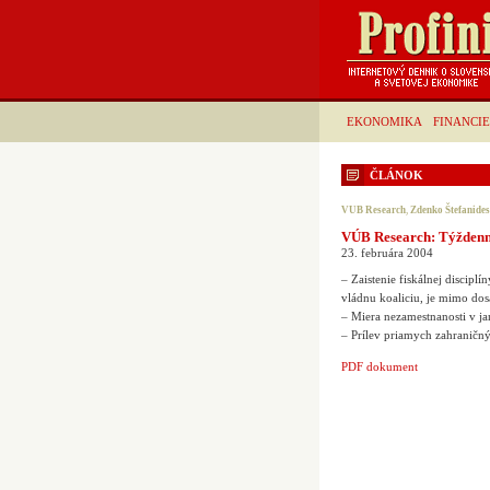
EKONOMIKA
FINANCIE
ČLÁNOK
VUB Research
,
Zdenko Štefanides
VÚB Research: Týždenný
23. februára 2004
– Zaistenie fiskálnej disciplín
vládnu koaliciu, je mimo dos
– Miera nezamestnanosti v ja
– Prílev priamych zahraničný
PDF dokument