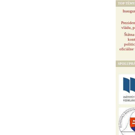
TOP TÉMY
Inaugur
Prezide
vládu, p
Štátna
kont
politi
oficiálne
SPOLUPR