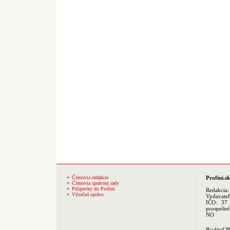
Členovia redakcie
Profini.sk
Členovia správnej rady
Príspevky do Profini
Redakcia
Výročná správa
Vydavate
IČO: 37 
prospešné
NO
Riaditeľ 