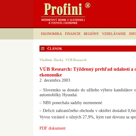
EKONOMIKA
FINANCIE
REGIÓNY
VZDELÁVANIE
INF
ČLÁNOK
Vladimír Zlacký
,
VUB Research
VÚB Research: Týždenný prehľad udalostí a o
ekonomike
2. decembra 2003
– Slovensko sa dostalo do užšieho výberu kandidátov 
automobilky Hyundai.
– NBS ponechala sadzby nezmenené.
– Deficit zahraničného obchodu v októbri dosiahol 0,6
Vyvoz vzrástol o silných 27,9%, kým rast dovozu sa sp
PDF dokument