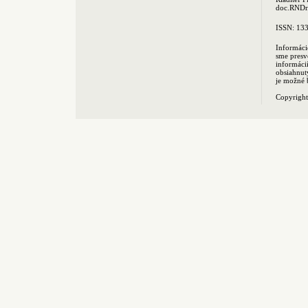
doc.RNDr.
ISSN: 13
Informáci
sme presv
informác
obsiahnut
je možné 
Copyrigh