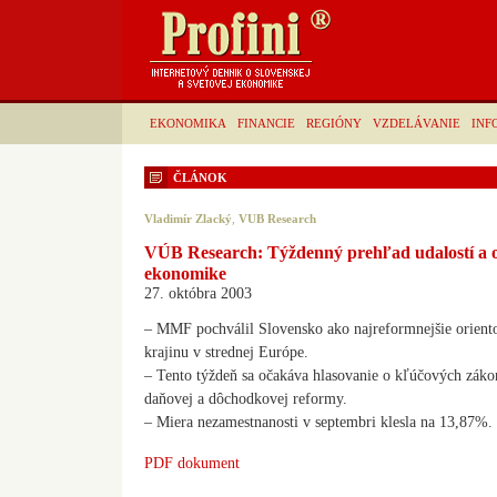
EKONOMIKA
FINANCIE
REGIÓNY
VZDELÁVANIE
INF
ČLÁNOK
Vladimír Zlacký
,
VUB Research
VÚB Research: Týždenný prehľad udalostí a o
ekonomike
27. októbra 2003
– MMF pochválil Slovensko ako najreformnejšie orient
krajinu v strednej Európe.
– Tento týždeň sa očakáva hlasovanie o kľúčových zák
daňovej a dôchodkovej reformy.
– Miera nezamestnanosti v septembri klesla na 13,87%.
PDF dokument