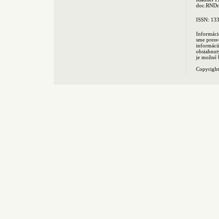
doc.RNDr.
ISSN: 13
Informáci
sme presv
informác
obsiahnut
je možné 
Copyrigh