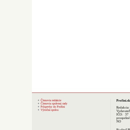
Členovia redakcie
Profini.sk
Členovia správnej rady
Príspevky do Profini
Redakcia
Výročná správa
Vydavate
IČO: 37 
prospešné
NO
Riaditeľ 