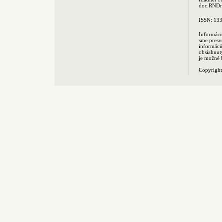
doc.RNDr.
ISSN: 13
Informáci
sme presv
informác
obsiahnut
je možné 
Copyrigh