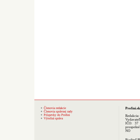
Členovia redakcie
Profini.sk
Členovia správnej rady
Príspevky do Profini
Redakcia
Výročná správa
Vydavate
IČO: 37 
prospešné
NO
Riaditeľ 