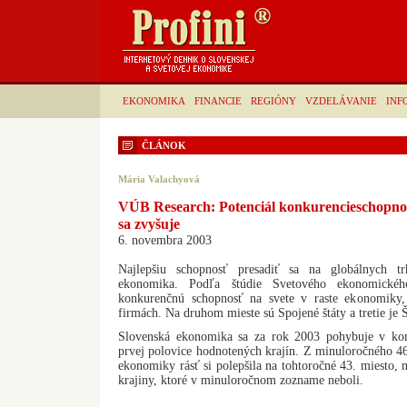
EKONOMIKA
FINANCIE
REGIÓNY
VZDELÁVANIE
INF
ČLÁNOK
Mária Valachyová
VÚB Research: Potenciál konkurencieschopnos
sa zvyšuje
6. novembra 2003
Najlepšiu schopnosť presadiť sa na globálnych t
ekonomika. Podľa štúdie Svetového ekonomickéh
konkurenčnú schopnosť na svete v raste ekonomiky,
firmách. Na druhom mieste sú Spojené štáty a tretie je 
Slovenská ekonomika sa za rok 2003 pohybuje v kon
prvej polovice hodnotených krajín. Z minuloročného 46
ekonomiky rásť si polepšila na tohtoročné 43. miesto, n
krajiny, ktoré v minuloročnom zozname neboli.