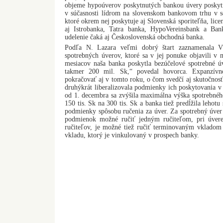
objeme hypoúverov poskytnutých bankou úvery posky
v súčasnosti lídrom na slovenskom bankovom trhu v 
ktoré okrem nej poskytuje aj Slovenská sporiteľňa, lic
aj Istrobanka, Tatra banka, HypoVereinsbank a Bank
udelenie čaká aj Československá obchodná banka.
Podľa N. Lazara veľmi dobrý štart zaznamenala V
spotrebných úverov, ktoré sa v jej ponuke objavili v
mesiacov naša banka poskytla bezúčelové spotrebné 
takmer 200 mil. Sk,“ povedal hovorca. Expanzívn
pokračovať aj v tomto roku, o čom svedčí aj skutočno
druhýkrát liberalizovala podmienky ich poskytovania v 
od 1. decembra sa zvýšila maximálna výška spotrebnéh
150 tis. Sk na 300 tis. Sk a banka tiež predĺžila lehotu 
podmienky spôsobu ručenia za úver. Za spotrebný úver
podmienok možné ručiť jedným ručiteľom, pri úvere
ručiteľov, je možné tiež ručiť terminovaným vklado
vkladu, ktorý je vinkulovaný v prospech banky.