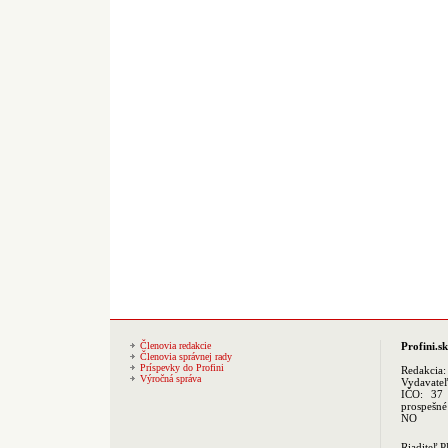
Členovia redakcie
Profini.sk
Členovia správnej rady
Príspevky do Profini
Redakcia
Výročná správa
Vydavate
IČO: 37 
prospešné
NO
Riaditeľ 