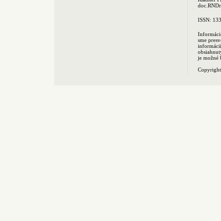
doc.RNDr.
ISSN: 13
Informáci
sme presv
informác
obsiahnut
je možné 
Copyrigh