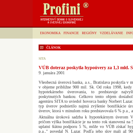
EKONOMIKA
FINANCIE
REGIÓNY
VZDELÁVANIE
INF
ČLÁNOK
SITA
VÚB doteraz poskytla hypoúvery za 1,3 mld. 
9. januára 2001
Všeobecná úverová banka, a.s., Bratislava poskytla v
v objeme približne 900 mil. Sk. Od roku 1998, kedy
hypotekárneho úverovania, to predstavuje najv
poskytnutých bankou. Celkovo tento objem dosiaho
agentúru SITA to uviedol hovorca banky Norbert Lazar.
typ úverov podnietilo najmä zvýšenie bonifikácie ú
úverov, ktorá v minulom roku predstavovala 6 % p.a., a
Aktuálna úroková sadzba k hypotekárnym úverom V
pričom výška bonifikácie je na tento rok stanovená na 
uplatní štátnu podporu 5 %, môže vo VÚB získať hy
p.a.,“ povedal N. Lazar. Podľa jeho slov mali až 9