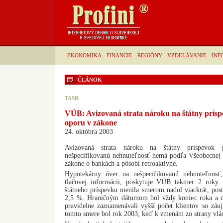
EKONOMIKA
FINANCIE
REGIÓNY
VZDELÁVANIE
INF
ČLÁNOK
TASR
VÚB: Avizovaná strata nároku na štátny prís
oporu v zákone
24. októbra 2003
Avizovaná strata nároku na štátny príspevok
nešpecifikovanú nehnuteľnosť nemá podľa Všeobecnej
zákone o bankách a pôsobí retroaktívne.
Hypotekárny úver na nešpecifikovanú nehnuteľnos
tlačovej informácii, poskytuje VÚB takmer 2 roky.
štátneho príspevku menila smerom nadol viackrát, post
2,5 %. Hraničným dátumom bol vždy koniec roka a 
pravidelne zaznamenávali vyšší počet klientov so z
tomto smere bol rok 2003, keď k zmenám zo strany vlád