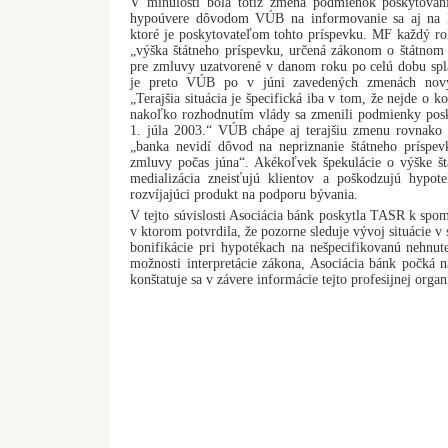
V minulosti bola totiž zmena podmienok poskytovani
hypoúvere dôvodom VÚB na informovanie sa aj na M
ktoré je poskytovateľom tohto príspevku. MF každý ro
„výška štátneho príspevku, určená zákonom o štátnom r
pre zmluvy uzatvorené v danom roku po celú dobu spl
je preto VÚB po v júni zavedených zmenách nov
„Terajšia situácia je špecifická iba v tom, že nejde o k
nakoľko rozhodnutím vlády sa zmenili podmienky posk
1. júla 2003.“ VÚB chápe aj terajšiu zmenu rovnako a
„banka nevidí dôvod na nepriznanie štátneho príspevk
zmluvy počas júna“. Akékoľvek špekulácie o výške št
medializácia zneisťujú klientov a poškodzujú hypo
rozvíjajúci produkt na podporu bývania.
V tejto súvislosti Asociácia bánk poskytla TASR k spom
v ktorom potvrdila, že pozorne sleduje vývoj situácie v 
bonifikácie pri hypotékach na nešpecifikovanú nehnut
možnosti interpretácie zákona, Asociácia bánk počká 
konštatuje sa v závere informácie tejto profesijnej organ