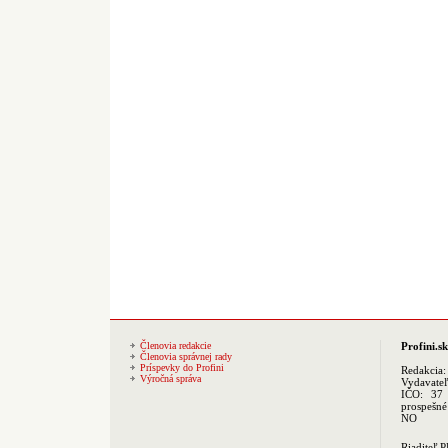
Členovia redakcie
Profini.sk
Členovia správnej rady
Príspevky do Profini
Redakcia
Výročná správa
Vydavate
IČO: 37 
prospešné
NO
Riaditeľ 