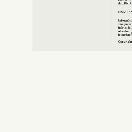
doc.RNDr.
ISSN: 13
Informáci
sme presv
informác
obsiahnut
je možné 
Copyrigh