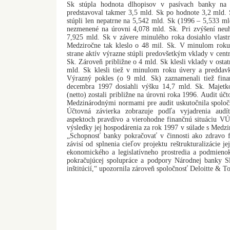
Sk stúpla hodnota dlhopisov v pasívach banky na
predstavoval takmer 3,5 mld. Sk po hodnote 3,2 mld.
stúpli len nepatrne na 5,542 mld. Sk (1996 – 5,533 ml
nezmenené na úrovni 4,078 mld. Sk. Pri zvýšení neuh
7,925 mld. Sk v závere minulého roka dosiahlo vlast
Medziročne tak kleslo o 48 mil. Sk. V minulom rok
strane aktív výrazne stúpli predovšetkým vklady v cent
Sk. Zároveň približne o 4 mld. Sk klesli vklady v osta
mld. Sk klesli tiež v minulom roku úvery a preddavk
Výrazný pokles (o 9 mld. Sk) zaznamenali tiež finan
decembra 1997 dosiahli výšku 14,7 mld. Sk. Majetko
(netto) zostali približne na úrovni roka 1996. Audit ú
Medzinárodnými normami pre audit uskutočnila spoločn
Účtovná závierka zobrazuje podľa vyjadrenia aud
aspektoch pravdivo a vierohodne finančnú situáciu V
výsledky jej hospodárenia za rok 1997 v súlade s Med
„Schopnosť banky pokračovať v činnosti ako zdravo f
závisí od splnenia cieľov projektu reštrukturalizácie j
ekonomického a legislatívneho prostredia a podmieno
pokračujúcej spolupráce a podpory Národnej banky Sl
inštitúcií,“ upozornila zároveň spoločnosť Deloitte & T