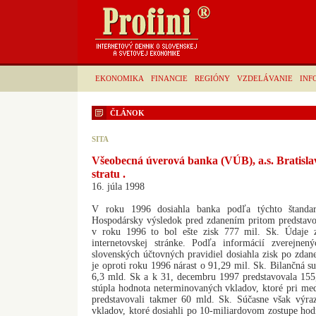
EKONOMIKA
FINANCIE
REGIÓNY
VZDELÁVANIE
INF
ČLÁNOK
SITA
Všeobecná úverová banka (VÚB), a.s. Bratisla
stratu .
16. júla 1998
V roku 1996 dosiahla banka podľa týchto štandar
Hospodársky výsledok pred zdanením pritom predstavov
v roku 1996 to bol ešte zisk 777 mil. Sk. Údaje zv
internetovskej stránke. Podľa informácií zverejn
slovenských účtovných pravidiel dosiahla zisk po zdan
je oproti roku 1996 nárast o 91,29 mil. Sk. Bilančná
6,3 mld. Sk a k 31, decembru 1997 predstavovala 15
stúpla hodnota neterminovaných vkladov, ktoré pri me
predstavovali takmer 60 mld. Sk. Súčasne však výra
vkladov, ktoré dosiahli po 10-miliardovom zostupe ho