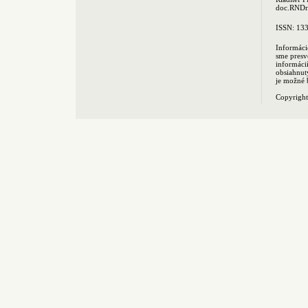
doc.RNDr.
ISSN: 13
Informáci
sme presv
informác
obsiahnut
je možné 
Copyrigh