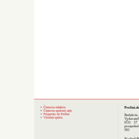
Členovia redakcie
Profini.sk
Členovia správnej rady
Príspevky do Profini
Redakcia
Výročná správa
Vydavate
IČO: 37 
prospešné
NO
Riaditeľ 