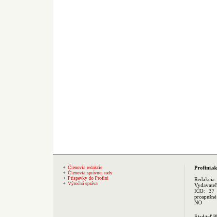
Členovia redakcie
Profini.sk
Členovia správnej rady
Príspevky do Profini
Redakcia
Výročná správa
Vydavate
IČO: 37 
prospešné
NO
Riaditeľ 