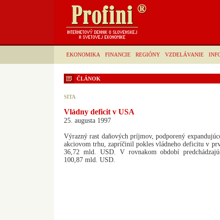
EKONOMIKA
FINANCIE
REGIÓNY
VZDELÁVANIE
INF
ČLÁNOK
SITA
Vládny deficit v USA
25. augusta 1997
Výrazný rast daňových príjmov, podporený expandujúc
akciovom trhu, zapríčinil pokles vládneho deficitu v p
36,72 mld. USD. V rovnakom období predchádzajúce
100,87 mld. USD.