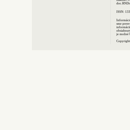
doc.RNDr.
ISSN: 13
Informáci
sme presv
informác
obsiahnut
je možné 
Copyrigh