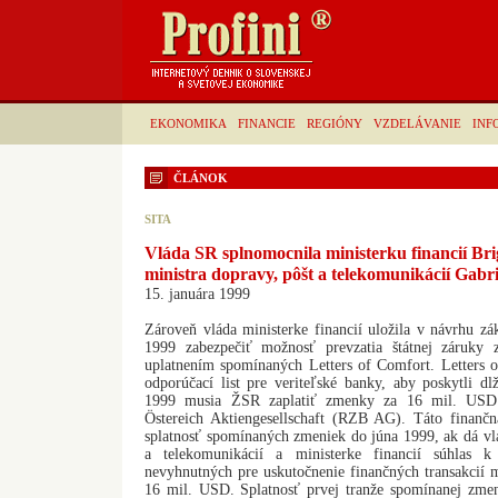
EKONOMIKA
FINANCIE
REGIÓNY
VZDELÁVANIE
INF
ČLÁNOK
SITA
Vláda SR splnomocnila ministerku financií Br
ministra dopravy, pôšt a telekomunikácií Gabr
15. januára 1999
Zároveň vláda ministerke financií uložila v návrhu z
1999 zabezpečiť možnosť prevzatia štátnej záruky 
uplatnením spomínaných Letters of Comfort. Letters 
odporúčací list pre veriteľské banky, aby poskytli dl
1999 musia ŽSR zaplatiť zmenky za 16 mil. USD b
Östereich Aktiengesellschaft (RZB AG). Táto finančná
splatnosť spomínaných zmeniek do júna 1999, ak dá vl
a telekomunikácií a ministerke financií súhlas 
nevyhnutných pre uskutočnenie finančných transakci
16 mil. USD. Splatnosť prvej tranže spomínanej zmenk