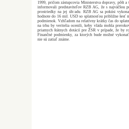
1999, pričom zástupcovia Ministerstva dopravy, pôšt 
informovali predstaviteľov RZB AG, že s najväčšou 
prostriedky na jej úhradu. RZB AG sa pokúsi vykona
hodnote do 16 mil. USD so splatnosťou približne šesť
podmienok. Vzhľadom na relatívny krátky čas do splatno
na trhu by veritelia ocenili, keby vláda mohla preroko
priamych štátnych dotácií pre ŽSR v prípade, že by r
Finančné podmienky, za ktorých bude možné vykonať 
nie sú zatiaľ známe.