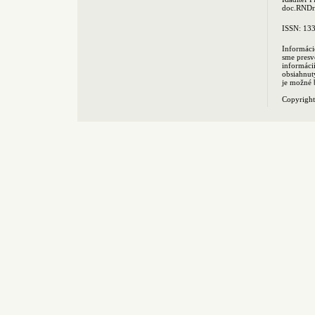
doc.RNDr.
ISSN: 13
Informáci
sme presv
informác
obsiahnut
je možné 
Copyrigh