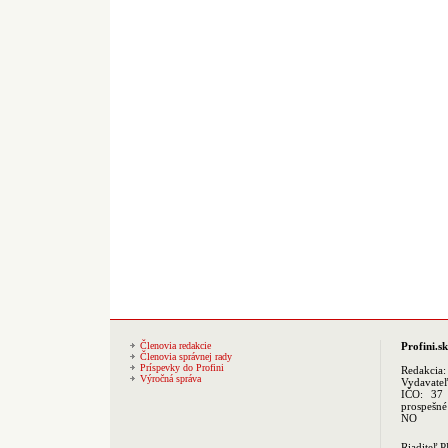
Členovia redakcie
Profini.sk
Členovia správnej rady
Príspevky do Profini
Redakcia
Výročná správa
Vydavate
IČO: 37 
prospešné
NO
Riaditeľ 