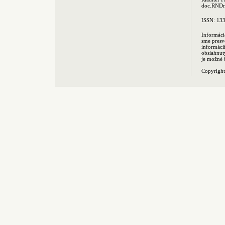
doc.RNDr.
ISSN: 13
Informáci
sme presv
informác
obsiahnut
je možné 
Copyrigh