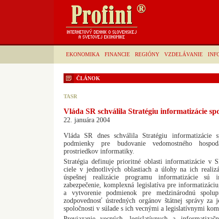
EKONOMIKA
FINANCIE
REGIÓNY
VZDELÁVANIE
INF
ČLÁNOK
TASR
Vláda SR schválila Stratégiu informatizácie sp
22. januára 2004
Vláda SR dnes schválila Stratégiu informatizácie s
podmienky pre budovanie vedomostného hospod
prostriedkov informatiky.
Stratégia definuje prioritné oblasti informatizácie v S
ciele v jednotlivých oblastiach a úlohy na ich reali
úspešnej realizácie programu informatizácie sú i
zabezpečenie, komplexná legislatíva pre informatizáciu
a vytvorenie podmienok pre medzinárodnú spolupr
zodpovednosť ústredných orgánov štátnej správy za je
spoločnosti v súlade s ich vecnými a legislatívnymi ko
Previazanie vecných, legislatívnych a informatiza