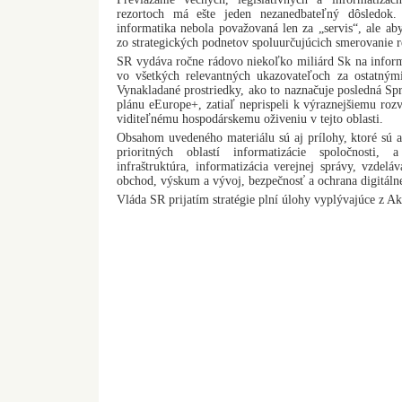
rezortoch má ešte jeden nezanedbateľný dôsledok.
informatika nebola považovaná len za „servis“, ale aby
zo strategických podnetov spoluurčujúcich smerovanie r
SR vydáva ročne rádovo niekoľko miliárd Sk na inform
vo všetkých relevantných ukazovateľoch za ostatným
Vynakladané prostriedky, ako to naznačuje posledná S
plánu eEurope+, zatiaľ neprispeli k výraznejšiemu rozv
viditeľnému hospodárskemu oživeniu v tejto oblasti.
Obsahom uvedeného materiálu sú aj prílohy, ktoré sú 
prioritných oblastí informatizácie spoločnosti,
infraštruktúra, informatizácia verejnej správy, vzdelá
obchod, výskum a vývoj, bezpečnosť a ochrana digitálne
Vláda SR prijatím stratégie plní úlohy vyplývajúce z 