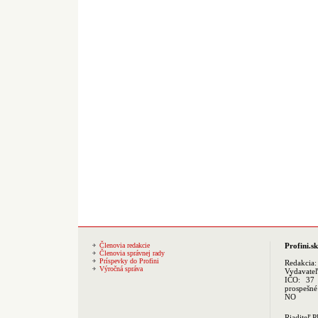
Členovia redakcie
Profini.sk
Členovia správnej rady
Príspevky do Profini
Redakcia
Výročná správa
Vydavate
IČO: 37 
prospešné
NO
Riaditeľ 