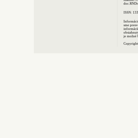
doc.RNDr.
ISSN: 13
Informáci
sme presv
informác
obsiahnut
je možné 
Copyrigh