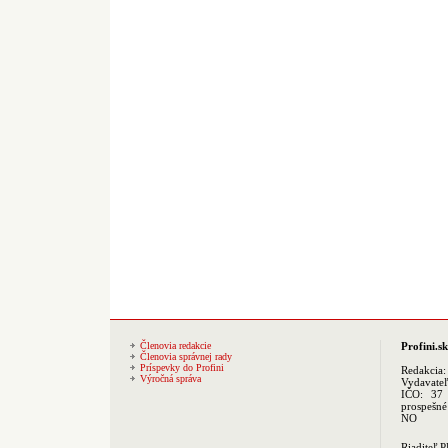
Členovia redakcie
Profini.sk
Členovia správnej rady
Príspevky do Profini
Redakcia
Výročná správa
Vydavate
IČO: 37 
prospešné
NO
Riaditeľ 