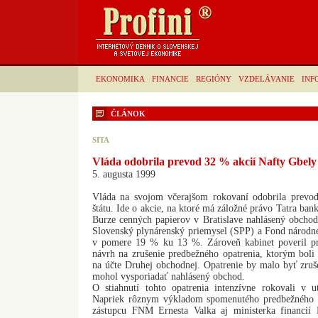
EKONOMIKA
FINANCIE
REGIÓNY
VZDELÁVANIE
INF
ČLÁNOK
SITA
Vláda odobrila prevod 32 % akcií Nafty Gbely 
5. augusta 1999
Vláda na svojom včerajšom rokovaní odobrila prevo
štátu. Ide o akcie, na ktoré má záložné právo Tatra ban
Burze cenných papierov v Bratislave nahlásený obchod.
Slovenský plynárenský priemysel (SPP) a Fond národ
v pomere 19 % ku 13 %. Zároveň kabinet poveril p
návrh na zrušenie predbežného opatrenia, ktorým boli
na účte Druhej obchodnej. Opatrenie by malo byť zruš
mohol vysporiadať nahlásený obchod.
O stiahnutí tohto opatrenia intenzívne rokovali v ut
Napriek rôznym výkladom spomenutého predbežného o
zástupcu FNM Ernesta Valka aj ministerka financií 