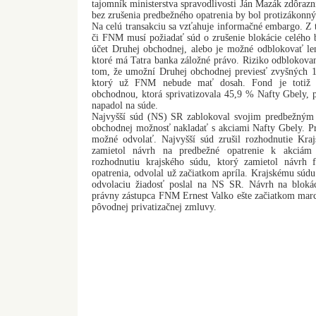
tajomník ministerstva spravodlivosti Ján Mazák zdôrazn
bez zrušenia predbežného opatrenia by bol protizákonný
Na celú transakciu sa vzťahuje informačné embargo. Z t
či FNM musí požiadať súd o zrušenie blokácie celého b
účet Druhej obchodnej, alebo je možné odblokovať len
ktoré má Tatra banka záložné právo. Riziko odblokovani
tom, že umožní Druhej obchodnej previesť zvyšných 13
ktorý už FNM nebude mať dosah. Fond je totiž
obchodnou, ktorá sprivatizovala 45,9 % Nafty Gbely, 
napadol na súde.
Najvyšší súd (NS) SR zablokoval svojim predbežným 
obchodnej možnosť nakladať s akciami Nafty Gbely. Pr
možné odvolať. Najvyšší súd zrušil rozhodnutie Kraj
zamietol návrh na predbežné opatrenie k akciá
rozhodnutiu krajského súdu, ktorý zamietol návrh
opatrenia, odvolal už začiatkom apríla. Krajskému súdu
odvolaciu žiadosť poslal na NS SR. Návrh na blokác
právny zástupca FNM Ernest Valko ešte začiatkom marc
pôvodnej privatizačnej zmluvy.