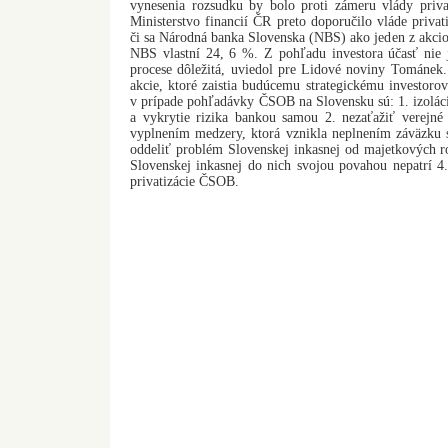
vynesenia rozsudku by bolo proti zámeru vlády privat
Ministerstvo financií ČR preto doporučilo vláde priv
či sa Národná banka Slovenska (NBS) ako jeden z akcion
NBS vlastní 24, 6 %. Z pohľadu investora účasť nie
procese dôležitá, uviedol pre Lidové noviny Tománek. Š
akcie, ktoré zaistia budúcemu strategickému investorov
v prípade pohľadávky ČSOB na Slovensku sú: 1. izolác
a vykrytie rizika bankou samou 2. nezaťažiť verejn
vyplnením medzery, ktorá vznikla neplnením záväzku 
oddeliť problém Slovenskej inkasnej od majetkových 
Slovenskej inkasnej do nich svojou povahou nepatrí 4
privatizácie ČSOB.