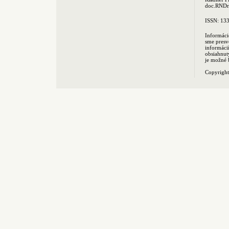
doc.RNDr.
ISSN: 13
Informáci
sme presv
informác
obsiahnut
je možné 
Copyrigh