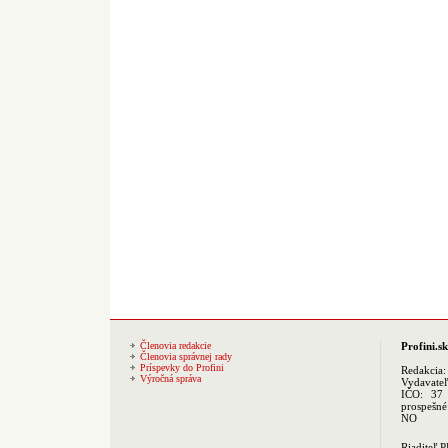
Členovia redakcie
Profini.sk
Členovia správnej rady
Príspevky do Profini
Redakcia
Výročná správa
Vydavate
IČO: 37 
prospešné
NO
Riaditeľ 