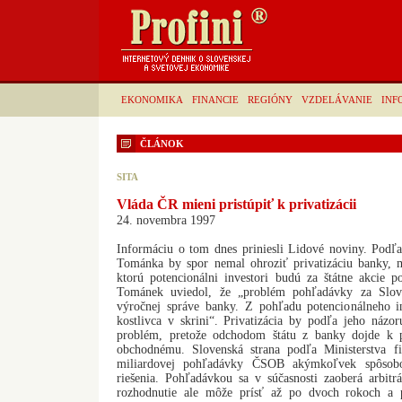
EKONOMIKA
FINANCIE
REGIÓNY
VZDELÁVANIE
INF
ČLÁNOK
SITA
Vláda ČR mieni pristúpiť k privatizácii
24. novembra 1997
Informáciu o tom dnes priniesli Lidové noviny. Pod
Tománka by spor nemal ohroziť privatizáciu banky, 
ktorú potencionálni investori budú za štátne akcie
Tománek uviedol, že „problém pohľadávky za Slov
výročnej správe banky. Z pohľadu potencionálneho i
kostlivca v skrini“. Privatizácia by podľa jeho názo
problém, pretože odchodom štátu z banky dojde k 
obchodnému. Slovenská strana podľa Ministerstva f
miliardovej pohľadávky ČSOB akýmkoľvek spôsobo
riešenia. Pohľadávkou sa v súčasnosti zaoberá arbit
rozhodnutie ale môže prísť až po dvoch rokoch a 