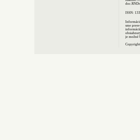
doc.RNDr.
ISSN: 13
Informáci
sme presv
informác
obsiahnut
je možné 
Copyrigh