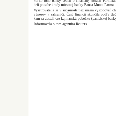
koľko toho banky vedeli o finančnej situácii Parmala
deň po sebe úrady miestnej banky Banca Monte Parma.
Vyšetrovatelia sa v súčasnosti tiež snažia vystopovať 
výnosov v zahraničí. Časť financií skončila podľa tl
kam sa dostali cez kajmanskú pobočku španielskej bank
Informovala o tom agentúra Reuters.