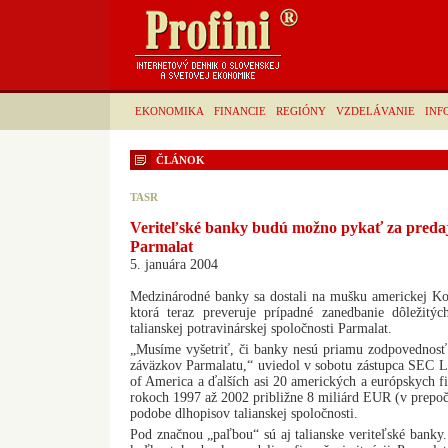
EKONOMIKA
FINANCIE
REGIÓNY
VZDELÁVANIE
INF
ČLÁNOK
TASR
Veriteľské banky budú možno pykať za predaj 
Parmalat
5. januára 2004
Medzinárodné banky sa dostali na mušku americkej Ko
ktorá teraz preveruje prípadné zanedbanie dôležitýc
talianskej potravinárskej spoločnosti Parmalat.
„Musíme vyšetriť, či banky nesú priamu zodpovednosť 
záväzkov Parmalatu,“ uviedol v sobotu zástupca SEC 
of America a ďalších asi 20 amerických a európskych fi
rokoch 1997 až 2002 približne 8 miliárd EUR (v prepo
podobe dlhopisov talianskej spoločnosti.
Pod značnou „paľbou“ sú aj talianske veriteľské banky. 