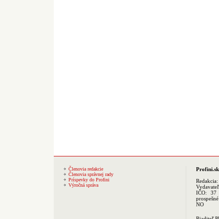
Členovia redakcie
Profini.sk
Členovia správnej rady
Príspevky do Profini
Redakcia
Výročná správa
Vydavate
IČO: 37 
prospešné
NO
Riaditeľ 