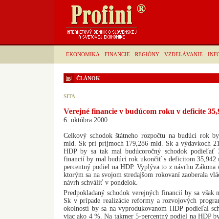
EKONOMIKA
FINANCIE
REGIÓNY
VZDELÁVANIE
INF
ČLÁNOK
SITA
Verejné financie v budúcom roku v deficite 35
6. októbra 2000
Celkový schodok štátneho rozpočtu na budúci rok b
mld. Sk pri príjmoch 179,286 mld. Sk a výdavkoch 2
HDP by sa tak mal budúcoročný schodok podieľať 
financií by mal budúci rok ukončiť s deficitom 35,942
percentný podiel na HDP. Vyplýva to z návrhu Zákona 
ktorým sa na svojom stredajšom rokovaní zaoberala vlá
návrh schváliť v pondelok.
Predpokladaný schodok verejných financií by sa však 
Sk v prípade realizácie reformy a rozvojových progra
okolností by sa na vyprodukovanom HDP podieľal sch
viac ako 4 %. Na takmer 5-percentný podiel na HDP by