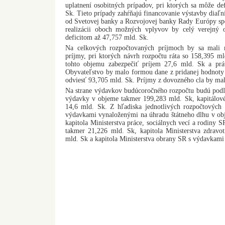
uplatnení osobitných prípadov, pri ktorých sa môže def
Sk. Tieto prípady zahŕňajú financovanie výstavby diaľn
od Svetovej banky a Rozvojovej banky Rady Európy spo
realizácii oboch možných vplyvov by celý verejný 
deficitom až 47,757 mld. Sk.
Na celkových rozpočtovaných príjmoch by sa mali n
príjmy, pri ktorých návrh rozpočtu ráta so 158,395 m
tohto objemu zabezpečiť príjem 27,6 mld. Sk a pr
Obyvateľstvo by malo formou dane z pridanej hodnoty 
odviesť 93,705 mld. Sk. Príjmy z dovozného cla by mal
Na strane výdavkov budúcoročného rozpočtu budú pod
výdavky v objeme takmer 199,283 mld. Sk, kapitálov
14,6 mld. Sk. Z hľadiska jednotlivých rozpočtových k
výdavkami vynaloženými na úhradu štátneho dlhu v ob
kapitola Ministerstva práce, sociálnych vecí a rodiny
takmer 21,226 mld. Sk, kapitola Ministerstva zdrav
mld. Sk a kapitola Ministerstva obrany SR s výdavkami