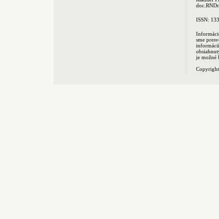
doc.RNDr.
ISSN: 13
Informáci
sme presv
informác
obsiahnut
je možné 
Copyrigh