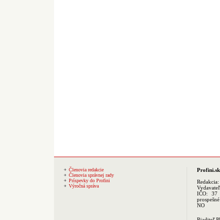
Členovia redakcie
Profini.sk
Členovia správnej rady
Príspevky do Profini
Redakcia
Výročná správa
Vydavate
IČO: 37 
prospešné
NO
Riaditeľ 