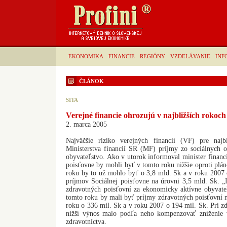
EKONOMIKA
FINANCIE
REGIÓNY
VZDELÁVANIE
INF
ČLÁNOK
SITA
Verejné financie ohrozujú v najbližších rokoc
2. marca 2005
Najväčšie riziko verejných financií (VF) pre najb
Ministerstva financií SR (MF) príjmy zo sociálnych
obyvateľstvo. Ako v utorok informoval minister financi
poisťovne by mohli byť v tomto roku nižšie oproti pl
roku by to už mohlo byť o 3,8 mld. Sk a v roku 2007 
príjmov Sociálnej poisťovne na úrovni 3,5 mld. Sk. „I
zdravotných poisťovní za ekonomicky aktívne obyvateľ
tomto roku by mali byť príjmy zdravotných poisťovní 
roku o 336 mil. Sk a v roku 2007 o 194 mil. Sk. Pri z
nižší výnos malo podľa neho kompenzovať zníženie 
zdravotníctva.