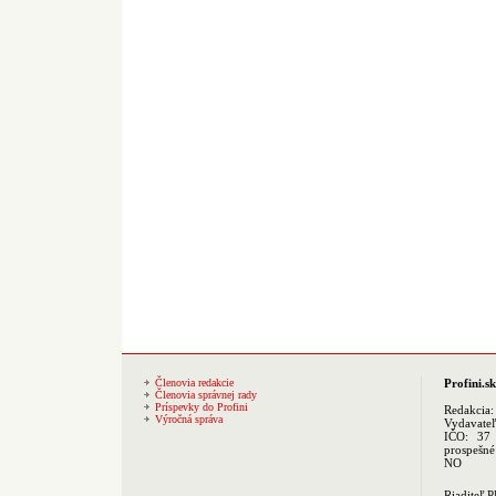
Členovia redakcie
Profini.sk
Členovia správnej rady
Príspevky do Profini
Redakcia
Výročná správa
Vydavate
IČO: 37 
prospešné
NO
Riaditeľ 