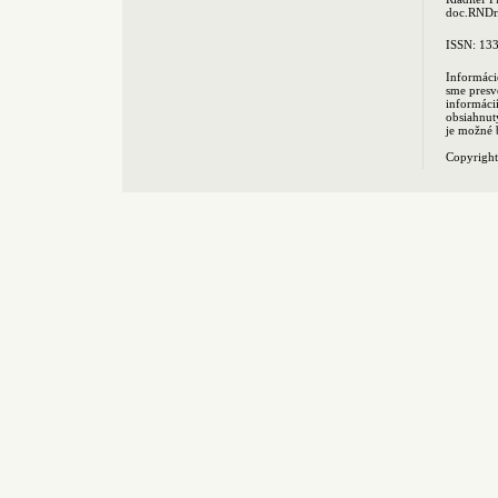
doc.RNDr.
ISSN: 13
Informáci
sme presv
informác
obsiahnut
je možné 
Copyrigh