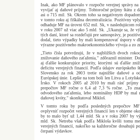
Inak, ako MF plánovalo v rozpočte verejnej správy na n
vyvíjať aj daňové príjmy. Tohtoročné príjmy štátu z d
asi o 715 mil. Sk. Okrem toho sa negatívnym dopadom 
v tomto roku aj fiškálna decentralizácia. Pozitívny vp
odhaduje MF na úrovni 652 mil. Sk, v nasledujúcom ro
v roku 2007 už viac ako 5 mld. Sk. „Ukazuje sa, že v
tých daní, ktoré sa rozdeľujú pre samosprávy, je pozití
dodal, tieto výpadky by mali kompenzovať úspory v dl
výrazne pozitívneho makroekonomického vývoja a zo zn
„Tieto čísla potvrdzujú, že v najbližších dvoch rokoc
znižovanie daňového zaťaženia,“ zdôraznil minister. Do
aj ďalšie konkurujúce priority, ktorými sú ďalšie zn
deficitu verejných financií. Podľa údajov európskeho š
Slovensko za rok 2003 tretie najnižšie daňové a o
Európskej únie. Lepšie na tom boli len Litva a Lotyšsk
Írsko. V rokoch 2005 až 2010 by mali rásť príjmy
prepočtov MF ročne o 6,4 až 7,3 % ročne. „To zna
odvodového zaťaženia, lebo nominálny HDP by mal rá
daňovej kvóty,“ skonštatoval Mikloš.
V tomto roku by podľa posledných prepočtov MF m
ovplyvniť rozpočet verejných financií len v objeme o
by to malo byť už 1,44 mld. Sk a v roku 2007 by vý
mld. Sk. Netreba však podľa Mikloša kvôli tomu me
verejných financií, nakoľko sa každoročne dosahujú p
čerpaní výdavkov.