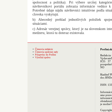
spolocnost a politika). Pri výbere urcitej kategóri
návštevníkovi portálu zobrazia informácie vedúce k v
Potrebné údaje nájdu návštevníci intuitívne podla situá
cloveka vyskytujú.
b) Abecedný prehlad jednotlivých položiek spoje
situáciami.
c) Adresár verejnej správy, ktorý je na slovenskom int
medzeru, ktorá tu doteraz existovala.
Členovia redakcie
Profini.sk
Členovia správnej rady
Príspevky do Profini
Redakcia
Výročná správa
Vydavate
IČO: 37 
prospešné
NO
Riaditeľ 
doc.RNDr.
ISSN: 13
Informáci
sme presv
informác
obsiahnut
je možné 
Copyrigh