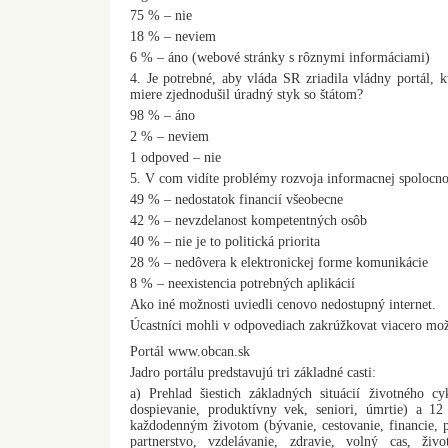
75 % – nie
18 % – neviem
6 % – áno (webové stránky s rôznymi informáciami)
4. Je potrebné, aby vláda SR zriadila vládny portál,
miere zjednodušil úradný styk so štátom?
98 % – áno
2 % – neviem
1 odpoved – nie
5. V com vidíte problémy rozvoja informacnej spolocno
49 % – nedostatok financií všeobecne
42 % – nevzdelanost kompetentných osôb
40 % – nie je to politická priorita
28 % – nedôvera k elektronickej forme komunikácie
8 % – neexistencia potrebných aplikácií
Ako iné možnosti uviedli cenovo nedostupný internet.
Úcastníci mohli v odpovediach zakrúžkovat viacero mož
Portál www.obcan.sk
Jadro portálu predstavujú tri základné casti:
a) Prehlad šiestich základných situácií životného cy
dospievanie, produktívny vek, seniori, úmrtie) a 12 
každodenným životom (bývanie, cestovanie, financie, p
partnerstvo, vzdelávanie, zdravie, volný cas, živo