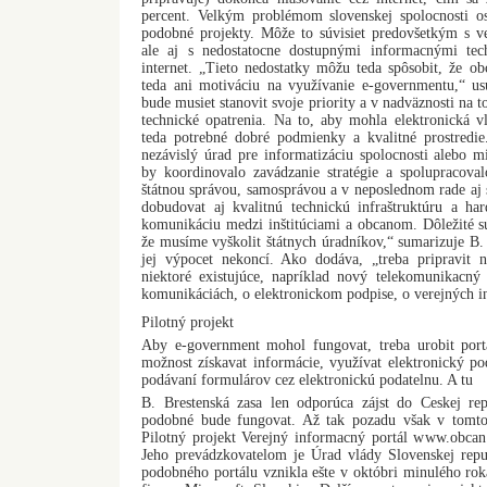
percent. Velkým problémom slovenskej spolocnosti o
podobné projekty. Môže to súvisiet predovšetkým s ve
ale aj s nedostatocne dostupnými informacnými tec
internet. „Tieto nedostatky môžu teda spôsobit, že o
teda ani motiváciu na využívanie e-governmentu,“ usu
bude musiet stanovit svoje priority a v nadväznosti na to 
technické opatrenia. Na to, aby mohla elektronická v
teda potrebné dobré podmienky a kvalitné prostredi
nezávislý úrad pre informatizáciu spolocnosti alebo mi
by koordinovalo zavádzanie stratégie a spolupracova
štátnou správou, samosprávou a v neposlednom rade aj 
dobudovat aj kvalitnú technickú infraštruktúru a ha
komunikáciu medzi inštitúciami a obcanom. Dôležité s
že musíme vyškolit štátnych úradníkov,“ sumarizuje B. 
jej výpocet nekoncí. Ako dodáva, „treba pripravit 
niektoré existujúce, napríklad nový telekomunikacný
komunikáciách, o elektronickom podpise, o verejných i
Pilotný projekt
Aby e-government mohol fungovat, treba urobit por
možnost získavat informácie, využívat elektronický pod
podávaní formulárov cez elektronickú podatelnu. A tu
B. Brestenská zasa len odporúca zájst do Ceskej re
podobné bude fungovat. Až tak pozadu však v tomto 
Pilotný projekt Verejný informacný portál www.obcan.
Jeho prevádzkovatelom je Úrad vlády Slovenskej repu
podobného portálu vznikla ešte v októbri minulého rok