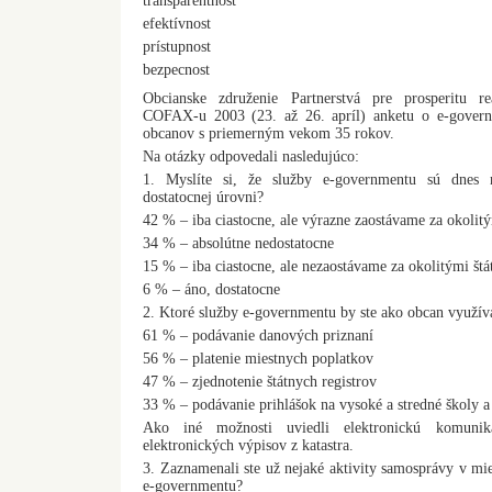
transparentnost
efektívnost
prístupnost
bezpecnost
Obcianske združenie Partnerstvá pre prosperitu r
COFAX-u 2003 (23. až 26. apríl) anketu o e-govern
obcanov s priemerným vekom 35 rokov.
Na otázky odpovedali nasledujúco:
1. Myslíte si, že služby e-governmentu sú dnes 
dostatocnej úrovni?
42 % – iba ciastocne, ale výrazne zaostávame za okolitý
34 % – absolútne nedostatocne
15 % – iba ciastocne, ale nezaostávame za okolitými štá
6 % – áno, dostatocne
2. Ktoré služby e-governmentu by ste ako obcan využíva
61 % – podávanie danových priznaní
56 % – platenie miestnych poplatkov
47 % – zjednotenie štátnych registrov
33 % – podávanie prihlášok na vysoké a stredné školy a
Ako iné možnosti uviedli elektronickú komuni
elektronických výpisov z katastra.
3. Zaznamenali ste už nejaké aktivity samosprávy v mie
e-governmentu?