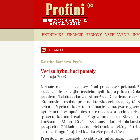
EKONOMIKA
FINANCIE
REGIÓNY
VZDELÁVANIE
INF
ČLÁNOK
Katarína Ragáčová
,
Profit
Veci sa hýbu, hoci pomaly
12. mája 2003
Nemáte cas íst na danový úrad po danové priznanie? P
úrade v mieste svojho trvalého bydliska, a pritom už d
problém. Takúto odpoved si možno už budeme môct d
ešte musíme osobne príst na ktorýkolvek úrad, vystát s
ochotu. Východisko z tejto situácie sa nazýva e-gov
byt jednotné vstupné miesto pre obcanov a podnikatelský
správou komunikovali. „E-government na Slovensku
konštatuje Milan Ištván, výkonný riaditel obciansk
prosperitu. Základom dobrej elektronickej vlády sú tri
ako-tak fungujú, aj ked kvalita ešte pokrivkáva.
Prioritou je dostatok kvalitných informácií. „Dnes