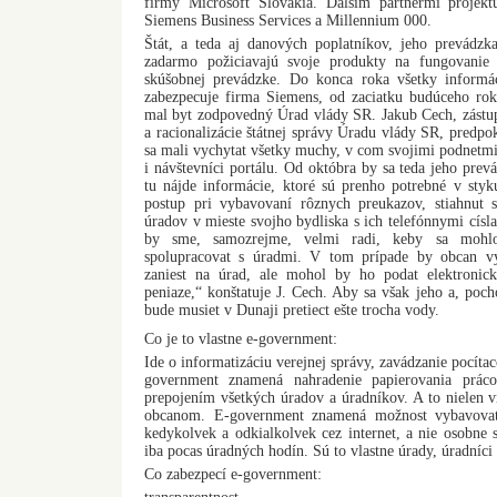
firmy Microsoft Slovakia. Dalším partnermi projekt
Siemens Business Services a Millennium 000.
Štát, a teda aj danových poplatníkov, jeho prevádzk
zadarmo požiciavajú svoje produkty na fungovanie p
skúšobnej prevádzke. Do konca roka všetky informác
zabezpecuje firma Siemens, od zaciatku budúceho rok
mal byt zodpovedný Úrad vlády SR. Jakub Cech, zástup
a racionalizácie štátnej správy Úradu vlády SR, predpo
sa mali vychytat všetky muchy, v com svojimi podnet
i návštevníci portálu. Od októbra by sa teda jeho prev
tu nájde informácie, ktoré sú prenho potrebné v styk
postup pri vybavovaní rôznych preukazov, stiahnut si
úradov v mieste svojho bydliska s ich telefónnymi cís
by sme, samozrejme, velmi radi, keby sa mohlo
spolupracovat s úradmi. V tom prípade by obcan v
zaniest na úrad, ale mohol by ho podat elektronick
peniaze,“ konštatuje J. Cech. Aby sa však jeho a, pocho
bude musiet v Dunaji pretiect ešte trocha vody.
Co je to vlastne e-government:
Ide o informatizáciu verejnej správy, zavádzanie pocíta
government znamená nahradenie papierovania práco
prepojením všetkých úradov a úradníkov. A to nielen vn
obcanom. E-government znamená možnost vybavovat 
kedykolvek a odkialkolvek cez internet, a nie osobne 
iba pocas úradných hodín. Sú to vlastne úrady, úradníci 
Co zabezpecí e-government: