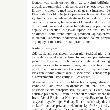
jednotlivých ministerstiev, zistí, že sa velmi odlišuj
úrovni, zrozumitelné a aktuálne, ale stav ostatných je 
Druhým krokom je mož-nost stiahnut si z internetu rôzn
Ešte stále to však nie je to pravé orechové. Až ked si
vyplnit a on-line vdaka elektronického podpisu zasla
osobnej prezentácie, budeme môct hovorit o skutocnom
tu možnost nieco podobné urobit s danovými priznaniami.
nejaký cas nebude fungovat úplne on-line. Po zas
dokumentu totiž treba príst a predložit aj papiero
iniciatívu Danového riaditelstva hodnotí velmi pozitív
orgány by si mali brat príklad práve z nich.
Nastal správny cas
Zdá sa, že ani poslancom (aspon nie všetkým) nie je tá
na pôde slovenského parlamentu komisia pre informati
jednu z hlavných úloh zobrala vybudovat e- go
predsednícka tejto komisie, tvrdí, že práve teraz na
prechádzajú smerom nadol a samospráva by preto mal
však zefektívnit komunikáciu a spoluprácu s obcanom p
e-governmentu,“ konštatuje B. Brestenská.
Slovensko by si za vzor mohlo zobrat krajiny, ktoré ni
vzdialené, ale zato elektronicky sú pre nás sk
postsocialistické európske krajiny, ako sú Cesko, Sl
neustále predbiehajú. Velmi dobre sú v tomto smere ho
Írsko, Velká Británia a Nemecko, najmä Bavorsko, ktor
sa vysoko vyzdvihuje. Ved napríklad u našich západnýc
niektoré danové priznania elektronicky. V švajciarsk
pripravuje) dokonca hlasovanie cez internet, cím sa