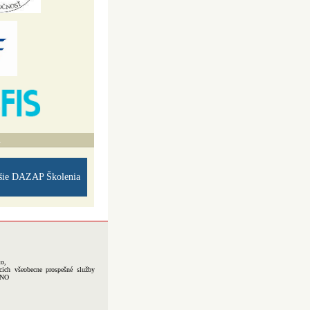
A
šie DAZAP Školenia
to,
cich všeobecne prospešné služby
-NO