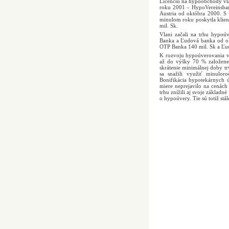
Licenciu na hypoobchody vlas
roku 2001 – HypoVereinsban
Austria od októbra 2000. S
minulom roku poskytla klien
mil. Sk.
Vlani začali na trhu hypoú
Banka a Ľudová banka od ok
OTP Banka 140 mil. Sk a Ľud
K rozvoju hypoúverovania v
až do výšky 70 % založenej 
skrátenie minimálnej doby tr
sa snažili využiť minuloro
Bonifikácia hypotekárnych ú
miere neprejavilo na cenác
trhu znížili aj svoje základ
o hypoúvery. Tie sú totiž st