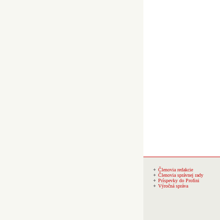
Členovia redakcie
Členovia správnej rady
Príspevky do Profini
Výročná správa