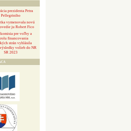
ácia prezidenta Petra
Pellegriniho
ntka vymenovala novú
ovedie ju Robert Fico
 komisia pre voľby a
rolu financovania
ckých strán vyhlásila
 výsledky volieb do NR
SR 2023
ÁCA