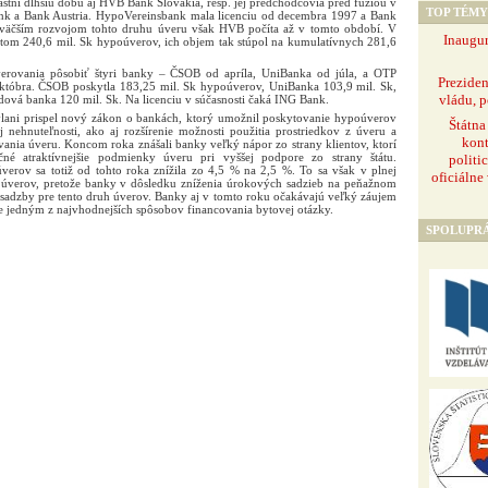
tní dlhšiu dobu aj HVB Bank Slovakia, resp. jej predchodcovia pred fúziou v
TOP TÉMY
k a Bank Austria. HypoVereinsbank mala licenciu od decembra 1997 a Bank
 väčším rozvojom tohto druhu úveru však HVB počíta až v tomto období. V
Inaugur
tom 240,6 mil. Sk hypoúverov, ich objem tak stúpol na kumulatívnych 281,6
verovania pôsobiť štyri banky – ČSOB od apríla, UniBanka od júla, a OTP
Prezide
tóbra. ČSOB poskytla 183,25 mil. Sk hypoúverov, UniBanka 103,9 mil. Sk,
vládu, p
ová banka 120 mil. Sk. Na licenciu v súčasnosti čaká ING Bank.
lani prispel nový zákon o bankách, ktorý umožnil poskytovanie hypoúverov
Štátna
nehnuteľnosti, ako aj rozšírenie možnosti použitia prostriedkov z úveru a
kont
vania úveru. Koncom roka znášali banky veľký nápor zo strany klientov, ktorí
čné atraktívnejšie podmienky úveru pri vyššej podpore zo strany štátu.
politi
verov sa totiž od tohto roka znížila zo 4,5 % na 2,5 %. To sa však v plnej
oficiálne
h úverov, pretože banky v dôsledku zníženia úrokových sadzieb na peňažnom
né sadzby pre tento druh úverov. Banky aj v tomto roku očakávajú veľký záujem
ále jedným z najvhodnejších spôsobov financovania bytovej otázky.
SPOLUPR