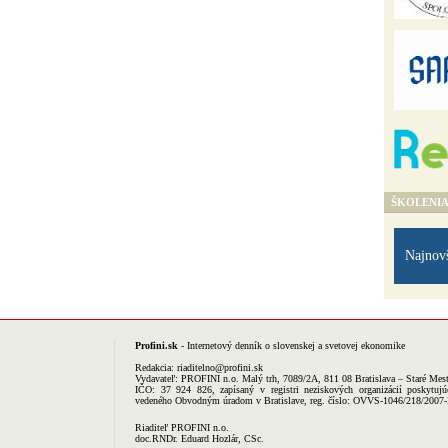
ŠKOLENI
Najnov
Profini.sk
- Internetový denník o slovenskej a svetovej ekonomike
Redakcia:
riaditelno@profini.sk
Vydavateľ:
PROFINI n.o.
Malý trh, 7089/2A, 811 08 Bratislava – Staré Mes
IČO: 37 924 826, zapísaný v registri neziskových organizácií poskytujú
vedeného Obvodným úradom v Bratislave, reg. číslo: OVVS-1046/218/2007
Riaditeľ PROFINI n.o.
doc.RNDr. Eduard Hozlár, CSc.