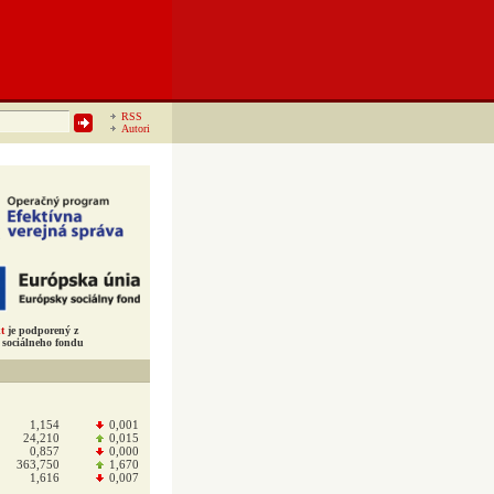
RSS
Autori
t
je podporený z
sociálneho fondu
1,154
0,001
24,210
0,015
0,857
0,000
363,750
1,670
1,616
0,007