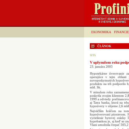
EKONOMIKA
FINANCIE
ČLÁNOK
SITA
V uplynulom roku podpo
23. januára 2003
Hypotekárne úverovanie 
operujúce v tejto oblasti
novoposkytnutých hypoúverov
produktu na trh podporilo b
mld. Sk.
V minulom roku zaznamenala
poskytla svojim klientom 2,
1999 a odvtedy prefinancov
aj Tatra banka, ktorá na t
hypoúvery v objeme 2,6 mld
Najväčším hráčom na tomt
hypoúverovaní pionierom. H
vyriešenie bytovej otázky
hypobankou je, aj keď so z
Vlani umožnila čerpať 505,2 