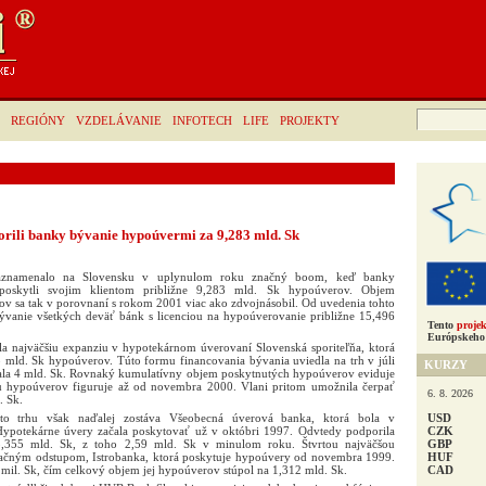
Hľadať:
REGIÓNY
VZDELÁVANIE
INFOTECH
LIFE
PROJEKTY
rili banky bývanie hypoúvermi za 9,283 mld. Sk
zaznamenalo na Slovensku v uplynulom roku značný boom, keď banky
 poskytli svojim klientom približne 9,283 mld. Sk hypoúverov. Objem
 sa tak v porovnaní s rokom 2001 viac ako zdvojnásobil. Od uvedenia tohto
ývanie všetkých deväť bánk s licenciou na hypoúverovanie približne 15,496
Tento
projek
Európskeho 
 najväčšiu expanziu v hypotekárnom úverovaní Slovenská sporiteľňa, ktorá
8 mld. Sk hypoúverov. Túto formu financovania bývania uviedla na trh v júli
KURZY
ala 4 mld. Sk. Rovnaký kumulatívny objem poskytnutých hypoúverov eviduje
rhu hypoúverov figuruje až od novembra 2000. Vlani pritom umožnila čerpať
6. 8. 2026
. Sk.
USD
o trhu však naďalej zostáva Všeobecná úverová banka, ktorá bola v
CZK
ypotekárne úvery začala poskytovať už v októbri 1997. Odvtedy podporila
GBP
 5,355 mld. Sk, z toho 2,59 mld. Sk v minulom roku. Štvrtou najväčšou
HUF
načným odstupom, Istrobanka, ktorá poskytuje hypoúvery od novembra 1999.
CAD
mil. Sk, čím celkový objem jej hypoúverov stúpol na 1,312 mld. Sk.