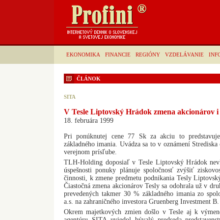
EKONOMIKA
FINANCIE
REGIÓNY
VZDELÁVANIE
INF
ČLÁNOK
SITA
V Tesle Liptovský Hrádok zmena akcionárov i
18. februára 1999
Pri ponúknutej cene 77 Sk za akciu to predstavuj
základného imania. Uvádza sa to v oznámení Strediska 
verejnom prísľube.
TLH-Holding doposiaľ v Tesle Liptovský Hrádok nevla
úspešnosti ponuky plánuje spoločnosť zvýšiť ziskovo
činnosti, k zmene predmetu podnikania Tesly Liptovsk
Čiastočná zmena akcionárov Tesly sa odohrala už v druh
prevedených takmer 30 % základného imania zo spoloč
a.s. na zahraničného investora Gruenberg Investment B.
Okrem majetkových zmien došlo v Tesle aj k výmene
agentúru SITA uviedol bývalý predseda predstavenst