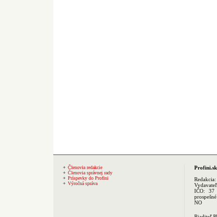
Členovia redakcie
Profini.sk
Členovia správnej rady
Príspevky do Profini
Redakcia
Výročná správa
Vydavate
IČO: 37 
prospešné
NO
Riaditeľ 