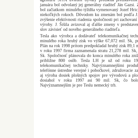
januára bol odvolaný jej generálny riaditeľ Ján Gazsi.
bol začiatkom minulého týždňa vymenovaný Jozef Hric, k
niekoľkých rokoch. Dôvodom ku zmenám bol podľa J. Š
zvýšenie efektívnosti riadenia spoločnosti pri zachovan
výroby. J. Šišila avizoval aj ďalšie zmeny v predstave
slov závisieť od nového generálneho riaditeľa.
Tesla ako výrobca a dodávateľ telekomunikačnej tec
minulého roka hrubý zisk vo výške 67,072 mil. Sk, pr
Plán na rok 1998 pritom predpokladal hrubý zisk 89,1 m
v roku 1997 firma zaznamenala stratu 21,278 mil. Sk,
Sk. Spoločnosť plánovala do konca minulého roka zníž
približne 800 osôb. Tesla LH je už od roku 1
telekomunikačnej techniky. Najvýznamnejšími produ
telefónne ústredne verejné i pobočkové, združovacie 
aj výroba dosiek plošných spojov pre vývodovú a plo
dosiahol v roku 1997 asi 90 mil. Sk, čo bol
Najvýznamnejším je pre Teslu nemecký trh.