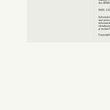
doc.RNDr.
ISSN: 13
Informáci
sme presv
informác
obsiahnut
je možné 
Copyrigh