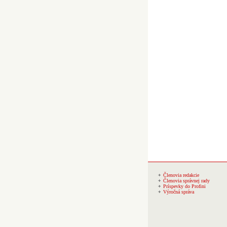
Členovia redakcie
Členovia správnej rady
Príspevky do Profini
Výročná správa