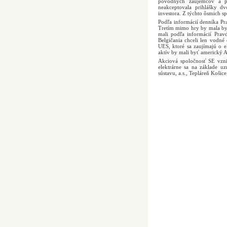
pôvodných záujemcov a pä
neakceptovala prihlášky dv
investora. Z týchto ôsmich s
Podľa informácií denníka Pra
Tretím mimo hry by mala byť
mali podľa informácií Prav
Belgičania chceli len vodné
UES, ktoré sa zaujímajú o 
aktív by mali byť americký 
Akciová spoločnosť SE vzni
elektrárne sa na základe uz
sústavu, a.s., Tepláreň Košice