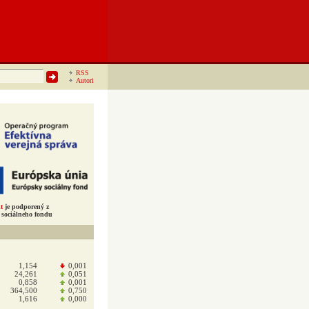
RSS
Autori
t
je podporený z
sociálneho fondu
1,154
0,001
24,261
0,051
0,858
0,001
364,500
0,750
1,616
0,000