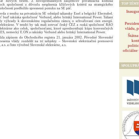
ť nových firiem. Z novoprihlásených záujemcov privatizačná komisia
TOP TÉMY
och spoločností z dôvodu nesplnenia kľúčových kritérií na strategického
poločností predložilo spresnenú ponuku na SE päť.
Inaugur
vda z tendra na privatizáciu SE odstúpil taliansky Enel a belgický Electrabel.
 buď rakúska spoločnosť Verbund, alebo britský International Power. Taliani
dy výhrady k slovenskému regulačnému rámcu o schvaľovaní cien energií.
Prezide
 elektrárne. V tendri by tak mali zotrvať český ČEZ a ruská spoločnosť RAO
vládu, p
elektrárne ako celok, spoločnosťami, ktoré uprednostňujú kúpu konvenčných
AES, nemecký E.ON a rakúsky Verbund alebo britský International Power.
Štátna
kla zápisom do Obchodného registra 21. januára 2002. Pôvodné Slovenské
kont
nesenia vlády rozdelili na tri subjekty – Slovenskú elektrizačnú prenosovú
, a.s. a čisto výrobné Slovenské elektrárne, a.s.
politi
oficiálne
SPOLUPR