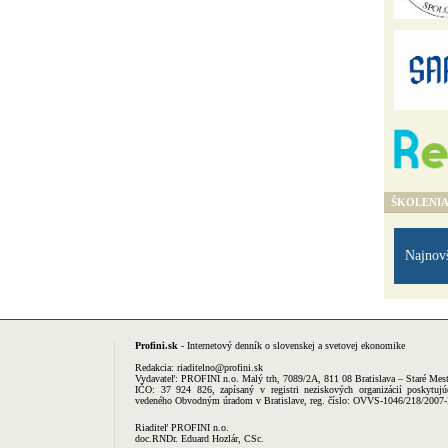
ŠKOLENI
Najnov
Profini.sk
- Internetový denník o slovenskej a svetovej ekonomike
Redakcia:
riaditelno@profini.sk
Vydavateľ:
PROFINI n.o.
Malý trh, 7089/2A, 811 08 Bratislava – Staré Mes
IČO: 37 924 826, zapísaný v registri neziskových organizácií poskytujú
vedeného Obvodným úradom v Bratislave, reg. číslo: OVVS-1046/218/2007
Riaditeľ PROFINI n.o.
doc.RNDr. Eduard Hozlár, CSc.