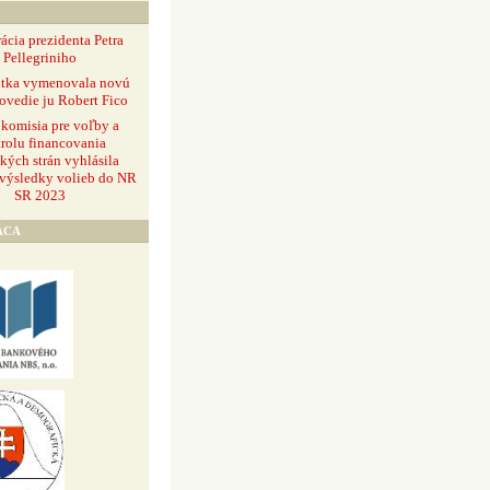
ácia prezidenta Petra
Pellegriniho
ntka vymenovala novú
ovedie ju Robert Fico
 komisia pre voľby a
rolu financovania
ckých strán vyhlásila
 výsledky volieb do NR
SR 2023
ÁCA