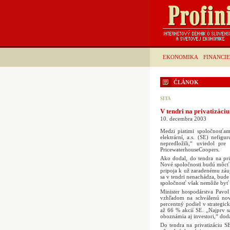
EKONOMIKA
FINANCIE
ČLÁNOK
SITA
V tendri na privatizáciu
10. decembra 2003
Medzi piatimi spoločnosťam
elektrární, a.s. (SE) nefigu
nepredložili,“ uviedol pr
PricewaterhouseCoopers.
Ako dodal, do tendra na pri
Nové spoločnosti budú môcť p
pripoja k už zaradenému záu
sa v tendri nenachádza, bude 
spoločnosť však nemôže byť 
Minister hospodárstva Pavo
vzhľadom na schválenú nove
percentný podiel v strategi
až 66 % akcií SE. „Najprv 
oboznámia aj investori,“ dod
Do tendra na privatizáciu S