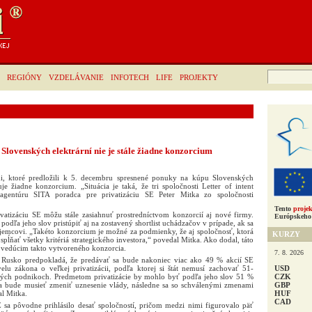
Hľadať:
REGIÓNY
VZDELÁVANIE
INFOTECH
LIFE
PROJEKTY
 Slovenských elektrární nie je stále žiadne konzorcium
i, ktoré predložili k 5. decembru spresnené ponuky na kúpu Slovenských
ruje žiadne konzorcium. „Situácia je taká, že tri spoločnosti Letter of intent
e agentúru SITA poradca pre privatizáciu SE Peter Mitka zo spoločnosti
Tento
projek
vatizáciu SE môžu stále zasiahnuť prostredníctvom konzorcií aj nové firmy.
Európskeho 
odľa jeho slov pristúpiť aj na zostavený shortlist uchádzačov v prípade, ak sa
jemcovi. „Takéto konzorcium je možné za podmienky, že aj spoločnosť, ktorá
KURZY
spĺňať všetky kritériá strategického investora,“ povedal Mitka. Ako dodal, táto
vedúcim takto vytvoreného konzorcia.
7. 8. 2026
l Rusko predpokladá, že predávať sa bude nakoniec viac ako 49 % akcií SE
USD
lu zákona o veľkej privatizácii, podľa ktorej si štát nemusí zachovať 51-
CZK
ckých podnikoch. Predmetom privatizácie by mohlo byť podľa jeho slov 51 %
GBP
sa bude musieť zmeniť uznesenie vlády, následne sa so schválenými zmenami
HUF
al Mitka.
CAD
E sa pôvodne prihlásilo desať spoločností, pričom medzi nimi figurovalo päť