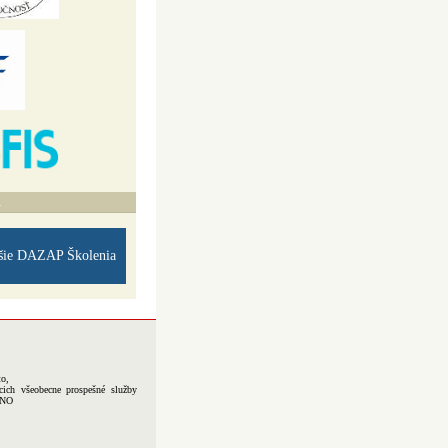
A
šie DAZAP Školenia
to,
cich všeobecne prospešné služby
-NO