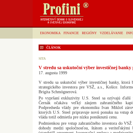
EKONOMIKA
FINANCIE
REGIÓNY
VZDELÁVANIE
INF
ČLÁNOK
SITA
V stredu sa uskutoční výber investičnej banky
17. augusta 1999
V stredu sa uskutoční výber investičnej banky, ktorá 
strategického investora pre VSŽ, a.s., Košice. Inform
Brigita Schmögnerová.
Po vypršaní exkluzivity U.S. Steel sa ozývajú ďalší p
Černák očakáva veľký záujem zahraničného kapi
Podpredseda vlády pre ekonomiku Ivan Mikloš zárov
ktorých U.S. Steel pripravuje novú ponuku na vstup
vláda totiž odmietla pre nízku ponúknutú cenu.
Podmienkou pre vstup zahraničného investora do VSŽ b
dohody medzi spoločnosťou, štátom a veriteľskými
(standstill agreement, kooperačná zmluva a medziverite