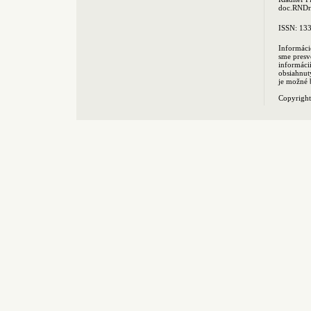
doc.RNDr.
ISSN: 13
Informáci
sme presv
informác
obsiahnut
je možné 
Copyrigh