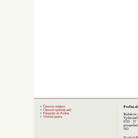
Členovia redakcie
Profini.sk
Členovia správnej rady
Príspevky do Profini
Redakcia
Výročná správa
Vydavate
IČO: 37 
prospešné
NO
Riaditeľ 