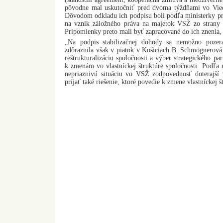
pôvodne mal uskutočniť pred dvoma týždňami vo Viedni
Dôvodom odkladu ich podpisu boli podľa ministerky pr
na vznik záložného práva na majetok VSŽ zo strany 
Pripomienky preto mali byť zapracované do ich znenia, 
„Na podpis stabilizačnej dohody sa nemožno pozer
zdôraznila však v piatok v Košiciach B. Schmögnerová.
reštrukturalizáciu spoločnosti a výber strategického pa
k zmenám vo vlastníckej štruktúre spoločnosti. Podľa m
nepriaznivú situáciu vo VSŽ zodpovednosť doterajší v
prijať také riešenie, ktoré povedie k zmene vlastníckej š