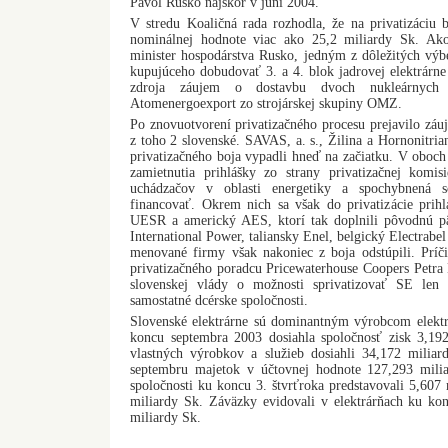
Pavol Rusko najskôr v júni 2004.
V stredu Koaličná rada rozhodla, že na privatizáciu
nominálnej hodnote viac ako 25,2 miliardy Sk. Ak
minister hospodárstva Rusko, jedným z dôležitých výb
kupujúceho dobudovať 3. a 4. blok jadrovej elektrárn
zdroja záujem o dostavbu dvoch nukleárnych 
Atomenergoexport zo strojárskej skupiny OMZ.
Po znovuotvorení privatizačného procesu prejavilo zá
z toho 2 slovenské. SAVAS, a. s., Žilina a Hornonitrian
privatizačného boja vypadli hneď na začiatku. V oboc
zamietnutia prihlášky zo strany privatizačnej komisi
uchádzačov v oblasti energetiky a spochybnená s
financovať. Okrem nich sa však do privatizácie pri
UESR a americký AES, ktorí tak doplnili pôvodnú p
International Power, taliansky Enel, belgický Electrabe
menované firmy však nakoniec z boja odstúpili. Prí
privatizačného poradcu Pricewaterhouse Coopers Petra
slovenskej vlády o možnosti sprivatizovať SE len
samostatné dcérske spoločnosti.
Slovenské elektrárne sú dominantným výrobcom elektr
koncu septembra 2003 dosiahla spoločnosť zisk 3,19
vlastných výrobkov a služieb dosiahli 34,172 milia
septembru majetok v účtovnej hodnote 127,293 mil
spoločnosti ku koncu 3. štvrťroka predstavovali 5,607
miliardy Sk. Záväzky evidovali v elektrárňach ku k
miliardy Sk.