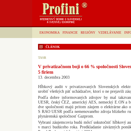
EKONOMIKA
FINANCIE
REGIÓNY
VZDELÁVANIE
INF
ČLÁNOK
TASR
V privatizačnom boji o 66 % spoločnosti Slove
5 firiem
13. decembra 2003
Hĺbkový audit v privatizovaných Slovenských elekt
urobiť všetkých päť uchádzačov, ktorí o ne prejavili zá
Podľa dobre informovaných zdrojov by mal takzvan
UESR, český ČEZ, americký AES, nemecký E.ON a brit
dve spoločnosti majú pritom záujem o elektrárne ako o 
S RAO UESR podľa nemenovaného zdroja blízkeho rusk
plynárenská spoločnosť Gazprom.
Vybraní záujemcovia budú môcť uskutočniť hĺbkový aud
v marci budúceho roka. Predkladanie záväzných ponúk