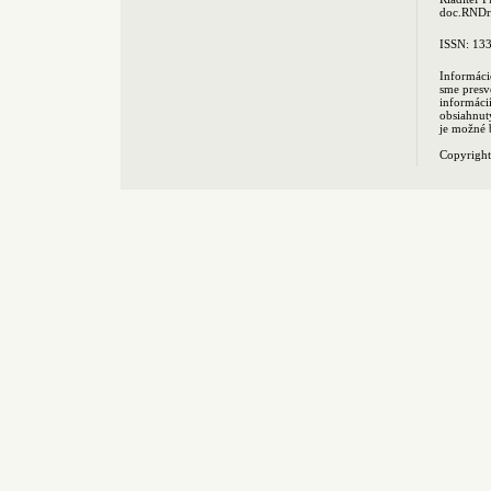
doc.RNDr.
ISSN: 13
Informáci
sme presv
informác
obsiahnut
je možné 
Copyrigh