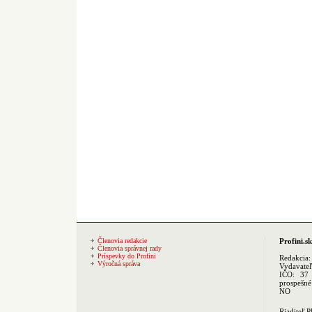
Členovia redakcie
Profini.sk
Členovia správnej rady
Príspevky do Profini
Redakcia
Výročná správa
Vydavate
IČO: 37 
prospešné
NO
Riaditeľ 