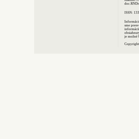
doc.RNDr.
ISSN: 13
Informáci
sme presv
informác
obsiahnut
je možné 
Copyrigh