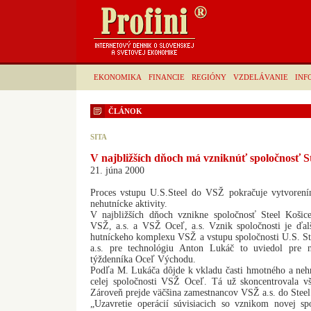
EKONOMIKA
FINANCIE
REGIÓNY
VZDELÁVANIE
INF
ČLÁNOK
SITA
V najbližších dňoch má vzniknúť spoločnosť St
21. júna 2000
Proces vstupu U.S.Steel do VSŽ pokračuje vytvorením
nehutnícke aktivity.
V najbližších dňoch vznikne spoločnosť Steel Košice
VSŽ, a.s. a VSŽ Oceľ, a.s. Vznik spoločnosti je ďalš
hutníckeho komplexu VSŽ a vstupu spoločnosti U.S. S
a.s. pre technológiu Anton Lukáč to uviedol pre 
týždenníka Oceľ Východu.
Podľa M. Lukáča dôjde k vkladu časti hmotného a ne
celej spoločnosti VSŽ Oceľ. Tá už skoncentrovala vš
Zároveň prejde väčšina zamestnancov VSŽ a.s. do Steel
„Uzavretie operácií súvisiacich so vznikom novej sp