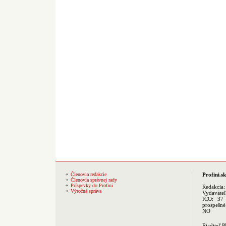
Členovia redakcie
Profini.sk
Členovia správnej rady
Príspevky do Profini
Redakcia
Výročná správa
Vydavate
IČO: 37 
prospešné
NO
Riaditeľ 