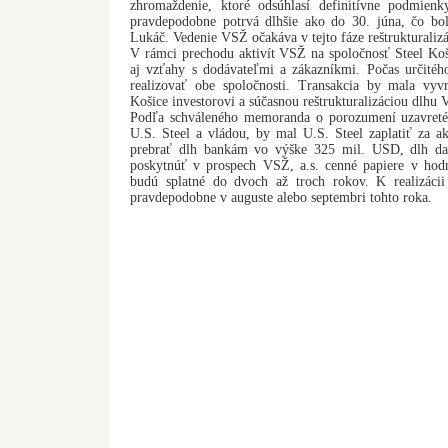
zhromaždenie, ktoré odsúhlasí definitívne podmie
pravdepodobne potrvá dlhšie ako do 30. júna, čo bo
Lukáč. Vedenie VSŽ očakáva v tejto fáze reštrukturalizá
V rámci prechodu aktivít VSŽ na spoločnosť Steel Koš
aj vzťahy s dodávateľmi a zákazníkmi. Počas určité
realizovať obe spoločnosti. Transakcia by mala vyv
Košice investorovi a súčasnou reštrukturalizáciou dlhu
Podľa schváleného memoranda o porozumení uzavre
U.S. Steel a vládou, by mal U.S. Steel zaplatiť za a
prebrať dlh bankám vo výške 325 mil. USD, dlh d
poskytnúť v prospech VSŽ, a.s. cenné papiere v hod
budú splatné do dvoch až troch rokov. K realizáci
pravdepodobne v auguste alebo septembri tohto roka.