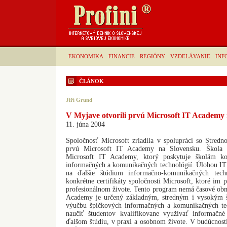
EKONOMIKA
FINANCIE
REGIÓNY
VZDELÁVANIE
INF
ČLÁNOK
Jiří Grund
V Myjave otvorili prvú Microsoft IT Academy
11. júna 2004
Spoločnosť Microsoft zriadila v spolupráci so Stred
prvú Microsoft IT Academy na Slovensku. Škola 
Microsoft IT Academy, ktorý poskytuje školám k
informačných a komunikačných technológií. Úlohou IT 
na ďalšie štúdium informačno-komunikačných tech
konkrétne certifikáty spoločnosti Microsoft, ktoré im
profesionálnom živote. Tento program nemá časové ob
Academy je určený základným, stredným i vysokým š
výučbu špičkových informačných a komunikačných te
naučiť študentov kvalifikovane využívať informačn
ďalšom štúdiu, v praxi a osobnom živote. V budúcnost