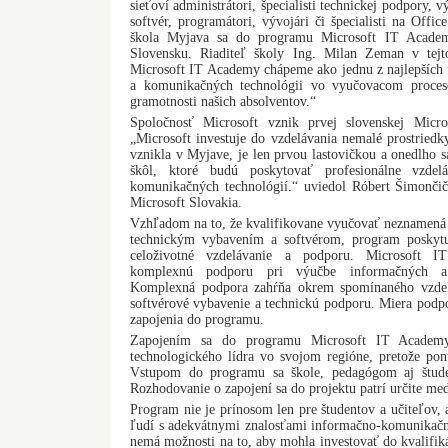
sieťoví administrátori, špecialisti technickej podpory, 
softvér, programátori, vývojári či špecialisti na Offi
škola Myjava sa do programu Microsoft IT Academ
Slovensku. Riaditeľ školy Ing. Milan Zeman v tejto
Microsoft IT Academy chápeme ako jednu z najlepších 
a komunikačných technológii vo vyučovacom proces
gramotnosti našich absolventov.“
Spoločnosť Microsoft vznik prvej slovenskej Micr
„Microsoft investuje do vzdelávania nemalé prostriedk
vznikla v Myjave, je len prvou lastovičkou a onedlho s
škôl, ktoré budú poskytovať profesionálne vzdel
komunikačných technológií.“ uviedol Róbert Šimončič,
Microsoft Slovakia.
Vzhľadom na to, že kvalifikovane vyučovať neznamená
technickým vybavením a softvérom, program poskytuje
celoživotné vzdelávanie a podporu. Microsoft 
komplexnú podporu pri výučbe informačných a 
Komplexná podpora zahŕňa okrem spomínaného vzdel
softvérové vybavenie a technickú podporu. Miera podpor
zapojenia do programu.
Zapojením sa do programu Microsoft IT Academy š
technologického lídra vo svojom regióne, pretože pon
Vstupom do programu sa škole, pedagógom aj štude
Rozhodovanie o zapojení sa do projektu patrí určite med
Program nie je prínosom len pre študentov a učiteľov, a
ľudí s adekvátnymi znalosťami informačno-komunikačný
nemá možnosti na to, aby mohla investovať do kvalifiká