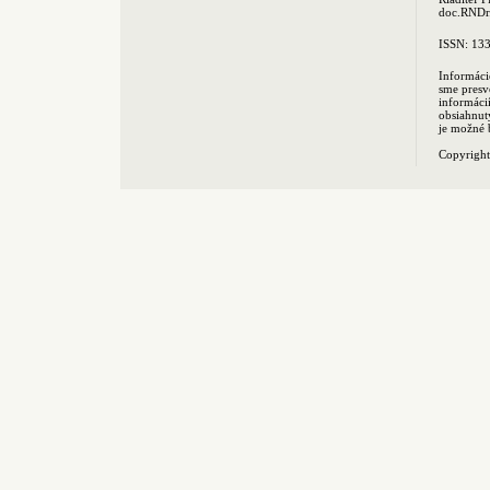
doc.RNDr.
ISSN: 13
Informáci
sme presv
informác
obsiahnut
je možné 
Copyrigh