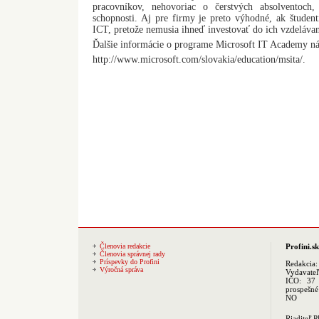
pracovníkov, nehovoriac o čerstvých absolventoch, 
schopnosti. Aj pre firmy je preto výhodné, ak študenti
ICT, pretože nemusia ihneď investovať do ich vzdelávan
Ďalšie informácie o programe Microsoft IT Academy ná
http://www.microsoft.com/slovakia/education/msita/.
Členovia redakcie
Profini.sk
Členovia správnej rady
Príspevky do Profini
Redakcia
Výročná správa
Vydavate
IČO: 37 
prospešné
NO
Riaditeľ 