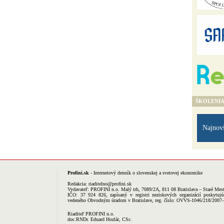
ŠKOLENI
Najnov
Profini.sk
- Internetový denník o slovenskej a svetovej ekonomike
Redakcia:
riaditelno@profini.sk
Vydavateľ:
PROFINI n.o.
Malý trh, 7089/2A, 811 08 Bratislava – Staré Mes
IČO: 37 924 826, zapísaný v registri neziskových organizácií poskytujú
vedeného Obvodným úradom v Bratislave, reg. číslo: OVVS-1046/218/2007
Riaditeľ PROFINI n.o.
doc.RNDr. Eduard Hozlár, CSc.