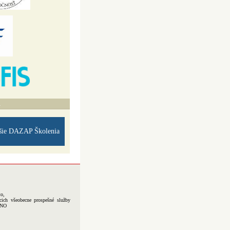
A
šie DAZAP Školenia
to,
cich všeobecne prospešné služby
-NO