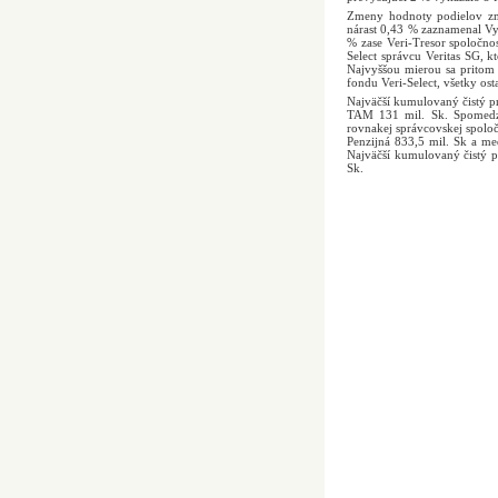
Zmeny hodnoty podielov zmi
nárast 0,43 % zaznamenal Vy
% zase Veri-Tresor spoločno
Select správcu Veritas SG, k
Najvyššou mierou sa pritom
fondu Veri-Select, všetky os
Najväčší kumulovaný čistý p
TAM 131 mil. Sk. Spomedzi
rovnakej správcovskej spolo
Penzijná 833,5 mil. Sk a m
Najväčší kumulovaný čistý 
Sk.