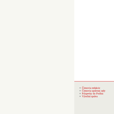
Členovia redakcie
Členovia správnej rady
Príspevky do Profini
Výročná správa