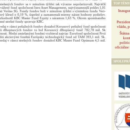
TOP TÉMY
ešaných fondov sa v minulom týždni tak výrazne nepolarizovali. Najväčší
vážený fond spoločnosti Istro Asset Management, najvýznamnejší pokles 1,01
Inaugur
sti Veritas SG. Fondy fondov boli v minulom týždni s výnimkou fondu Veri-
torý klesol o 0,19 %, úspešné a zaznamenali mierny nárast hodnoty podielov.
 zhodnotil KBC Master Fund Equity s nárastom 1,63 %. Okrem spomínaného
Prezide
tatné strešné fondy spravuje KBC.
vládu, p
redaj v rámci peňažných fondov dosiahol Korunový peňažný fond spoločnosti
 dlhopisových fondov to bol Korunový dlhopisový fond 782,78 mil. Sk
Štátna
čnosti. Medzi zmiešanými fondmi vyzbieral najviac Eurofond spoločnosti Prvá
edzi akciovými fondmi Európsky technologický fond od TAM 393,1 mil. Sk.
kont
predaj v rámci strešných fondov dosiahol KBC Master Fund Optimum 4,5 mil.
politi
oficiálne
SPOLUPR