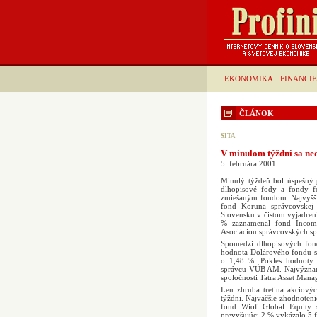
EKONOMIKA
FINANCIE
ČLÁNOK
SITA
V minulom týždni sa ne
5. februára 2001
Minulý týždeň bol úspešný 
dlhopisové fody a fondy 
zmiešaným fondom. Najvyšši
fond Koruna správcovskej
Slovensku v čistom vyjadrení
% zaznamenal fond Income 
Asociáciou správcovských sp
Spomedzi dlhopisových fon
hodnota Dolárového fondu 
o 1,48 %. Pokles hodnoty 
správcu VÚB AM. Najvýznamn
spoločnosti Tatra Asset Mana
Len zhruba tretina akciov
týždni. Najvačšie zhodnoten
fond Wiof Global Equity s
prevyšujúci 2 % vykázalo 5 