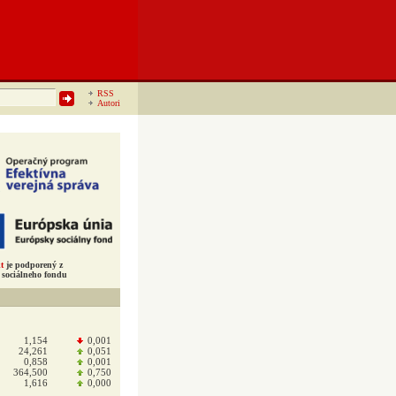
RSS
Autori
t
je podporený z
sociálneho fondu
1,154
0,001
24,261
0,051
0,858
0,001
364,500
0,750
1,616
0,000