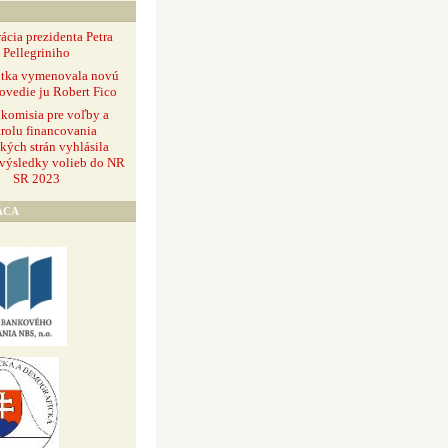
ácia prezidenta Petra
Pellegriniho
ntka vymenovala novú
ovedie ju Robert Fico
 komisia pre voľby a
rolu financovania
ckých strán vyhlásila
 výsledky volieb do NR
SR 2023
ÁCA