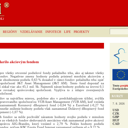
Hľadať:
REGIÓNY
VZDELÁVANIE
INFOTECH
LIFE
PROJEKTY
darilo akciovým fondom
pre všetky otvorené podielové fondy peňažného trhu, ako aj takmer všetky
fondov. Negatívne zmeny hodnoty podielu priniesol mnohým akciovým a
e zhodnotenie podielu 0,63 % dosiahol v rámci fondov peňažného trhu opäť
 spoločností J&T Asset Management (J&T AM). Tento fond doposiaľ na
Tento
projek
 získal viac ako 45,1 mil. Sk. Najmenší nárast hodnoty podielu na úrovni 0,1
Európskeho 
rovnakej správcovskej spoločnosti. Vyplýva to z údajov zverejnených
oločností.
KURZY
dov sa najväčšou mierou, podobne ako v predchádzajúcom týždni, zvýšila
spravovaného spoločnosťou VÚB Asset Management (VÚB AM), keď vzrástla
7. 8. 2026
zaznamenali Korunový dlhopisový fond (-0,04 %) a Eurofond (-0,27 %)
ešie zníženie hodnoty podielu však zaznamenal Dolárový dlhopisový fond
USD
gement (-1,07 %).
CZK
GBP
ých fondov sa môže pochváliť nárastom hodnoty svojho podielu v minulom
HUF
ie zo všetkých fondov sledovaných asociáciou však zaznamenal práve akciový
CAD
právcu AIG-Brandes, ktorý vzrástol o 2,79 %. Pokles hodnoty podielu
fondov, pričom KBC Equity Fund Internet zaznamenal zníženie až o 9,22 %.