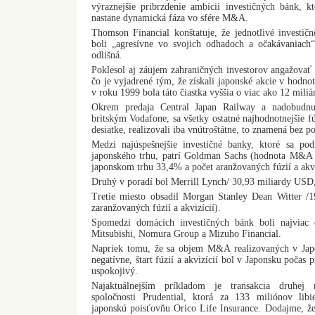
výraznejšie pribrzdenie ambícií investičných bánk, k
nastane dynamická fáza vo sfére M&A.
Thomson Financial konštatuje, že jednotlivé investič
boli „agresívne vo svojich odhadoch a očakávaniach“,
odlišná.
Poklesol aj záujem zahraničných investorov angažovať 
čo je vyjadrené tým, že získali japonské akcie v hodno
v roku 1999 bola táto čiastka vyššia o viac ako 12 miliá
Okrem predaja Central Japan Railway a nadobudnu
britským Vodafone, sa všetky ostatné najhodnotnejšie fú
desiatke, realizovali iba vnútroštátne, to znamená bez p
Medzi najúspešnejšie investičné banky, ktoré sa pod
japonského trhu, patrí Goldman Sachs (hodnota M&A 
japonskom trhu 33,4% a počet aranžovaných fúzií a akvi
Druhý v poradí bol Merrill Lynch/ 30,93 miliardy USD, 
Tretie miesto obsadil Morgan Stanley Dean Witter /
zaranžovaných fúzií a akvizícií).
Spomedzi domácich investičných bánk boli najvia
Mitsubishi, Nomura Group a Mizuho Financial.
Napriek tomu, že sa objem M&A realizovaných v Jap
negatívne, štart fúzií a akvizícií bol v Japonsku poča
uspokojivý.
Najaktuálnejším príkladom je transakcia druhej n
spoločnosti Prudential, ktorá za 133 miliónov lib
japonskú poisťovňu Orico Life Insurance. Dodajme, že