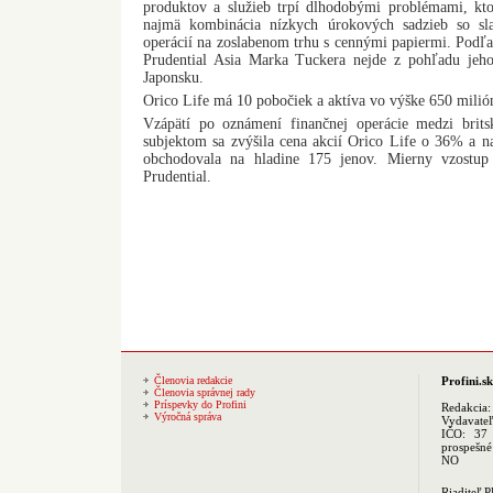
produktov a služieb trpí dlhodobými problémami, kto
najmä kombinácia nízkych úrokových sadzieb so sl
operácií na zoslabenom trhu s cennými papiermi. Podľa
Prudential Asia Marka Tuckera nejde z pohľadu jeho
Japonsku.
Orico Life má 10 pobočiek a aktíva vo výške 650 milión
Vzápätí po oznámení finančnej operácie medzi bri
subjektom sa zvýšila cena akcií Orico Life o 36% a na
obchodovala na hladine 175 jenov. Mierny vzostup
Prudential.
Členovia redakcie
Profini.sk
Členovia správnej rady
Príspevky do Profini
Redakcia
Výročná správa
Vydavate
IČO: 37 
prospešné
NO
Riaditeľ 