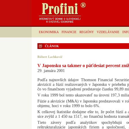
EKONOMIKA
FINANCIE
REGIÓNY
VZDELÁVANIE
INF
ČLÁNOK
Róbert Lachkovič
V Japonsku sa takmer o päťdesiat percent znížil
29. januára 2001
Podľa najnovších údajov Thomson Financial Securiti
akvizícií a fúzií realizovaných v Japonsku v priebehu
čo vo finančnom vyjadrení predstavuje čiastku 99,89 m
V roku 1999 bol tento ukazovateľ na úrovni 197,3 mil
Fúzie a akvizície (M&A) v Japonsku predstavovali v r
objemu, hoci v roku 1999 to bolo 6%.
K celkovej štatistike dodajme ešte to, že počet fúzií a
síce zvýšil z 1 450 na 1517, no finančná hodnota transakc
Tieto závery podľa analytikov spochybňujú oč
reštrukturalizácie japonských firiem a spoločností