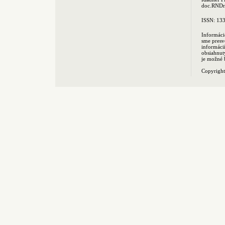
doc.RNDr.
ISSN: 13
Informáci
sme presv
informác
obsiahnut
je možné 
Copyrigh