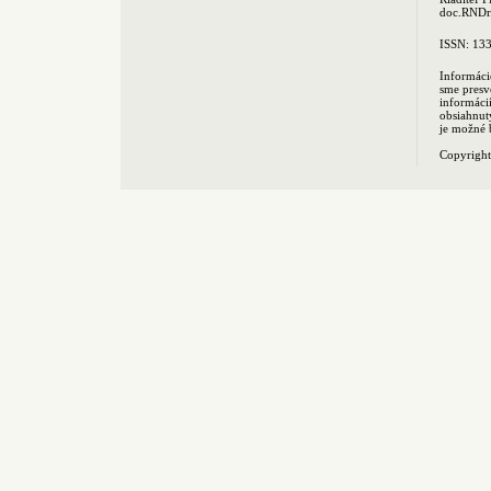
doc.RNDr.
ISSN: 13
Informáci
sme presv
informác
obsiahnut
je možné 
Copyrigh