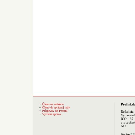
Členovia redakcie
Profini.sk
Členovia správnej rady
Príspevky do Profini
Redakcia
Výročná správa
Vydavate
IČO: 37 
prospešné
NO
Riaditeľ 