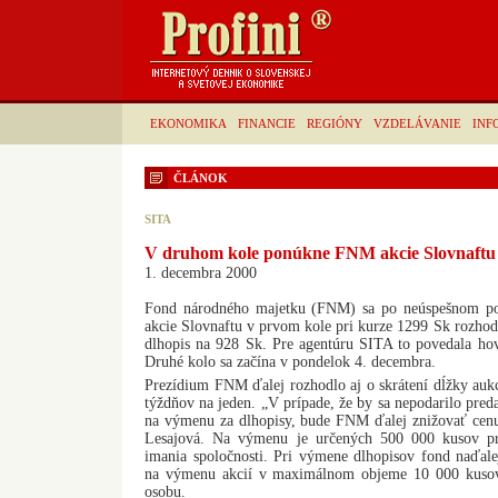
EKONOMIKA
FINANCIE
REGIÓNY
VZDELÁVANIE
INF
ČLÁNOK
SITA
V druhom kole ponúkne FNM akcie Slovnaftu 
1. decembra 2000
Fond národného majetku (FNM) sa po neúspešnom p
akcie Slovnaftu v prvom kole pri kurze 1299 Sk rozhod
dlhopis na 928 Sk. Pre agentúru SITA to povedala h
Druhé kolo sa začína v pondelok 4. decembra.
Prezídium FNM ďalej rozhodlo aj o skrátení dĺžky auk
týždňov na jeden. „V prípade, že by sa nepodarilo pred
na výmenu za dlhopisy, bude FNM ďalej znižovať cenu 
Lesajová. Na výmenu je určených 500 000 kusov pr
imania spoločnosti. Pri výmene dlhopisov fond naďalej
na výmenu akcií v maximálnom objeme 10 000 kusov
osobu.