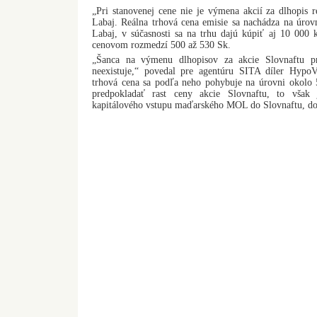
„Pri stanovenej cene nie je výmena akcií za dlhopis 
Labaj. Reálna trhová cena emisie sa nachádza na úro
Labaj, v súčasnosti sa na trhu dajú kúpiť aj 10 000 
cenovom rozmedzí 500 až 530 Sk.
„Šanca na výmenu dlhopisov za akcie Slovnaftu p
neexistuje,“ povedal pre agentúru SITA díler HypoV
trhová cena sa podľa neho pohybuje na úrovni okolo
predpokladať rast ceny akcie Slovnaftu, to však
kapitálového vstupu maďarského MOL do Slovnaftu, dod