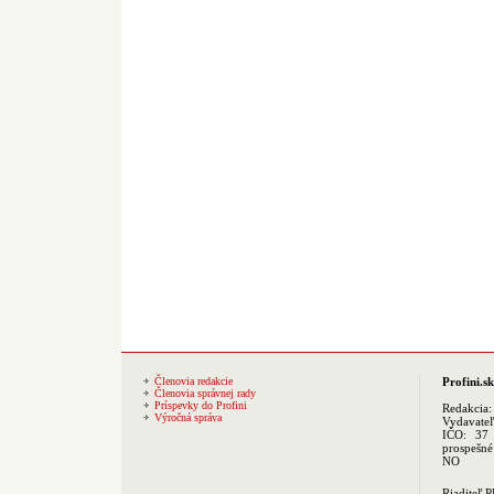
Členovia redakcie
Profini.sk
Členovia správnej rady
Príspevky do Profini
Redakcia
Výročná správa
Vydavate
IČO: 37 
prospešné
NO
Riaditeľ 