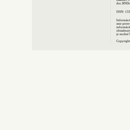
doc.RNDr.
ISSN: 13
Informáci
sme presv
informác
obsiahnut
je možné 
Copyrigh