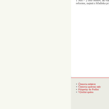
1 900 – 2 000 bodov, ak vlá
reformu, najmä z hľadiska pr
Členovia redakcie
Členovia správnej rady
Príspevky do Profini
Výročná správa