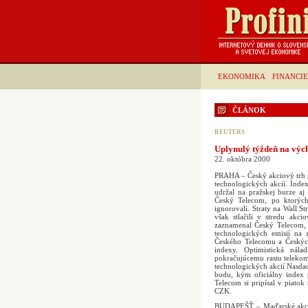
EKONOMIKA
FINANCIE
ČLÁNOK
REUTERS
Uplynulý týždeň na výc
22. októbra 2000
PRAHA – Český akciový trh p
technologických akcií. Inde
udržal na pražskej burze a
Český Telecom, po ktorých 
ignorovali. Straty na Wall 
však stlačili v stredu akc
zaznamenal Český Telecom, 
technologických emisií na
Českého Telecomu a Českých
indexy. Optimistická nál
pokračujúcemu rastu telekom
technologických akcií Nasda
bodu, kým oficiálny index 
Telecom si pripísal v piato
CZK.
BUDAPEŠŤ – Maďarské akcie 