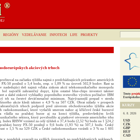
Hľadať:
REGIÓNY
VZDELÁVANIE
INFOTECH
LIFE
PROJEKTY
hodoeurópskych akciových trhoch
rofitoval na začiatku týždňa najmä z predchádzajúcich prírastkov amerických
x PX-50 posilnil o 5,4 bodu, resp. o 1,09 % na úroveň 502,9 bodov. Rast sa
j v nasledujúci deň najmä vďaka ziskom akcií telekomunikačného monopolu
bol najväčší zahraničný dopyt, kým ostatné blue-chips investori takmer
Tento
projek
Street a slabé ziskové vyhliadky popredného svetového výrobcu počítačov IBM
Európskeho 
iový trh na čerstvé deväťmesačné minimum. Najvýraznejší prepad v stredu
ktorého akcie klesli takmer o 4,9 % na 507 CZK. Obrat nálady v prospech
KURZY
 zahraničných trhoch podporil pred záverom obchodovacieho týždňa akcie
 radiokomunikací, ktoré vytlačili smerom nahor aj kľúčové české burzové
6. 8. 2026
ada vládla na pražskej burze aj na konci týždňa, predovšetkým kvôli
unikačného sektora, ktorý povzbudilo aj piatkové otvorenie amerického trhu
USD
q. Index RHNW vzrástol za celý týždeň o 37,4 bodu (2,52 %) bodu na 1 524,2
CZK
pražskej burzy PX-50 posilnil o 9,6 bodu (1,93 %) na 507,1 bodu. Český
GBP
k rast o 1,5 % na 529 CZK a České radiokomunikace vzrástli o 3 % na 1 601
HUF
CAD
v pondelok uzavreli na vyšších úrovniach po predchádzajúcich poklesoch,