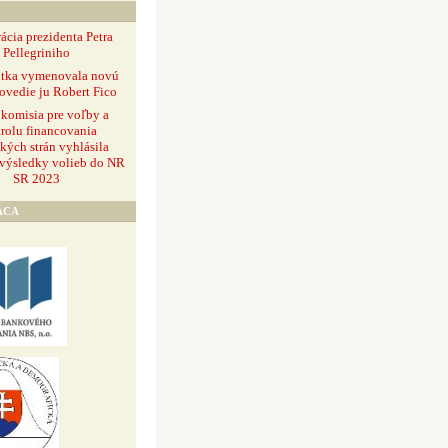
ácia prezidenta Petra
Pellegriniho
ntka vymenovala novú
ovedie ju Robert Fico
 komisia pre voľby a
rolu financovania
ckých strán vyhlásila
 výsledky volieb do NR
SR 2023
ÁCA