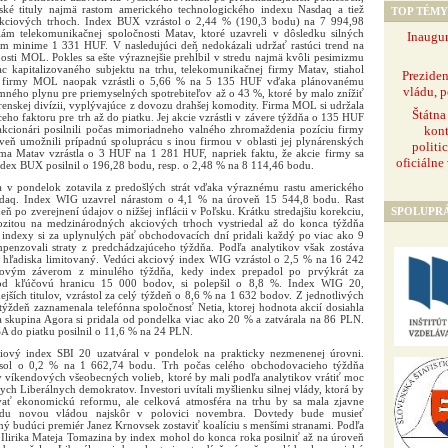
ké tituly najmä rastom amerického technologického indexu Nasdaq a tiež
TOP TÉMY
akciových trhoch. Index BUX vzrástol o 2,44 % (190,3 bodu) na 7 994,98
iám telekomunikačnej spoločnosti Matav, ktoré uzavreli v dôsledku silných
Inaugur
 minime 1 331 HUF. V nasledujúci deň nedokázali udržať rastúci trend na
nosti MOL. Pokles sa ešte výraznejšie prehĺbil v stredu najmä kvôli pesimizmu
ac kapitalizovaného subjektu na trhu, telekomunikačnej firmy Matav, stiahol
Prezide
kcie firmy MOL naopak vzrástli o 5,66 % na 5 135 HUF vďaka plánovanému
vládu, p
ného plynu pre priemyselných spotrebiteľov až o 43 %, ktoré by malo znížiť
renskej divízii, vyplývajúce z dovozu drahšej komodity. Firma MOL si udržala
Štátna
eho faktoru pre trh až do piatku. Jej akcie vzrástli v závere týždňa o 135 HUF
kont
cionári posilnili počas mimoriadneho valného zhromaždenia pozíciu firmy
oveň umožnili prípadnú spoluprácu s inou firmou v oblasti jej plynárenských
politi
rma Matav vzrástla o 3 HUF na 1 281 HUF, napriek faktu, že akcie firmy sa
oficiálne
ndex BUX posilnil o 196,28 bodu, resp. o 2,48 % na 8 114,46 bodu.
v pondelok zotavila z predošlých strát vďaka výraznému rastu amerického
sdaq. Index WIG uzavrel nárastom o 4,1 % na úroveň 15 544,8 bodu. Rast
SPOLUPR
eň po zverejnení údajov o nižšej inflácii v Poľsku. Krátku stredajšiu korekciu,
zitou na medzinárodných akciových trhoch vystriedal až do konca týždňa
é indexy si za uplynulých päť obchodovacích dní pridali každý po viac ako 9
enzovali straty z predchádzajúceho týždňa. Podľa analytikov však zostáva
o hľadiska limitovaný. Vedúci akciový index WIG vzrástol o 2,5 % na 16 242
kovým záverom z minulého týždňa, kedy index prepadol po prvýkrát za
od kľúčovú hranicu 15 000 bodov, si polepšil o 8,8 %. Index WIG 20,
ejších titulov, vzrástol za celý týždeň o 8,6 % na 1 632 bodov. Z jednotlivých
týždeň zaznamenala telefónna spoločnosť Netia, ktorej hodnota akcií dosiahla
 skupina Agora si pridala od pondelka viac ako 20 % a zatvárala na 86 PLN.
 do piatku posilnil o 11,6 % na 24 PLN.
vý index SBI 20 uzatváral v pondelok na prakticky nezmenenej úrovni.
sol o 0,2 % na 1 662,74 bodu. Trh počas celého obchodovacieho týždňa
y víkendových všeobecných volieb, ktoré by mali podľa analytikov vrátiť moc
ych Liberálnych demokratov. Investori uvítali myšlienku silnej vlády, ktorá by
ovať ekonomickú reformu, ale celková atmosféra na trhu by sa mala zjavne
radu novou vládou najskôr v polovici novembra. Dovtedy bude musieť
 budúci premiér Janez Krnovsek zostaviť koalíciu s menšími stranami. Podľa
i Ilirika Mateja Tomazina by index mohol do konca roka posilniť až na úroveň