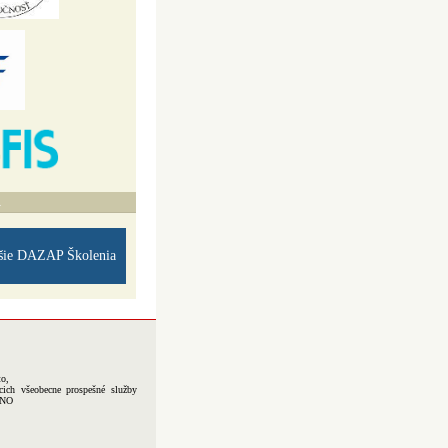
A
šie DAZAP Školenia
to,
cich všeobecne prospešné služby
-NO