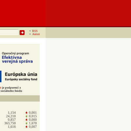
RSS
Autori
t
je podporený z
sociálneho fondu
1,154
0,001
24,210
0,015
0,857
0,000
363,750
1,670
1,616
0,007