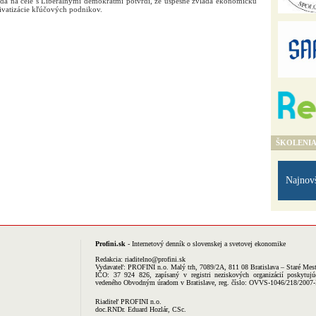
da na čele s Liberálnymi demokratmi potvrdí, že úspešne zvláda ekonomickú
ivatizácie kľúčových podnikov.
ŠKOLENI
Najnov
Profini.sk
- Internetový denník o slovenskej a svetovej ekonomike
Redakcia:
riaditelno@profini.sk
Vydavateľ:
PROFINI n.o.
Malý trh, 7089/2A, 811 08 Bratislava – Staré Mes
IČO: 37 924 826, zapísaný v registri neziskových organizácií poskytujú
vedeného Obvodným úradom v Bratislave, reg. číslo: OVVS-1046/218/2007
Riaditeľ PROFINI n.o.
doc.RNDr. Eduard Hozlár, CSc.