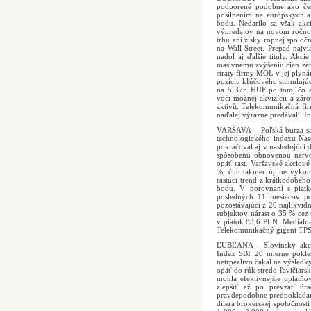
podporené podobne ako čes
posilnením na európskych 
bodu. Nedarilo sa však akc
výpredajov na novom ročnom
trhu ani zisky ropnej spoloč
na Wall Street. Prepad najvi
nadol aj ďalšie tituly. A
masívnemu zvýšeniu cien zem
straty firmy MOL v jej plyná
pozíciu kľúčového stimulujúc
na 5 375 HUF po tom, čo ak
voči možnej akvizícii a zár
aktivít. Telekomunikačná fi
naďalej výrazne predávali. I
VARŠAVA – Poľská burza sa 
technologického indexu Na
pokračoval aj v nasledujúci d
spôsobenú obnovenou nervo
opäť rast. Varšavské akciov
%, čím takmer úplne vykomp
rastúci trend z krátkodobéh
bodu. V porovnaní s piat
posledných 11 mesiacov p
pozostávajúci z 20 najlikvidn
subjektov nárast o 35 % cez 
v piatok 83,6 PLN. Mediálna
Telekomunikačný gigant TPSA
ĽUBĽANA – Slovinský akcio
Index SBI 20 mierne pokle
netrpezlivo čakal na výsledk
opäť do rúk stredo-ľavičiarsk
mohla efektívnejšie uplatň
zlepšiť až po prevzatí ú
pravdepodobne predpokladaný
dílera brokerskej spoločnost