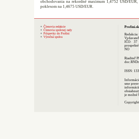
obchodovania na rekordné maximum 1,4752 USD/EUR, n
poklesom na 1,4675 USD/EUR.
Členovia redakcie
Profini.sk
Členovia správnej rady
Príspevky do Profini
Redakcia
Výročná správa
Vydavate
IČO: 37 
prospešné
NO
Riaditeľ 
doc.RNDr.
ISSN: 13
Informáci
sme presv
informác
obsiahnut
je možné 
Copyrigh