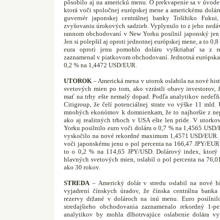
pôsobilo aj na americkú menu. O prekvapenie sa v úvode
ktorá voči spoločnej európskej mene a americkému doláru
guvernér japonskej centrálnej banky Tošihiko Fukui
zvyšovaniu úrokových sadzieb. Vyplynulo to z jeho ned
rannom obchodovaní v New Yorku posilnil japonský jen
Jen si polepšil aj oproti jednotnej európskej mene, a to 
eura oproti jenu pomohlo doláru vyškriabať sa z r
zaznamenal v piatkovom obchodovaní. Jednotná európska m
0,2 % na 1,4472 USD/EUR.
UTOROK
– Americká mena v utorok oslabila na nové his
svetových mien po tom, ako vzrástli obavy investorov, 
mať na trhy ešte nemalý dopad. Podľa analytikov nedeľň
Citigroup, že čelí potenciálnej strate vo výške 11 mld
mnohých ekonómov k domnienkam, že to najhoršie z nepr
ako aj realitných trhoch v USA ešte len príde. V uto
Yorku posilnilo euro voči doláru o 0,7 % na 1,4565 USD
vyskočilo na nové rekordné maximum 1,4571 USD/EUR. J
voči japonskému jenu o pol percenta na 166,47 JPY/EUR. 
to o 0,2 % na 114,65 JPY/USD. Dolárový index, ktorý 
hlavných svetových mien, oslabil o pol percenta na 76,01
ako 30 rokov.
STREDA
– Americký dolár v stredu oslabil na nové h
vyjadrení čínskych úradov, že čínska centrálna banka
rezervy držané v dolároch na inú menu. Euro posilnil
stredajšieho obchodovania zaznamenalo rekordný 1-per
analytikov by mohla dlhotrvajúce oslabenie dolára vy