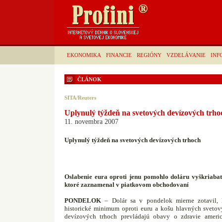
EKONOMIKA
FINANCIE
REGIÓNY
VZDELÁVANIE
INF
ČLÁNOK
SITA/Reuters
Uplynulý týždeň na svetových devízových trho
11. novembra 2007
Uplynulý týždeň na svetových devízových trhoch
Oslabenie eura oproti jenu pomohlo doláru vyškriabať
ktoré zaznamenal v piatkovom obchodovaní
PONDELOK
– Dolár sa v pondelok mierne zotavil, 
historické minimum oproti euru a košu hlavných sveto
devízových trhoch prevládajú obavy o zdravie ameri