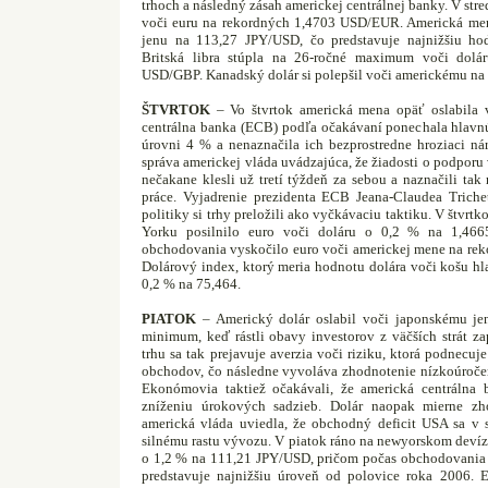
trhoch a následný zásah americkej centrálnej banky. V str
voči euru na rekordných 1,4703 USD/EUR. Americká mena
jenu na 113,27 JPY/USD, čo predstavuje najnižšiu ho
Britská libra stúpla na 26-ročné maximum voči dolá
USD/GBP. Kanadský dolár si polepšil voči americkému n
ŠTVRTOK
– Vo štvrtok americká mena opäť oslabila 
centrálna banka (ECB) podľa očakávaní ponechala hlav
úrovni 4 % a nenaznačila ich bezprostredne hroziaci nár
správa americkej vláda uvádzajúca, že žiadosti o podpor
nečakane klesli už tretí týždeň za sebou a naznačili tak 
práce. Vyjadrenie prezidenta ECB Jeana-Claudea Trich
politiky si trhy preložili ako vyčkávaciu taktiku. V št
Yorku posilnilo euro voči doláru o 0,2 % na 1,466
obchodovania vyskočilo euro voči americkej mene na r
Dolárový index, ktorý meria hodnotu dolára voči košu hl
0,2 % na 75,464.
PIATOK
– Americký dolár oslabil voči japonskému jen
minimum, keď rástli obavy investorov z väčších strát z
trhu sa tak prejavuje averzia voči riziku, ktorá podnecuj
obchodov, čo následne vyvoláva zhodnotenie nízkoúročen
Ekonómovia taktiež očakávali, že americká centrálna 
zníženiu úrokových sadzieb. Dolár naopak mierne zh
americká vláda uviedla, že obchodný deficit USA sa v 
silnému rastu vývozu. V piatok ráno na newyorskom devíz
o 1,2 % na 111,21 JPY/USD, pričom počas obchodovania 
predstavuje najnižšiu úroveň od polovice roka 2006. E