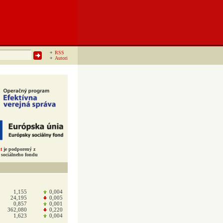
RSS
Autori
t
je podporený z
sociálneho fondu
1,155
0,004
24,195
0,005
0,857
0,001
362,080
0,220
1,623
0,004