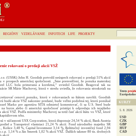
Hľadať:
REGIÓNY
VZDELÁVANIE
INFOTECH
LIFE
PROJEKTY
čenie rokovaní o predaji akcií VSŽ
 s.r.o. (USSK) John H. Goodish potvrdil neúspech rokovaní o predaji 51% akcií
tu v prospech americkej spoločnosti. „Sme presvedčení, že ponuka materskej
Steel LLC bola primeraná a korektná,“ uviedol Goodish. Reagoval tak na
izácie SR Márie Machovej, ktorá v stredu uviedla, že rokovania stroskotali na
Tento
projek
Európskeho 
etizovať cenovú ponuku, ktorú v rokovaniach so štátom navrhli. Goodish
torú budú akcie VSŽ nakoniec predané, bude veľmi podobná tej, ktorú ponúkal
KURZY
ozef Marko pre agentúru SITA odmietol komentovať, či sa U.S. Steel bude
na burze alebo či americká spoločnosť pristúpi k odpredaju ich terajšieho
5. 8. 2026
 akcií VSŽ. Podľa ministerky Machovej sa totiž časť akcií štátu vo VSŽ, ktoré
 kapitálovom trhu.
USD
CZK
ú v súčasnosti USX Corporation, ktorá disponuje 24,54 % akcií, Bank Austria
GBP
 podiel a Transpetrol vlastniaci 21,24 % akcií. Fond národného majetku SR
HUF
s., Košice 3,48 %, Capital Investment 3,14 %, Reštitučný investičný fond 2,94
CAD
.c.p. 1,14 % a Ján Smerek 1,02 % akcií VSŽ. Ďalších takmer 80 tis. drobných
 akcií.