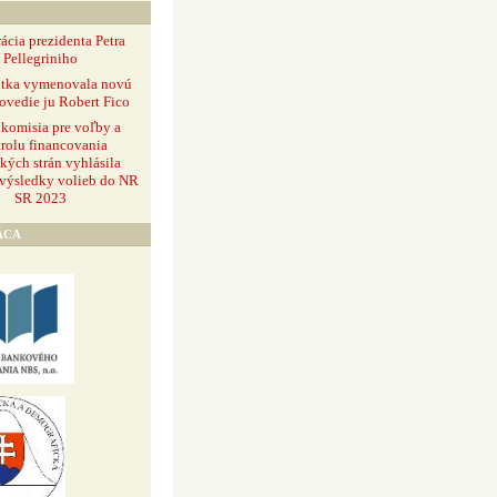
ácia prezidenta Petra
Pellegriniho
ntka vymenovala novú
ovedie ju Robert Fico
 komisia pre voľby a
rolu financovania
ckých strán vyhlásila
 výsledky volieb do NR
SR 2023
ÁCA