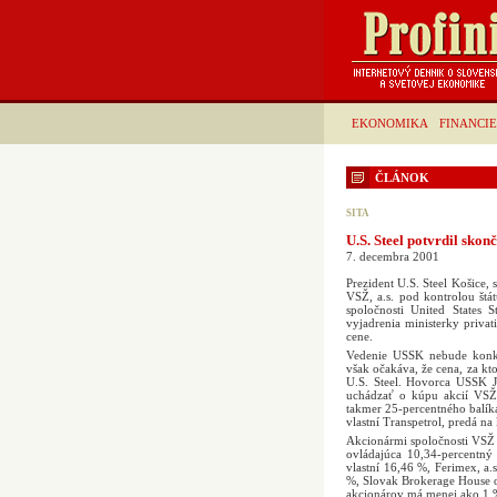
EKONOMIKA
FINANCIE
ČLÁNOK
SITA
U.S. Steel potvrdil skon
7. decembra 2001
Prezident U.S. Steel Košice,
VSŽ, a.s. pod kontrolou štá
spoločnosti United States 
vyjadrenia ministerky privat
cene.
Vedenie USSK nebude konkr
však očakáva, že cena, za k
U.S. Steel. Hovorca USSK J
uchádzať o kúpu akcií VSŽ 
takmer 25-percentného balíka
vlastní Transpetrol, predá na
Akcionármi spoločnosti VSŽ s
ovládajúca 10,34-percentný
vlastní 16,46 %, Ferimex, a.
%, Slovak Brokerage House o
akcionárov má menej ako 1 %