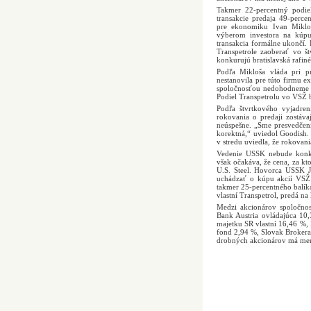
Takmer 22-percentný podiel
transakcie predaja 49-perc
pre ekonomiku Ivan Mikloš
výberom investora na kúpu 
transakcia formálne ukončí.
Transpetrole zaoberať vo š
konkurujú bratislavská rafin
Podľa Mikloša vláda pri p
nestanovila pre túto firmu e
spoločnosťou nedohodneme na
Podiel Transpetrolu vo VSŽ by
Podľa štvrtkového vyjadren
rokovania o predaji zostáva
neúspešne. „Sme presvedčení
korektná,“ uviedol Goodish. 
v stredu uviedla, že rokovania
Vedenie USSK nebude konkr
však očakáva, že cena, za k
U.S. Steel. Hovorca USSK J
uchádzať o kúpu akcií VSŽ n
takmer 25-percentného balíka
vlastní Transpetrol, predá na
Medzi akcionárov spoločnos
Bank Austria ovládajúca 10,
majetku SR vlastní 16,46 %, 
fond 2,94 %, Slovak Brokerag
drobných akcionárov má men