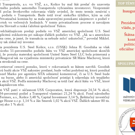
TOP TÉMY
 Transpetrolu, a.s. vo VSŽ, a.s., Košice by mal štát predať do uzavretia
entného podielu samotného Transpetrolu vybranému investorovi. Vicepremiér
Inaugur
 počas štvrtkového rokovania vlády uviedol, že tento termín nesúvisí s
podielu v Transpetrole. Bude totiž trvať niekoľko týždňov, kým sa celá
 Privatizačná komisia by sa mala upravenými ponukami záujemcov o podiel v
Prezide
tvrtok vo večerných hodinách. V tomto privatizačnom procese si navzájom
éria Slovnaft a ruská ťažobná spoločnosť Yukos.
vládu, p
redchádzajúcom predaji podielu vo VSŽ americkej spoločnosti U.S. Steel
Štátna
xplicitnú exkluzivitu pri nákupe ďalších podielov vo VSŽ. „Ak sa s americkou
 cene, je jasné, že transakcia sa nebude môcť uskutočniť,“ povedal Mikloš.
kont
 tak získal iný investor.
politi
ia prezidenta U.S. Steel Košice, s.r.o. (USSK) Johna H. Goodisha sa však
oficiálne
júceho 51-percentného podielu štátu vo VSŽ americkej spoločnosti skončili
, že ponuka materskej spoločnosti United States Steel LLC bola primeraná a
Reagoval tak na vyjadrenia ministerky privatizácie SR Márie Machovej, ktorá
 stroskotali na cene.
SPOLUPR
etizovať cenovú ponuku, ktorú v rokovaniach so štátom navrhli. Goodish
torú budú akcie VSŽ nakoniec predané, bude veľmi podobná tej, ktorú ponúkal
ozef Marko pre agentúru SITA odmietol komentovať, či sa U.S. Steel bude
a burze, alebo či americká spoločnosť pristúpi k odpredaju ich terajšieho
 akcií VSŽ. Podľa ministerky Machovej sa totiž časť akcií štátu vo VSŽ, ktoré
 kapitálovom trhu.
ti VSŽ patrí v súčasnosti USX Corporation, ktorá disponuje 24,54 % akcií,
34-percentný podiel a Transpetrol vlastniaci 21,24 % akcií. Fond národného
Ferimex, a.s., Košice 3,48 %, Capital Investment 3,14 %, Reštitučný investičný
e House o.c.p. 1,14 % a Ján Smerek 1,02 % akcií VSŽ. Ďalších takmer 80 tis.
ej ako 1 % akcií.