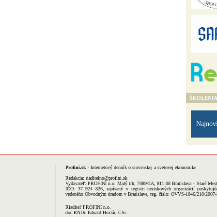
ŠKOLENI
Najnov
Profini.sk
- Internetový denník o slovenskej a svetovej ekonomike
Redakcia:
riaditelno@profini.sk
Vydavateľ:
PROFINI n.o.
Malý trh, 7089/2A, 811 08 Bratislava – Staré Mes
IČO: 37 924 826, zapísaný v registri neziskových organizácií poskytujú
vedeného Obvodným úradom v Bratislave, reg. číslo: OVVS-1046/218/2007
Riaditeľ PROFINI n.o.
doc.RNDr. Eduard Hozlár, CSc.