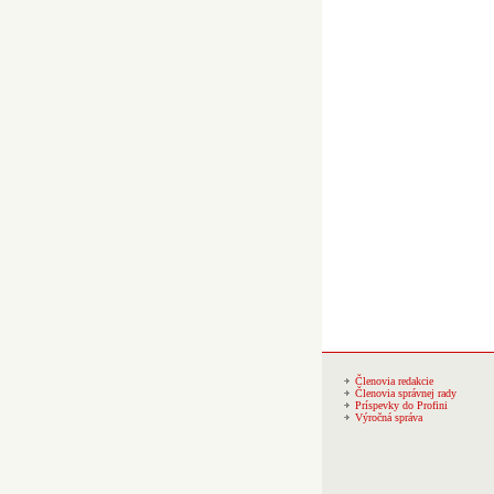
Členovia redakcie
Členovia správnej rady
Príspevky do Profini
Výročná správa