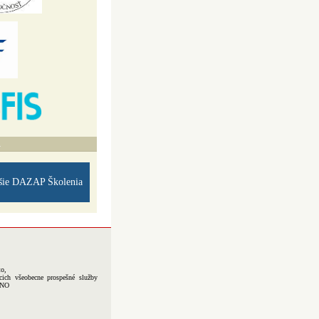
A
šie DAZAP Školenia
to,
cich všeobecne prospešné služby
-NO