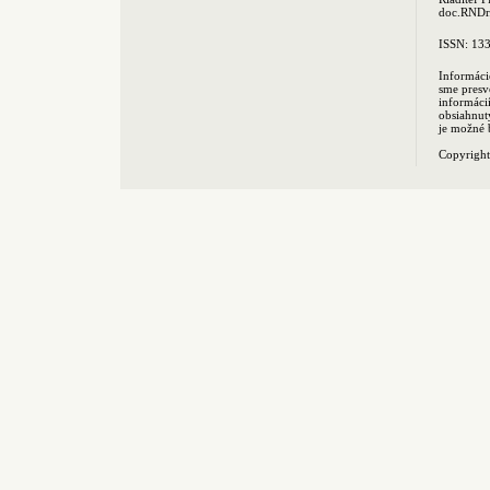
doc.RNDr.
ISSN: 13
Informáci
sme presv
informác
obsiahnut
je možné 
Copyrigh