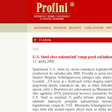
EKONOMIKA
FINANCIE
REGIÓNY
VZDELÁVANIE
INF
ČLÁNOK
SITA
U.S. Steel chce uskutočniť vstup pred začiatko
13. apríla 2000
Spoločnosť U.S. Steel by chcela transakciu kapitálové
zrealizovať do začiatku júla 2000. Povedal to počas uto
financií Brigitou Schmögnerovou zástupca tejto americk
Goodish. „Už teraz je v Košiciach veľká skupina našic
pripravujú detaily transakcie tak, aby sa stihol dohod
utorok večer v Bratislave pri rokovaniach na Ministerstv
Ako agentúru SITA informoval hovorca ministerky Pet
U.S. Steel sa zaujímal, či podľa súčasne platnej leg
udelenie daňových prázdnin zahraničným inves
kapitálovom vstupe do VSŽ. Ministerka Schmögnerová a
tejto téme ešte stretnú experti oboch strán na nižšej ú