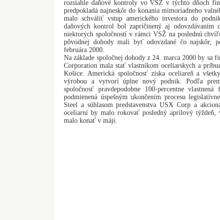
rozsiahle daňové kontroly vo VSŽ v týchto dňoch fini
predpokladá najneskôr do konania mimoriadneho valn
malo schváliť vstup amerického investora do podnik
daňových kontrol bol zapríčinený aj odovzdávaním 
niektorých spoločností v rámci VSŽ na poslednú chvíľ
pôvodnej dohody mali byť odovzdané čo najskôr, p
februára 2000.
Na základe spoločnej dohody z 24. marca 2000 by sa f
Corporation mala stať vlastníkom oceliarskych a príb
Košice. Americká spoločnosť získa oceliareň a všetky
výrobou a vytvorí úplne nový podnik. Podľa pre
spoločnosť pravdepodobne 100-percentne vlastnená
podmienená úspešným ukončením procesu legislatívn
Steel a súhlasom predstavenstva USX Corp a akcio
oceliarní by malo rokovať posledný aprílový týždeň
malo konať v máji.