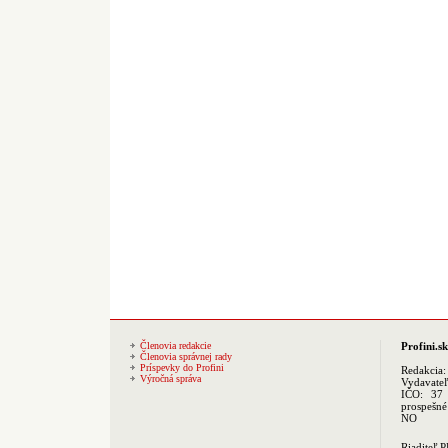
Členovia redakcie
Profini.sk
Členovia správnej rady
Príspevky do Profini
Redakcia
Výročná správa
Vydavate
IČO: 37 
prospešné
NO
Riaditeľ 