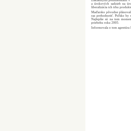
Základnými podmienkami v pos
a úrokových sadzieb na úro
liberalizácia ich trhu produkt
Maďarsko pôvodne plánovalo 
raz prehodnotiť. Poľsko by
Najlepšie sú na tom momen
priebehu roku 2005.
Informovala o tom agentúra 