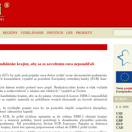
Hľadať:
REGIÓNY
VZDELÁVANIE
INFOTECH
LIFE
PROJEKTY
ndidátske krajiny, aby sa so zavedením eura neponáhľali
e (EÚ) by mali pred prijatím eura dobre zvážiť svoje ekonomické podmienky
ch konsolidácii, vyjadril sa prezident Európskej centrálnej banky (ECB) Jean-
ým štátom mohlo podariť euro prijať. Realizácia tohto kroku si však vyžiada
Tento
projek
tu a zodpovednosť v záujme nás všetkých,“ vyjadril sa Trichet.
Európskeho 
kandidátske krajiny, aby sa do pásma výmenných kurzov ERM-2 neponáhľali
KURZY
y sa najskôr zamerali na priblíženie svojich ekonomík na úroveň súčasných
6. 8. 2026
ú, že rýchlejšie prijatie eura by im pomohlo zlepšiť rozpočtovú disciplínu,
ahnuť zahraničný kapitál.
USD
zor ECB, že príliš rýchlym upísaním sa do režimu ERM-2 obetujú krajiny
CZK
zov a menovú politiku, ktorú potrebujú k dosiahnutiu plynulého pokroku
GBP
silneniu. Šéf prevádzkovej divízie ECB Francesco Papadia sa dokonca
HUF
ie krajiny, ktoré bez zjavnej pripravenosti vtrhnú do ERM-2 príliš rýchlo.
CAD