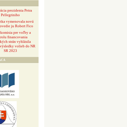
ácia prezidenta Petra
Pellegriniho
ntka vymenovala novú
ovedie ju Robert Fico
 komisia pre voľby a
rolu financovania
ckých strán vyhlásila
 výsledky volieb do NR
SR 2023
ÁCA