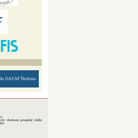
A
šie DAZAP Školenia
to,
cich všeobecne prospešné služby
-NO