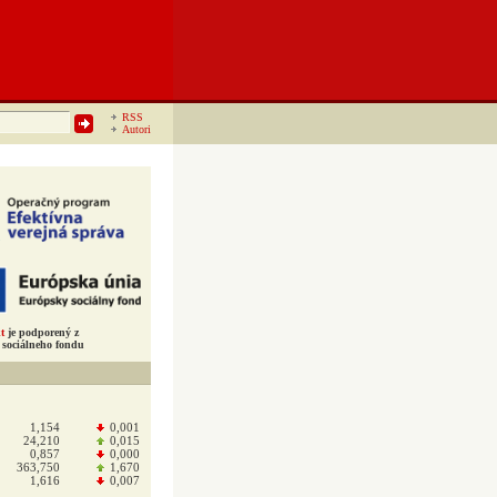
RSS
Autori
t
je podporený z
sociálneho fondu
1,154
0,001
24,210
0,015
0,857
0,000
363,750
1,670
1,616
0,007