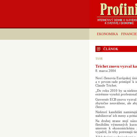
EKONOMIKA
FINANCIE
ČLÁNOK
TASR
Trichet znovu vyzval ka
8. marca 2004
Noví členovia Európskej úni
a v prvom rade pristúpiť k i
Claude Trichet.
„Do roku 2010 by sa niektor
extrémne vysokú profesionali
Guvernér ECB znovu vyzval 
zbytočne neuvážene, ale ab
členov.
Niektorí kandidáti namietaj
stabilizovať ich meny a priti
Na druhej strane stojí ná
flexibilitu výmenných kur
smerom k ekonomickému po
vyjadril, že trhy potrestajú t