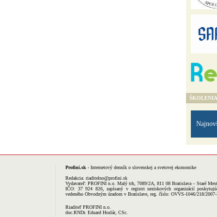
ŠKOLENI
Najnov
Profini.sk
- Internetový denník o slovenskej a svetovej ekonomike
Redakcia:
riaditelno@profini.sk
Vydavateľ:
PROFINI n.o.
Malý trh, 7089/2A, 811 08 Bratislava – Staré Mes
IČO: 37 924 826, zapísaný v registri neziskových organizácií poskytujú
vedeného Obvodným úradom v Bratislave, reg. číslo: OVVS-1046/218/2007
Riaditeľ PROFINI n.o.
doc.RNDr. Eduard Hozlár, CSc.