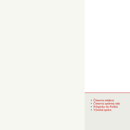
Členovia redakcie
Členovia správnej rady
Príspevky do Profini
Výročná správa