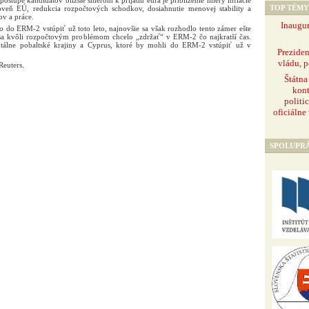
tupe kandidátov bližšie smerom k prijatiu eura je priblíženie miery inflácie
TOP TÉMY
veň EÚ, redukcia rozpočtových schodkov, dosiahnutie menovej stability a
ov a práce.
Inaugur
do ERM-2 vstúpiť už toto leto, najnovšie sa však rozhodlo tento zámer ešte
 sa kvôli rozpočtovým problémom chcelo „zdržať“ v ERM-2 čo najkratší čas.
tálne pobaltské krajiny a Cyprus, ktoré by mohli do ERM-2 vstúpiť už v
Prezide
vládu, p
Reuters.
Štátna
kont
politi
oficiálne
SPOLUPR