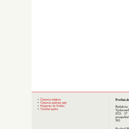
Členovia redakcie
Profini.sk
Členovia správnej rady
Príspevky do Profini
Redakcia
Výročná správa
Vydavate
IČO: 37 
prospešné
NO
Riaditeľ 