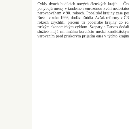
Cykly dvoch budúcich nových členských krajín – Čes
pohybujú menej v tandeme s eurozónou kvôli nedosta
nerovnováham v 90. rokoch. Pobaltské krajiny zase post
Rusku v roku 1998, dodáva štúdia. Avšak reformy v ČR
rokoch zrýchlili, pričom tri pobaltské krajiny do ro
ruským ekonomickým cyklom. Szapary a Darvas dodali,
služieb majú minimálnu koreláciu medzi kandidátskym
varovaním pred priskorým prijatím eura v týchto krajin