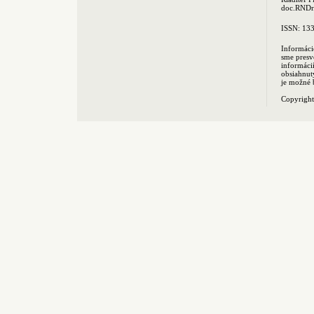
doc.RNDr.
ISSN: 13
Informáci
sme presv
informác
obsiahnut
je možné 
Copyrigh