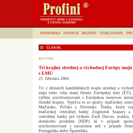
EKONOMIKA
FINANCIE
REGIÓNY
VZDELÁVANIE
INF
ČLÁNOK
REUTERS
Tri krajiny strednej a východnej Európy majú
s EMÚ
25. februára 2004
Tri z desiatich kandidátskych krajín strednej a vých
mája tohto roku stanú členmi Európskej únie (EÚ)
väčšmi synchronizované s Európskou menovou úniou
členské krajiny. Vyplýva to zo správy maďarskej centr
Maďarsko, Poľsko a Slovinsko. Štúdia, ktorú vyp
maďarskej centrálnej banky Zsigmond Szapary a n
centrálnej banky pre výskum Zsolt Darvas, uvádza,
domáceho produktu (HDP) sú v prípade spomín
synchronizované s eurozónou než v prípade členo
Portugalska alebo Španielska.