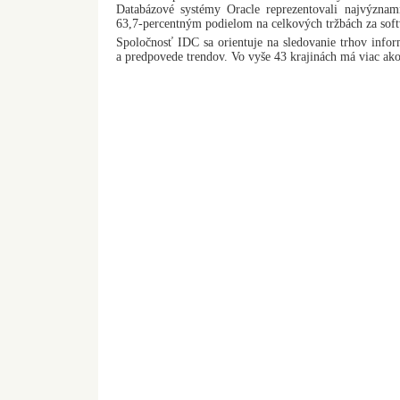
Databázové systémy Oracle reprezentovali najvýznamn
63,7-percentným podielom na celkových tržbách za softv
Spoločnosť IDC sa orientuje na sledovanie trhov info
a predpovede trendov. Vo vyše 43 krajinách má viac ako