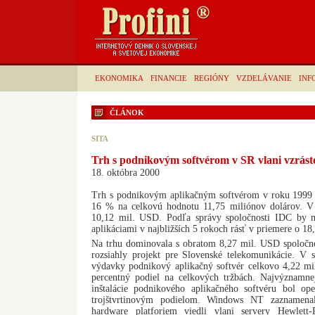
EKONOMIKA
FINANCIE
REGIÓNY
VZDELÁVANIE
INF
ČLÁNOK
SITA
Trh s podnikovým softvérom v SR vlani vzrást
18. októbra 2000
Trh s podnikovým aplikačným softvérom v roku 1999 
16 % na celkovú hodnotu 11,75 miliónov dolárov. V
10,12 mil. USD. Podľa správy spoločnosti IDC by 
aplikáciami v najbližších 5 rokoch rásť v priemere o 18
Na trhu dominovala s obratom 8,27 mil. USD spoločnos
rozsiahly projekt pre Slovenské telekomunikácie. V s
výdavky podnikový aplikačný softvér celkovo 4,22 mi
percentný podiel na celkových tržbách. Najvýznamne
inštalácie podnikového aplikačného softvéru bol 
trojštvrtinovým podielom. Windows NT zaznamen
hardware platforiem viedli vlani servery Hewlet