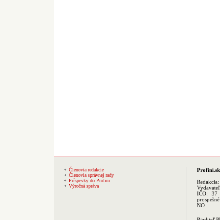
Členovia redakcie
Profini.sk
Členovia správnej rady
Príspevky do Profini
Redakcia
Výročná správa
Vydavate
IČO: 37 
prospešné
NO
Riaditeľ 