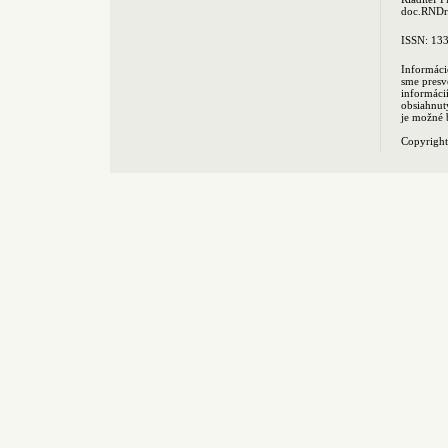
doc.RNDr.
ISSN: 13
Informáci
sme presv
informác
obsiahnut
je možné 
Copyrigh