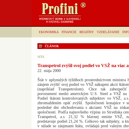
EKONOMIKA
FINANCIE
REGIÓNY
VZDELÁVANIE
INF
ČLÁNOK
SITA
Transpetrol zvýšil svoj podiel vo VSŽ na viac 
22. mája 2000
Štát v uplynulých týždňoch prostredníctvom ministra h
záujem zvýšiť svoj podiel vo VSŽ nákupmi akcií štáto
(napríklad Transpetrolom). Chce tak zabezpeči
porozumení medzi americkým U.S. Steel a VSŽ na 
Podiel štátom kontrolovaných subjektov vo VSŽ, a.s
zhromaždením opäť zvýšil. Spoločnosti konajúce v s
posledné dni obchodovania s akciami VSŽ na získan
spoločnosti. Podľa najnovšieho výpisu zo Strediska ce
Transpetrol, a.s. 21,32 % hlavnej emisie VSŽ, 
predstavuje podiel 21,24 %. Celkovo tak subjekty, u kt
v súlade so záujmami štátu, ovládajú pred valným z