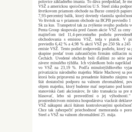
polovice základného imania. To dáva predpoklad, že
VSŽ a americkou spoločnosťou U.S. Steel získa podporu
štvrtkovom priamom obchode na Burze cenných papiero
7,93-percentný balík, ktorý dovtedy vlastnila spoločnos
Vo štvrtok sa v priamom obchode na BCPB previedlo 1 
Sk za kus. Transpetrol tak za zvýšenie svojho podielu 
Penta Group skupovala pred časom akcie VSŽ za ceny 8
majiteľom tiež 11,4-percentného podielu prevede
obchodovania s emisiou VSŽ, teda v piatok. V pi
previedlo 6,42 % a 4,98 % akcií VSŽ po 250 Sk a 245 
emisie VSŽ. Tento podiel zodpovedá podielu, ktorý sa 
skupine predať trom zahraničným firmám sídliacim na
Čechách. Uvedené obchody boli ďalšími zo série p
závere minulého týždňa. Ich výsledkom bolo napríklad 
vo VSŽ na 23,19 %. Podľa minulotýždňového vyjadr
privatizáciu národného majetku Márie Machovej sa post
ktorá bola pripravená na presadenie štátneho záujmu 
štát dostatočnú podporu na valnom zhromaždení, pov
objem majetku, ktorý budeme mať nepriamo pod kontrol
stanoviská časti akcionárov, že táto transakcia sa pre
hlasovať, lebo sú presvedčení o jej výhodnosti.
prostredníctvom ministra hospodárstva viackrát deklaro
VSŽ nákupmi akcií štátom kontrolovanými spoločnosť
Chce tak zabezpečiť priechodnosť memoranda o por
Steel a VSŽ na valnom zhromaždení 25. mája.