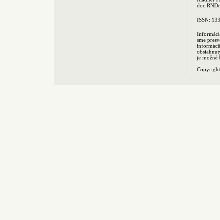
doc.RNDr.
ISSN: 13
Informáci
sme presv
informác
obsiahnut
je možné 
Copyrigh