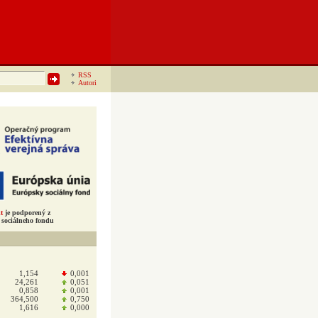
RSS
Autori
t
je podporený z
sociálneho fondu
1,154
0,001
24,261
0,051
0,858
0,001
364,500
0,750
1,616
0,000