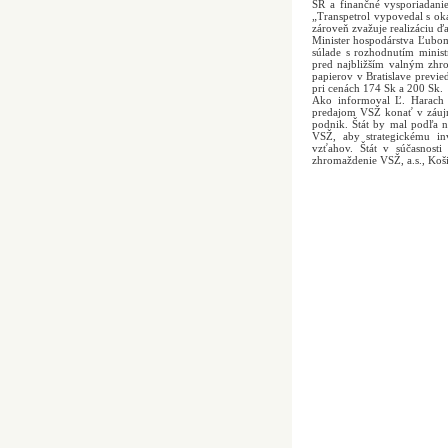
SR a finančné vysporiadani
„Transpetrol vypovedal s ok
zároveň zvažuje realizáciu ď
Minister hospodárstva Ľubom
súlade s rozhodnutím minist
pred najbližším valným zhr
papierov v Bratislave previ
pri cenách 174 Sk a 200 Sk.
Ako informoval Ľ. Harach m
predajom VSŽ konať v záujme
podnik. Štát by mal podľa 
VSŽ, aby strategickému in
vzťahov. Štát v súčasnost
zhromaždenie VSŽ, a.s., Koš