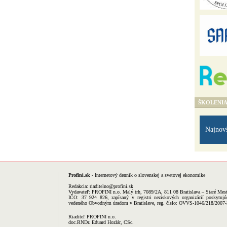
ŠKOLENI
Najnov
Profini.sk
- Internetový denník o slovenskej a svetovej ekonomike
Redakcia:
riaditelno@profini.sk
Vydavateľ:
PROFINI n.o.
Malý trh, 7089/2A, 811 08 Bratislava – Staré Mes
IČO: 37 924 826, zapísaný v registri neziskových organizácií poskytujú
vedeného Obvodným úradom v Bratislave, reg. číslo: OVVS-1046/218/2007
Riaditeľ PROFINI n.o.
doc.RNDr. Eduard Hozlár, CSc.