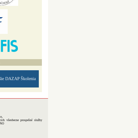
A
šie DAZAP Školenia
to,
cich všeobecne prospešné služby
-NO