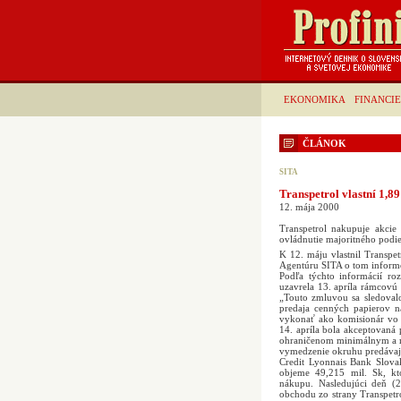
EKONOMIKA
FINANCIE
ČLÁNOK
SITA
Transpetrol vlastní 1,8
12. mája 2000
Transpetrol nakupuje akcie
ovládnutie majoritného podi
K 12. máju vlastnil Transpet
Agentúru SITA o tom informo
Podľa týchto informácií ro
uzavrela 13. apríla rámcovú
„Touto zmluvou sa sledoval
predaja cenných papierov n
vykonať ako komisionár vo 
14. apríla bola akceptovan
ohraničenom minimálnym a 
vymedzenie okruhu predávaj
Credit Lyonnais Bank Slovak
objeme 49,215 mil. Sk, kt
nákupu. Nasledujúci deň (2
obchodu zo strany Transpetr