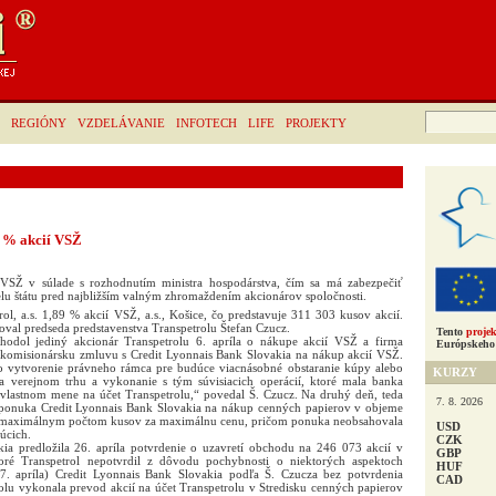
Hľadať:
REGIÓNY
VZDELÁVANIE
INFOTECH
LIFE
PROJEKTY
9 % akcií VSŽ
 VSŽ v súlade s rozhodnutím ministra hospodárstva, čím sa má zabezpečiť
elu štátu pred najbližším valným zhromaždením akcionárov spoločnosti.
rol, a.s. 1,89 % akcií VSŽ, a.s., Košice, čo predstavuje 311 303 kusov akcií.
val predseda predstavenstva Transpetrolu Štefan Czucz.
Tento
projek
zhodol jediný akcionár Transpetrolu 6. apríla o nákupe akcií VSŽ a firma
Európskeho 
 komisionársku zmluvu s Credit Lyonnais Bank Slovakia na nákup akcií VSŽ.
o vytvorenie právneho rámca pre budúce viacnásobné obstaranie kúpy alebo
KURZY
a verejnom trhu a vykonanie s tým súvisiacich operácií, ktoré mala banka
vlastnom mene na účet Transpetrolu,“ povedal Š. Czucz. Na druhý deň, teda
7. 8. 2026
á ponuka Credit Lyonnais Bank Slovakia na nákup cenných papierov v objeme
maximálnym počtom kusov za maximálnu cenu, pričom ponuka neobsahovala
USD
úcich.
CZK
ia predložila 26. apríla potvrdenie o uzavretí obchodu na 246 073 akcií v
GBP
oré Transpetrol nepotvrdil z dôvodu pochybnosti o niektorých aspektoch
HUF
7. apríla) Credit Lyonnais Bank Slovakia podľa Š. Czucza bez potvrdenia
CAD
olu vykonala prevod akcií na účet Transpetrolu v Stredisku cenných papierov