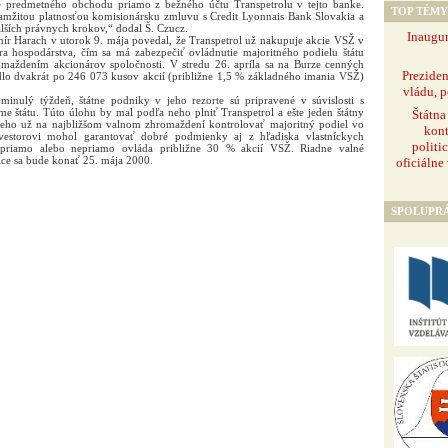
e predmetného obchodu priamo z bežného účtu Transpetrolu v tejto banke.
TOP TÉMY
amžitou platnosťou komisionársku zmluvu s Credit Lyonnais Bank Slovakia a
alších právnych krokov,“ dodal Š. Czucz.
Inaugur
ír Harach v utorok 9. mája povedal, že Transpetrol už nakupuje akcie VSŽ v
ra hospodárstva, čím sa má zabezpečiť ovládnutie majoritného podielu štátu
omaždením akcionárov spoločnosti. V stredu 26. apríla sa na Burze cenných
Prezide
edlo dvakrát po 246 073 kusov akcií (približne 1,5 % základného imania VSŽ)
vládu, p
inulý týždeň, štátne podniky v jeho rezorte sú pripravené v súvislosti s
 štátu. Túto úlohu by mal podľa neho plniť Transpetrol a ešte jeden štátny
Štátna
neho už na najbližšom valnom zhromaždení kontrolovať majoritný podiel vo
kont
vestorovi mohol garantovať dobré podmienky aj z hľadiska vlastníckych
politi
i priamo alebo nepriamo ovláda približne 30 % akcií VSŽ. Riadne valné
ice sa bude konať 25. mája 2000.
oficiálne
SPOLUPR