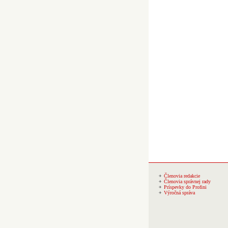
Členovia redakcie
Členovia správnej rady
Príspevky do Profini
Výročná správa