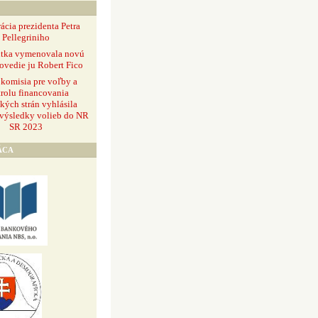
ácia prezidenta Petra
Pellegriniho
ntka vymenovala novú
ovedie ju Robert Fico
 komisia pre voľby a
rolu financovania
ckých strán vyhlásila
 výsledky volieb do NR
SR 2023
ÁCA