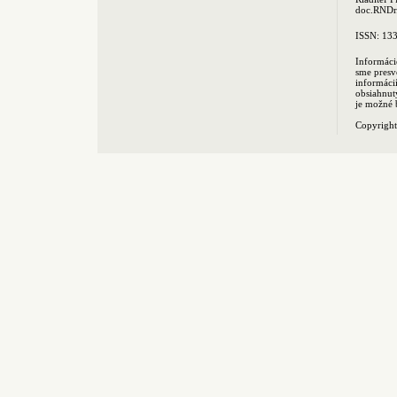
doc.RNDr.
ISSN: 13
Informáci
sme presv
informác
obsiahnut
je možné 
Copyrigh