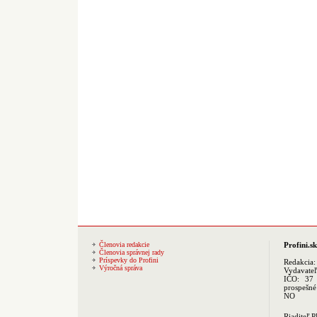
Členovia redakcie
Profini.sk
Členovia správnej rady
Príspevky do Profini
Redakcia
Výročná správa
Vydavate
IČO: 37 
prospešné
NO
Riaditeľ 