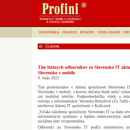
EKONOMIKA
FINANCIE
REGIÓNY
VZDELÁVANIE
INF
ČLÁNOK
Tím štátnych odborníkov zo Slovensko IT aktu
Slovensko v mobile
9. mája 2022
Tím profesionálov v štátnej spoločnosti Slovensko IT
Slovensko v mobile, s ktorou občania budú môcť vyba
cez mobilný telefón. Podpredsedníčka vlády a minis
rozvoja a informatizácie Veronika Remišová (Za ľudí) o
návštevou štátnej IT spoločnosti v Košiciach.
„Vďaka založeniu spoločnosti Slovensko IT sa štátu otvo
informačných systémov a lepším elektronickým slu
sociálnej sieti vicepremiérka.
Odborníci zo Slovensko IT podľa ministerstva inv