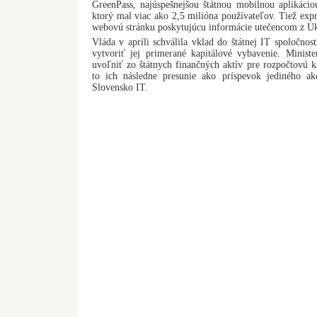
GreenPass, najúspešnejšou štátnou mobilnou aplikácio
ktorý mal viac ako 2,5 milióna používateľov. Tiež expr
webovú stránku poskytujúcu informácie utečencom z Uk
Vláda v apríli schválila vklad do štátnej IT spoločnos
vytvoriť jej primerané kapitálové vybavenie. Ministe
uvoľniť zo štátnych finančných aktív pre rozpočtovú kap
to ich následne presunie ako príspevok jediného ak
Slovensko IT.