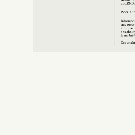
doc.RNDr.
ISSN: 13
Informáci
sme presv
informác
obsiahnut
je možné 
Copyrigh