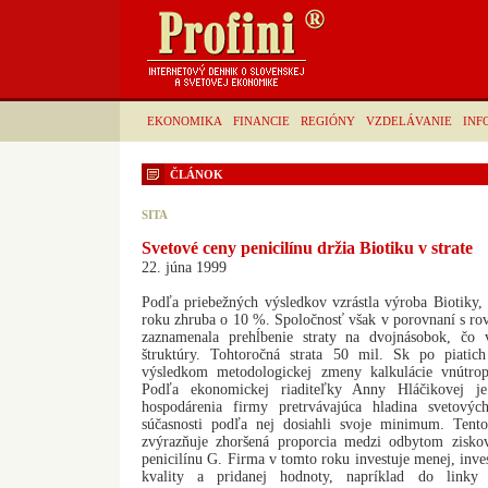
EKONOMIKA
FINANCIE
REGIÓNY
VZDELÁVANIE
INF
ČLÁNOK
SITA
Svetové ceny penicilínu držia Biotiku v strate
22. júna 1999
Podľa priebežných výsledkov vzrástla výroba Biotiky,
roku zhruba o 10 %. Spoločnosť však v porovnaní s 
zaznamenala prehĺbenie straty na dvojnásobok, čo
štruktúry. Tohtoročná strata 50 mil. Sk po piatic
výsledkom metodologickej zmeny kalkulácie vnútro
Podľa ekonomickej riaditeľky Anny Hláčikovej je
hospodárenia firmy pretrvávajúca hladina svetovýc
súčasnosti podľa nej dosiahli svoje minimum. Tento
zvýrazňuje zhoršená proporcia medzi odbytom ziskov
penicilínu G. Firma v tomto roku investuje menej, inve
kvality a pridanej hodnoty, napríklad do linky