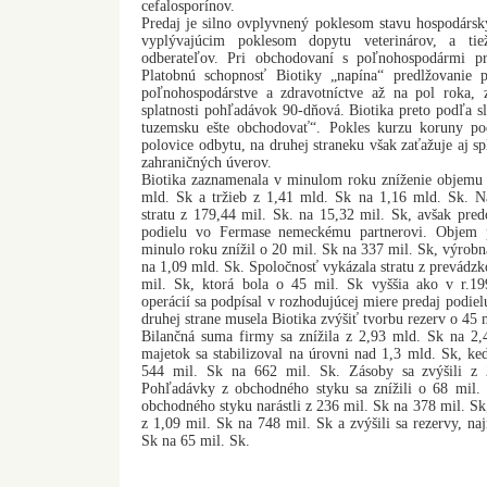
cefalosporínov.
Predaj je silno ovplyvnený poklesom stavu hospodársk
vyplývajúcim poklesom dopytu veterinárov, a tie
odberateľov. Pri obchodovaní s poľnohospodármi pre
Platobnú schopnosť Biotiky „napína“ predlžovanie 
poľnohospodárstve a zdravotníctve až na pol roka, z
splatnosti pohľadávok 90-dňová. Biotika preto podľa sl
tuzemsku ešte obchodovať“. Pokles kurzu koruny pod
polovice odbytu, na druhej straneku však zaťažuje aj s
zahraničných úverov.
Biotika zaznamenala v minulom roku zníženie objemu
mld. Sk a tržieb z 1,41 mld. Sk na 1,16 mld. Sk. N
stratu z 179,44 mil. Sk. na 15,32 mil. Sk, avšak pre
podielu vo Fermase nemeckému partnerovi. Objem p
minulo roku znížil o 20 mil. Sk na 337 mil. Sk, výrobn
na 1,09 mld. Sk. Spoločnosť vykázala stratu z prevádz
mil. Sk, ktorá bola o 45 mil. Sk vyššia ako v r.1
operácií sa podpísal v rozhodujúcej miere predaj podie
druhej strane musela Biotika zvýšiť tvorbu rezerv o 45 
Bilančná suma firmy sa znížila z 2,93 mld. Sk na 2
majetok sa stabilizoval na úrovni nad 1,3 mld. Sk, keď
544 mil. Sk na 662 mil. Sk. Zásoby sa zvýšili z
Pohľadávky z obchodného styku sa znížili o 68 mil.
obchodného styku narástli z 236 mil. Sk na 378 mil. Sk
z 1,09 mil. Sk na 748 mil. Sk a zvýšili sa rezervy, na
Sk na 65 mil. Sk.