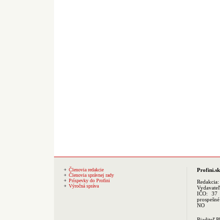
Členovia redakcie
Profini.sk
Členovia správnej rady
Príspevky do Profini
Redakcia
Výročná správa
Vydavate
IČO: 37 
prospešné
NO
Riaditeľ 