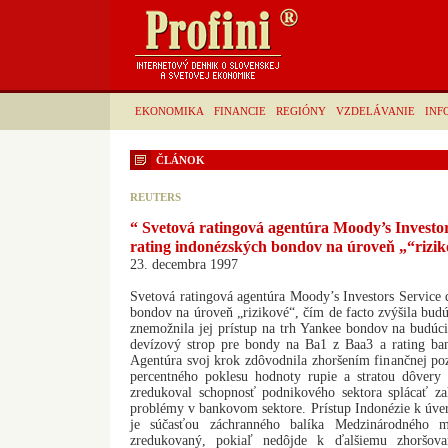
EKONOMIKA
FINANCIE
REGIÓNY
VZDELÁVANIE
INF
ČLÁNOK
REUTERS
“ Svetová ratingová agentúra Moody’s Investors
rating indonézských bondov na úroveň „“rizi
23. decembra 1997
Svetová ratingová agentúra Moody’s Investors Service d
bondov na úroveň „rizikové“, čím de facto zvýšila budú
znemožnila jej prístup na trh Yankee bondov na budúc
devízový strop pre bondy na Ba1 z Baa3 a rating ba
Agentúra svoj krok zdôvodnila zhoršením finančnej pozí
percentného poklesu hodnoty rupie a stratou dôvery
zredukoval schopnosť podnikového sektora splácať za
problémy v bankovom sektore. Prístup Indonézie k úve
je súčasťou záchranného balíka Medzinárodného 
zredukovaný, pokiaľ nedôjde k ďalšiemu zhoršovan