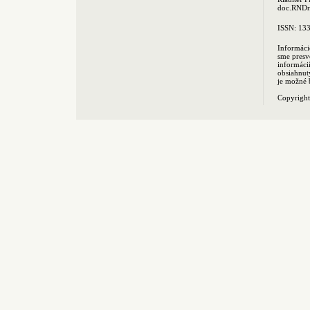
doc.RNDr.
ISSN: 13
Informáci
sme presv
informác
obsiahnut
je možné 
Copyrigh