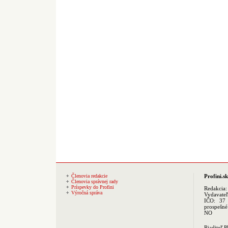
Členovia redakcie
Profini.sk
Členovia správnej rady
Príspevky do Profini
Redakcia
Výročná správa
Vydavate
IČO: 37 
prospešné
NO
Riaditeľ 