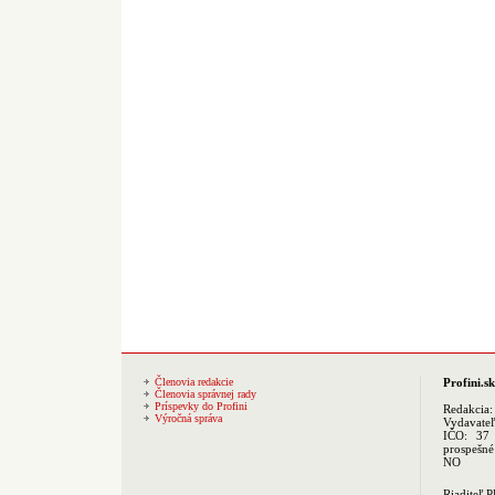
Členovia redakcie
Profini.sk
Členovia správnej rady
Príspevky do Profini
Redakcia
Výročná správa
Vydavate
IČO: 37 
prospešné
NO
Riaditeľ 