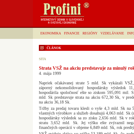
EKONOMIKA
FINANCIE
REGIÓNY
VZDELÁVANIE
INF
ČLÁNOK
SITA
Strata VSŽ na akciu predstavuje za minulý ro
4. mája 1999
Napriek očakávanej strate 5 mld. Sk vykázali VSŽ,
záporný nekonsolidovaný hospodársky výsledok 
hospodárila spoločnosť ešte so ziskom 595,091 mil. 
mld. Sk predstavuje strata na akciu 672,30 Sk, v pre
na akciu 36,18 Sk.
Tržby za predaj tovaru klesli o vyše 4,3 mld. Sk na 
vlastných výrobkov a služieb dosahujú 4,063 mld. Sk (
hospodársky výsledok sa zo zisku 2,656 mld. Sk v r
stratu 3,652 mld. Sk. Jej výšku ešte zvýraznil neg
finančných operácií v objeme 6,849 mld. Sk, rok predt
VSŽ eviduje aktíva vo výške 53,189 mld. Sk, čo zod