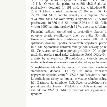
12,4 %. O viac ako pätinu sa znížili obežné aktív
pohľadávky dosahujú 14,191 mld. Sk, krátkodobé 8,4
28,6 % kleslo vlastné imanie na 24,367 mld. Sk. Cu
27,298 mld. Sk, dlhodobé záväzky sú v objeme 824,0
9,74 mld. Sk a bankové úvery a výpomoci 12,65 ml
predstavujú 10,386 mld. Sk, bežné 2,084 mld. Sk. Celk
v roku 1997 na minuloročných 51 %, úverová zaťaženos
Finančné ťažkosti spoločnosti sa prejavili v októbri
schopne splatiť syndikovaný úver vo výške 35 mi
finančným inštitúciám predstavuje zhruba 500 mil.
splatnosti dosahujú podľa nedávnych vyjadrení prez
mld. Sk. Spoločnosť zároveň eviduje pohľadávky po leh
Sk. Železiarne uvažujú o predaji približne 100 svojich
možného predaja maďarskej železiarne DAM Diósgyőr. 
a aktív by sa zvyšných 30 spoločností, ktorých predme
malo centralizovať a konsolidovať do jednej spoločnosti
V najbližšom období by mala byť skupinou veriteľ
stabilizačná dohoda. Tá by už mala zohľadni
najvýznamnejšieho veriteľa VSŽ s pohľadávkou v hodno
konsolidáciou firmy sa hovorí o vstupe silného zahra
hút. Zástupcovia americkej U.S. Steel na spoločnom st
pre ekonomiku Ivanom Miklošom v USA opätovne potv
vstúpiť do VSŽ. I. Mikloš predpokladá vyjasnenie s
týždňov.