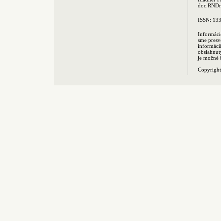
doc.RNDr.
ISSN: 13
Informáci
sme presv
informác
obsiahnut
je možné 
Copyrigh